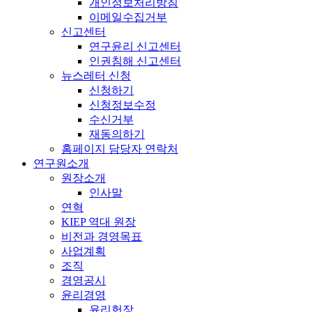
개인정보처리방침
이메일수집거부
신고센터
연구윤리 신고센터
인권침해 신고센터
뉴스레터 신청
신청하기
신청정보수정
수신거부
재동의하기
홈페이지 담당자 연락처
연구원소개
원장소개
인사말
연혁
KIEP 역대 원장
비전과 경영목표
사업계획
조직
경영공시
윤리경영
윤리헌장