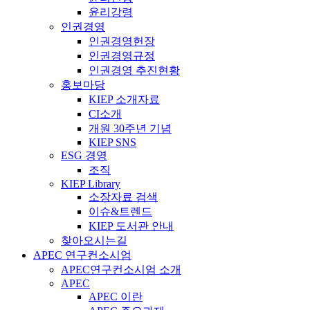
윤리강령
인권경영
인권경영헌장
인권경영규정
인권경영 추진현황
홍보마당
KIEP 소개자료
CI소개
개원 30주년 기념
KIEP SNS
ESG 경영
조직
KIEP Library
소장자료 검색
이슈&트렌드
KIEP 도서관 안내
찾아오시는길
APEC 연구컨소시엄
APEC연구컨소시엄 소개
APEC
APEC 이란