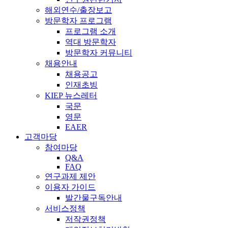
해외연수/출장보고
방문학자 프로그램
프로그램 소개
역대 방문학자
방문학자 커뮤니티
채용안내
채용공고
인재초빙
KIEP 뉴스레터
국문
영문
EAER
고객마당
참여마당
Q&A
FAQ
연구과제 제안
이용자 가이드
발간물구독안내
서비스정책
저작권정책