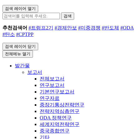
검색 레이어 열기
검색
추천검색어
#트럼프2기
#경제안보
#미중경쟁
#반도체
#ODA
#탄소
#CPTPP
검색 레이어 닫기
전체메뉴 열기
발간물
보고서
전체보고서
연구보고서
기본연구보고서
연구자료
중장기통상전략연구
전략지역심층연구
ODA 정책연구
세계지역전략연구
중국종합연구
기타