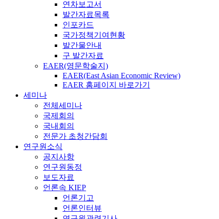
연차보고서
발간자료목록
인포카드
국가정책기여현황
발간물안내
구 발간자료
EAER(영문학술지)
EAER(East Asian Economic Review)
EAER 홈페이지 바로가기
세미나
전체세미나
국제회의
국내회의
전문가 초청간담회
연구원소식
공지사항
연구원동정
보도자료
언론속 KIEP
언론기고
언론인터뷰
연구원관련기사