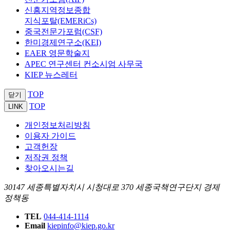
신흥지역정보종합
지식포탈(EMERiCs)
중국전문가포럼(CSF)
한미경제연구소(KEI)
EAER 영문학술지
APEC 연구센터 컨소시엄 사무국
KIEP 뉴스레터
TOP
닫기
TOP
LINK
개인정보처리방침
이용자 가이드
고객헌장
저작권 정책
찾아오시는길
30147 세종특별자치시 시청대로 370 세종국책연구단지 경제
정책동
TEL
044-414-1114
Email
kiepinfo@kiep.go.kr