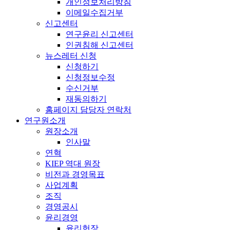
개인정보처리방침
이메일수집거부
신고센터
연구윤리 신고센터
인권침해 신고센터
뉴스레터 신청
신청하기
신청정보수정
수신거부
재동의하기
홈페이지 담당자 연락처
연구원소개
원장소개
인사말
연혁
KIEP 역대 원장
비전과 경영목표
사업계획
조직
경영공시
윤리경영
윤리헌장