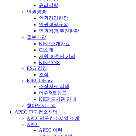
윤리강령
인권경영
인권경영헌장
인권경영규정
인권경영 추진현황
홍보마당
KIEP 소개자료
CI소개
개원 30주년 기념
KIEP SNS
ESG 경영
조직
KIEP Library
소장자료 검색
이슈&트렌드
KIEP 도서관 안내
찾아오시는길
APEC 연구컨소시엄
APEC연구컨소시엄 소개
APEC
APEC 이란