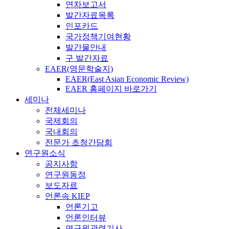
연차보고서
발간자료목록
인포카드
국가정책기여현황
발간물안내
구 발간자료
EAER(영문학술지)
EAER(East Asian Economic Review)
EAER 홈페이지 바로가기
세미나
전체세미나
국제회의
국내회의
전문가 초청간담회
연구원소식
공지사항
연구원동정
보도자료
언론속 KIEP
언론기고
언론인터뷰
연구원관련기사