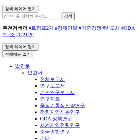
검색 레이어 열기
검색
추천검색어
#트럼프2기
#경제안보
#미중경쟁
#반도체
#ODA
#탄소
#CPTPP
검색 레이어 닫기
전체메뉴 열기
발간물
보고서
전체보고서
연구보고서
기본연구보고서
연구자료
중장기통상전략연구
전략지역심층연구
ODA 정책연구
세계지역전략연구
중국종합연구
기타