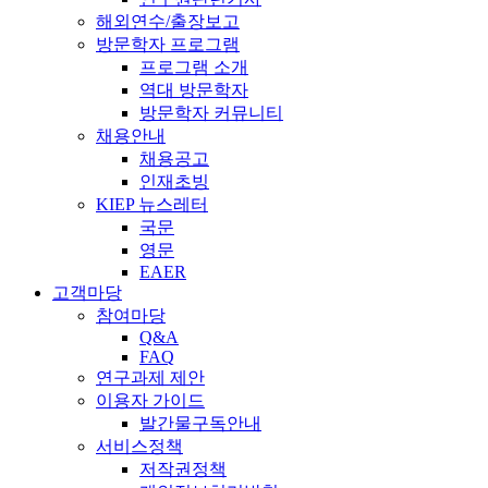
해외연수/출장보고
방문학자 프로그램
프로그램 소개
역대 방문학자
방문학자 커뮤니티
채용안내
채용공고
인재초빙
KIEP 뉴스레터
국문
영문
EAER
고객마당
참여마당
Q&A
FAQ
연구과제 제안
이용자 가이드
발간물구독안내
서비스정책
저작권정책