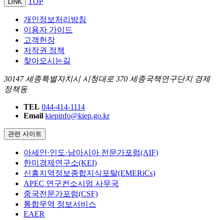
TOP
LINK
개인정보처리방침
이용자 가이드
고객헌장
저작권 정책
찾아오시는길
30147 세종특별자치시 시청대로 370 세종국책연구단지 경제
정책동
TEL
044-414-1114
Email
kiepinfo@kiep.go.kr
관련 사이트
아세안·인도·남아시아 전문가포럼(AIF)
한미경제연구소(KEI)
신흥지역정보종합지식포탈(EMERiCs)
APEC 연구컨소시엄 사무국
중국전문가포럼(CSF)
통합무역 정보서비스
EAER