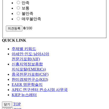
만족
보통
불만족
매우불만족
0
/100
QUICK LINK
주제별 키워드
아세안·인도·남아시아
전문가포럼(AIF)
신흥지역정보종합
지식포탈(EMERiCs)
중국전문가포럼(CSF)
한미경제연구소(KEI)
EAER 영문학술지
APEC 연구센터 컨소시엄 사무국
KIEP 뉴스레터
TOP
닫기