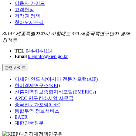
이용자 가이드
고객헌장
저작권 정책
찾아오시는길
30147 세종특별자치시 시청대로 370 세종국책연구단지 경제
정책동
TEL
044-414-1114
Email
kiepinfo@kiep.go.kr
관련 사이트
아세안·인도·남아시아 전문가포럼(AIF)
한미경제연구소(KEI)
신흥지역정보종합지식포탈(EMERiCs)
APEC 연구컨소시엄 사무국
중국전문가포럼(CSF)
통합무역 정보서비스
EAER
대한민국정부