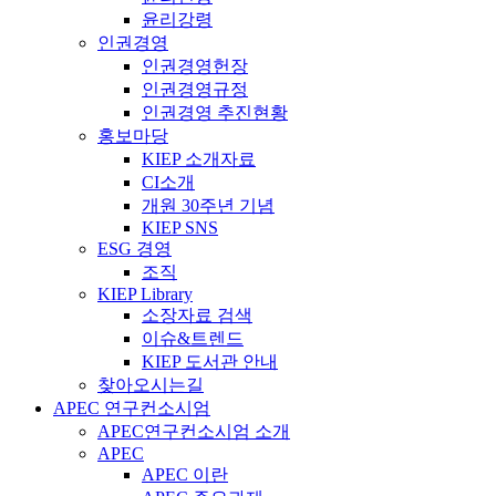
윤리강령
인권경영
인권경영헌장
인권경영규정
인권경영 추진현황
홍보마당
KIEP 소개자료
CI소개
개원 30주년 기념
KIEP SNS
ESG 경영
조직
KIEP Library
소장자료 검색
이슈&트렌드
KIEP 도서관 안내
찾아오시는길
APEC 연구컨소시엄
APEC연구컨소시엄 소개
APEC
APEC 이란