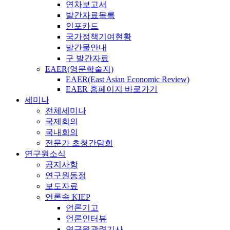
연차보고서
발간자료목록
인포카드
국가정책기여현황
발간물안내
구 발간자료
EAER(영문학술지)
EAER(East Asian Economic Review)
EAER 홈페이지 바로가기
세미나
전체세미나
국제회의
국내회의
전문가 초청간담회
연구원소식
공지사항
연구원동정
보도자료
언론속 KIEP
언론기고
언론인터뷰
연구원관련기사