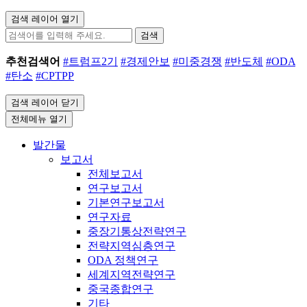
검색 레이어 열기
검색
추천검색어
#트럼프2기
#경제안보
#미중경쟁
#반도체
#ODA
#탄소
#CPTPP
검색 레이어 닫기
전체메뉴 열기
발간물
보고서
전체보고서
연구보고서
기본연구보고서
연구자료
중장기통상전략연구
전략지역심층연구
ODA 정책연구
세계지역전략연구
중국종합연구
기타