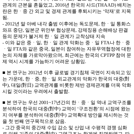
관계의 근본을 흔들었고, 2016년 한국의 사드(THAAD) 배치논
란은 한ㆍ중 간 외교 및 경제 관계를 후퇴시키는 ‘악재’로 지목
됨.
- 2012년 말 아베 내각 출범 이후에는 독도문제, 한ㆍ일 통화스
와프 중단, 일본군 위안부 협상문제, 강제징용 손해배상 판결
등의 문제가 불거져 한ㆍ일 관계가 교착상태 지속
- 이와 같은 중ㆍ일, 한ㆍ일 관계 악화는 중ㆍ일 FTA나 한ㆍ중
ㆍ일 FTA와 같은 중국, 일본이 참여하는 자유무역협정에 대한
논의 자체를 가로막아왔으며, 최근에는 한국의 CPTPP 참여 문
제 역시 시계를 가늠하기 어려운 상황임.
■ 본 연구는 2012년 이후 글로벌 경기침체 국면이 지속되고 있
는 가운데, 한ㆍ중, 한ㆍ일 외교관계의 악화가 한국의 대중(對
中), 대일(對日) 교역관계를 비롯한 제반 경제관계를 더욱 악화
시킬 것이라는 우려에서 출발함.
■ 본 연구는 우선 2001~17년간의 한ㆍ중ㆍ일 역내 교역구조를
분석하여 한국의 대중(對中) 교역이 ‘구조전환’의 시점에 왔는
지 여부를 분석하여 대중(對中) 교역확대 방안을 제시하는 것
을 첫 번째 연구목적으로 삼음.
- 그간 중국의 중간재 수입 감소 및 산업 내 수평적 경쟁 심화
로 인해 기존의 대중(對中) 교역구조는 한계에 직면하였고, 따