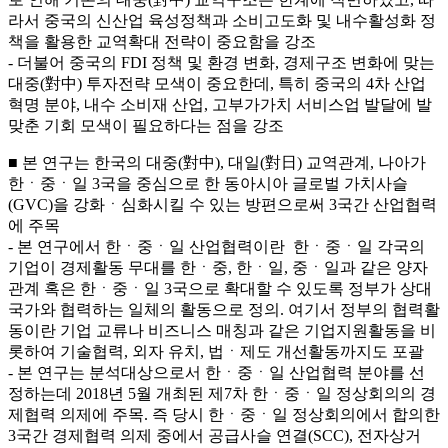
라서 중국의 신산업 육성정책과 소비고도화 및 내수활성화 정
책을 활용한 교역확대 전략이 중요함을 강조
- 더불어 중국의 FDI 정책 및 환경 변화, 경제구조 변화에 맞는
대중(對中) 투자전략 모색이 중요한데, 특히 중국의 4차 산업
혁명 분야, 내수 소비재 산업, 고부가가치 서비스업 발달에 발
맞춘 기회 모색이 필요하다는 점을 강조
■ 본 연구는 한국의 대중(對中), 대일(對日) 교역관계, 나아가
한ㆍ중ㆍ일 3국을 중심으로 한 동아시아 글로벌 가치사슬
(GVC)을 강화ㆍ심화시킬 수 있는 방편으로써 3국간 산업협력
에 주목
- 본 연구에서 한ㆍ중ㆍ일 산업협력이란 한ㆍ중ㆍ일 각국의
기업이 경제활동 무대를 한ㆍ중, 한ㆍ일, 중ㆍ일과 같은 양자
관계 혹은 한ㆍ중ㆍ일 3국으로 확대할 수 있도록 정부가 상대
국가와 협력하는 일체의 활동으로 정의. 여기서 정부의 협력활
동이란 기업 교류나 비즈니스 매칭과 같은 기업지원활동을 비
롯하여 기술협력, 외자 유치, 법ㆍ제도 개선활동까지도 포괄
- 본 연구는 분석대상으로서 한ㆍ중ㆍ일 산업협력 분야를 선
정하는데 2018년 5월 개최된 제7차 한ㆍ중ㆍ일 정상회의의 경
제협력 의제에 주목. 즉 당시 한ㆍ중ㆍ일 정상회의에서 합의한
3국간 경제협력 의제 중에서 공급사슬 연결(SCC), 전자상거