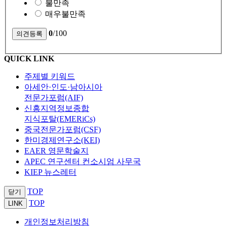
불만족
매우불만족
0
/100
QUICK LINK
주제별 키워드
아세안·인도·남아시아
전문가포럼(AIF)
신흥지역정보종합
지식포탈(EMERiCs)
중국전문가포럼(CSF)
한미경제연구소(KEI)
EAER 영문학술지
APEC 연구센터 컨소시엄 사무국
KIEP 뉴스레터
TOP
닫기
TOP
LINK
개인정보처리방침