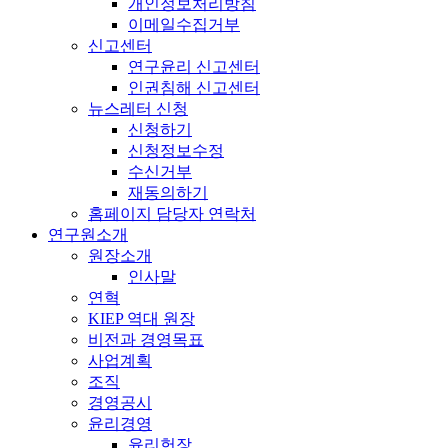
개인정보처리방침
이메일수집거부
신고센터
연구윤리 신고센터
인권침해 신고센터
뉴스레터 신청
신청하기
신청정보수정
수신거부
재동의하기
홈페이지 담당자 연락처
연구원소개
원장소개
인사말
연혁
KIEP 역대 원장
비전과 경영목표
사업계획
조직
경영공시
윤리경영
윤리헌장