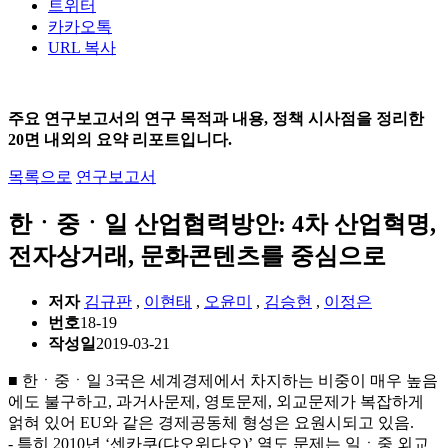
트위터
카카오톡
URL 복사
주요 연구보고서의 연구 목적과 내용, 정책 시사점을 정리한
20면 내외의 요약 리포트입니다.
목록으로
연구보고서
한ㆍ중ㆍ일 산업협력방안: 4차 산업혁명,
전자상거래, 문화콘텐츠를 중심으로
저자
김규판
,
이현태
,
오윤미
,
김승현
,
이정은
번호
18-19
작성일
2019-03-21
■ 한ㆍ중ㆍ일 3국은 세계경제에서 차지하는 비중이 매우 높음
에도 불구하고, 과거사문제, 영토문제, 외교문제가 복잡하게
얽혀 있어 EU와 같은 경제공동체 형성은 요원시되고 있음.
- 특히 2010년 ‘센카쿠(댜오위다오)’ 열도 문제는 일ㆍ중 외교