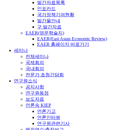
발간자료목록
인포카드
국가정책기여현황
발간물안내
구 발간자료
EAER(영문학술지)
EAER(East Asian Economic Review)
EAER 홈페이지 바로가기
세미나
전체세미나
국제회의
국내회의
전문가 초청간담회
연구원소식
공지사항
연구원동정
보도자료
언론속 KIEP
언론기고
언론인터뷰
연구원관련기사
해외연수/출장보고