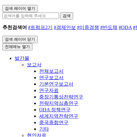
검색 레이어 열기
검색
추천검색어
#트럼프2기
#경제안보
#미중경쟁
#반도체
#ODA
검색 레이어 닫기
전체메뉴 열기
발간물
보고서
전체보고서
연구보고서
기본연구보고서
연구자료
중장기통상전략연구
전략지역심층연구
ODA 정책연구
세계지역전략연구
중국종합연구
기타
현안자료