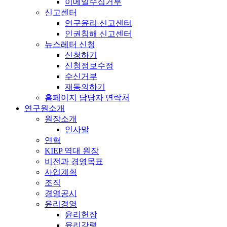
이메일수집거부
신고센터
연구윤리 신고센터
인권침해 신고센터
뉴스레터 신청
신청하기
신청정보수정
수신거부
재동의하기
홈페이지 담당자 연락처
연구원소개
원장소개
인사말
연혁
KIEP 역대 원장
비전과 경영목표
사업계획
조직
경영공시
윤리경영
윤리헌장
윤리강령