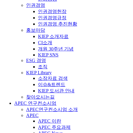
인권경영
인권경영헌장
인권경영규정
인권경영 추진현황
홍보마당
KIEP 소개자료
CI소개
개원 30주년 기념
KIEP SNS
ESG 경영
조직
KIEP Library
소장자료 검색
이슈&트렌드
KIEP 도서관 안내
찾아오시는길
APEC 연구컨소시엄
APEC연구컨소시엄 소개
APEC
APEC 이란
APEC 주요과제