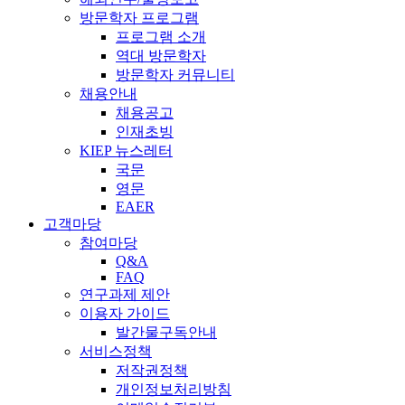
방문학자 프로그램
프로그램 소개
역대 방문학자
방문학자 커뮤니티
채용안내
채용공고
인재초빙
KIEP 뉴스레터
국문
영문
EAER
고객마당
참여마당
Q&A
FAQ
연구과제 제안
이용자 가이드
발간물구독안내
서비스정책
저작권정책
개인정보처리방침