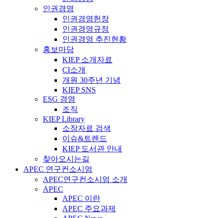
인권경영
인권경영헌장
인권경영규정
인권경영 추진현황
홍보마당
KIEP 소개자료
CI소개
개원 30주년 기념
KIEP SNS
ESG 경영
조직
KIEP Library
소장자료 검색
이슈&트렌드
KIEP 도서관 안내
찾아오시는길
APEC 연구컨소시엄
APEC연구컨소시엄 소개
APEC
APEC 이란
APEC 주요과제