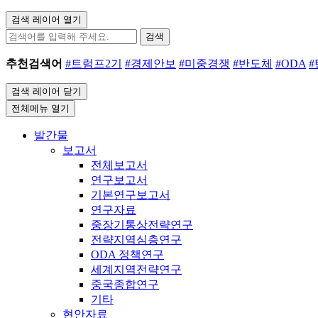
검색 레이어 열기
검색
추천검색어
#트럼프2기
#경제안보
#미중경쟁
#반도체
#ODA
검색 레이어 닫기
전체메뉴 열기
발간물
보고서
전체보고서
연구보고서
기본연구보고서
연구자료
중장기통상전략연구
전략지역심층연구
ODA 정책연구
세계지역전략연구
중국종합연구
기타
현안자료