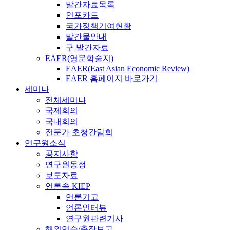
발간자료목록
인포카드
국가정책기여현황
발간물안내
구 발간자료
EAER(영문학술지)
EAER(East Asian Economic Review)
EAER 홈페이지 바로가기
세미나
전체세미나
국제회의
국내회의
전문가 초청간담회
연구원소식
공지사항
연구원동정
보도자료
언론속 KIEP
언론기고
언론인터뷰
연구원관련기사
해외연수/출장보고