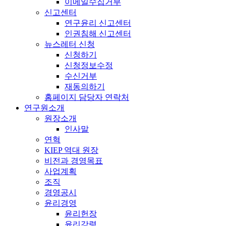
이메일수집거부
신고센터
연구윤리 신고센터
인권침해 신고센터
뉴스레터 신청
신청하기
신청정보수정
수신거부
재동의하기
홈페이지 담당자 연락처
연구원소개
원장소개
인사말
연혁
KIEP 역대 원장
비전과 경영목표
사업계획
조직
경영공시
윤리경영
윤리헌장
윤리강령