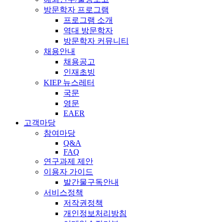
방문학자 프로그램
프로그램 소개
역대 방문학자
방문학자 커뮤니티
채용안내
채용공고
인재초빙
KIEP 뉴스레터
국문
영문
EAER
고객마당
참여마당
Q&A
FAQ
연구과제 제안
이용자 가이드
발간물구독안내
서비스정책
저작권정책
개인정보처리방침