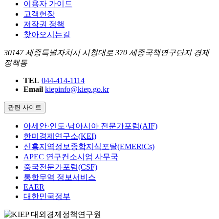
이용자 가이드
고객헌장
저작권 정책
찾아오시는길
30147 세종특별자치시 시청대로 370 세종국책연구단지 경제
정책동
TEL
044-414-1114
Email
kiepinfo@kiep.go.kr
관련 사이트
아세안·인도·남아시아 전문가포럼(AIF)
한미경제연구소(KEI)
신흥지역정보종합지식포탈(EMERiCs)
APEC 연구컨소시엄 사무국
중국전문가포럼(CSF)
통합무역 정보서비스
EAER
대한민국정부