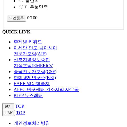
불만족
매우불만족
0
/100
QUICK LINK
주제별 키워드
아세안·인도·남아시아
전문가포럼(AIF)
신흥지역정보종합
지식포탈(EMERiCs)
중국전문가포럼(CSF)
한미경제연구소(KEI)
EAER 영문학술지
APEC 연구센터 컨소시엄 사무국
KIEP 뉴스레터
TOP
닫기
TOP
LINK
개인정보처리방침