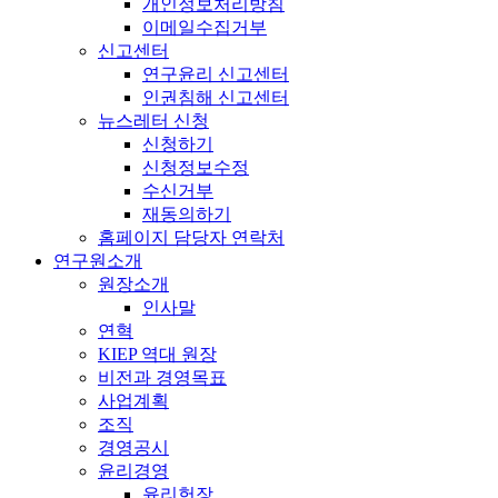
개인정보처리방침
이메일수집거부
신고센터
연구윤리 신고센터
인권침해 신고센터
뉴스레터 신청
신청하기
신청정보수정
수신거부
재동의하기
홈페이지 담당자 연락처
연구원소개
원장소개
인사말
연혁
KIEP 역대 원장
비전과 경영목표
사업계획
조직
경영공시
윤리경영
윤리헌장