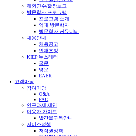
해외연수/출장보고
방문학자 프로그램
프로그램 소개
역대 방문학자
방문학자 커뮤니티
채용안내
채용공고
인재초빙
KIEP 뉴스레터
국문
영문
EAER
고객마당
참여마당
Q&A
FAQ
연구과제 제안
이용자 가이드
발간물구독안내
서비스정책
저작권정책