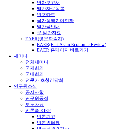
연차보고서
발간자료목록
인포카드
국가정책기여현황
발간물안내
구 발간자료
EAER(영문학술지)
EAER(East Asian Economic Review)
EAER 홈페이지 바로가기
세미나
전체세미나
국제회의
국내회의
전문가 초청간담회
연구원소식
공지사항
연구원동정
보도자료
언론속 KIEP
언론기고
언론인터뷰
연구원관련기사