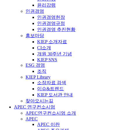
윤리강령
인권경영
인권경영헌장
인권경영규정
인권경영 추진현황
홍보마당
KIEP 소개자료
CI소개
개원 30주년 기념
KIEP SNS
ESG 경영
조직
KIEP Library
소장자료 검색
이슈&트렌드
KIEP 도서관 안내
찾아오시는길
APEC 연구컨소시엄
APEC연구컨소시엄 소개
APEC
APEC 이란