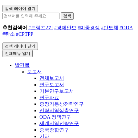
검색 레이어 열기
검색
추천검색어
#트럼프2기
#경제안보
#미중경쟁
#반도체
#ODA
#탄소
#CPTPP
검색 레이어 닫기
전체메뉴 열기
발간물
보고서
전체보고서
연구보고서
기본연구보고서
연구자료
중장기통상전략연구
전략지역심층연구
ODA 정책연구
세계지역전략연구
중국종합연구
기타