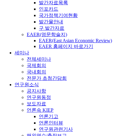
발간자료목록
인포카드
국가정책기여현황
발간물안내
구 발간자료
EAER(영문학술지)
EAER(East Asian Economic Review)
EAER 홈페이지 바로가기
세미나
전체세미나
국제회의
국내회의
전문가 초청간담회
연구원소식
공지사항
연구원동정
보도자료
언론속 KIEP
언론기고
언론인터뷰
연구원관련기사
해외연수/출장보고