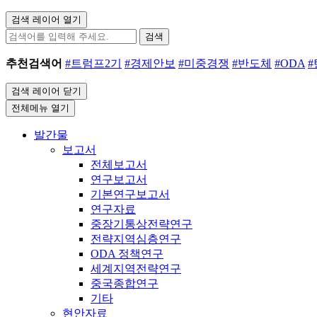
검색 레이어 열기
검색
추천검색어
#트럼프2기
#경제안보
#미중경쟁
#반도체
#ODA
검색 레이어 닫기
전체메뉴 열기
발간물
보고서
전체보고서
연구보고서
기본연구보고서
연구자료
중장기통상전략연구
전략지역심층연구
ODA 정책연구
세계지역전략연구
중국종합연구
기타
현안자료