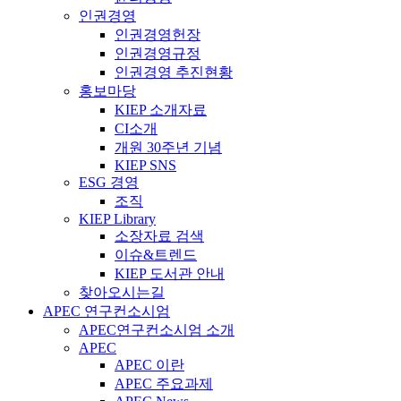
인권경영
인권경영헌장
인권경영규정
인권경영 추진현황
홍보마당
KIEP 소개자료
CI소개
개원 30주년 기념
KIEP SNS
ESG 경영
조직
KIEP Library
소장자료 검색
이슈&트렌드
KIEP 도서관 안내
찾아오시는길
APEC 연구컨소시엄
APEC연구컨소시엄 소개
APEC
APEC 이란
APEC 주요과제