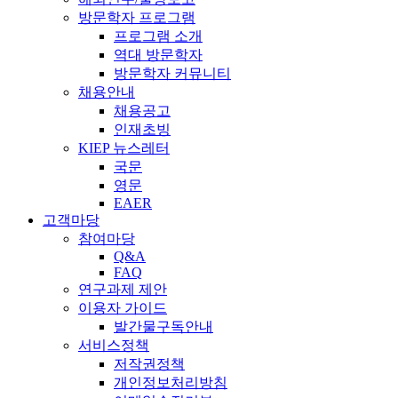
방문학자 프로그램
프로그램 소개
역대 방문학자
방문학자 커뮤니티
채용안내
채용공고
인재초빙
KIEP 뉴스레터
국문
영문
EAER
고객마당
참여마당
Q&A
FAQ
연구과제 제안
이용자 가이드
발간물구독안내
서비스정책
저작권정책
개인정보처리방침