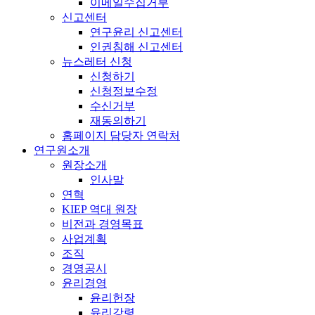
이메일수집거부
신고센터
연구윤리 신고센터
인권침해 신고센터
뉴스레터 신청
신청하기
신청정보수정
수신거부
재동의하기
홈페이지 담당자 연락처
연구원소개
원장소개
인사말
연혁
KIEP 역대 원장
비전과 경영목표
사업계획
조직
경영공시
윤리경영
윤리헌장
윤리강령