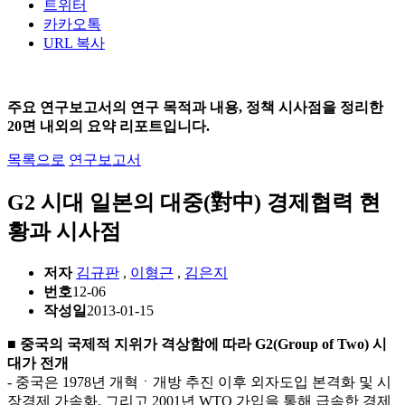
트위터
카카오톡
URL 복사
주요 연구보고서의 연구 목적과 내용, 정책 시사점을 정리한
20면 내외의 요약 리포트입니다.
목록으로
연구보고서
G2 시대 일본의 대중(對中) 경제협력 현
황과 시사점
저자
김규판
,
이형근
,
김은지
번호
12-06
작성일
2013-01-15
■ 중국의 국제적 지위가 격상함에 따라 G2(Group of Two) 시
대가 전개
- 중국은 1978년 개혁ㆍ개방 추진 이후 외자도입 본격화 및 시
장경제 가속화, 그리고 2001년 WTO 가입을 통해 급속한 경제