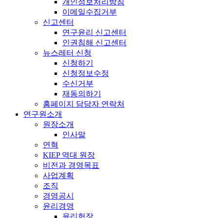
개인정보처리방침
이메일수집거부
신고센터
연구윤리 신고센터
인권침해 신고센터
뉴스레터 신청
신청하기
신청정보수정
수신거부
재동의하기
홈페이지 담당자 연락처
연구원소개
원장소개
인사말
연혁
KIEP 역대 원장
비전과 경영목표
사업계획
조직
경영공시
윤리경영
윤리헌장