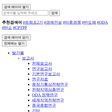
검색 레이어 열기
검색
추천검색어
#트럼프2기
#경제안보
#미중경쟁
#반도체
#ODA
#탄소
#CPTPP
검색 레이어 닫기
전체메뉴 열기
발간물
보고서
전체보고서
연구보고서
기본연구보고서
연구자료
중장기통상전략연구
전략지역심층연구
ODA 정책연구
세계지역전략연구
중국종합연구
기타