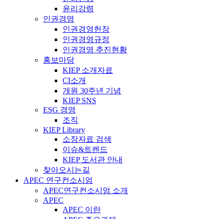
윤리강령
인권경영
인권경영헌장
인권경영규정
인권경영 추진현황
홍보마당
KIEP 소개자료
CI소개
개원 30주년 기념
KIEP SNS
ESG 경영
조직
KIEP Library
소장자료 검색
이슈&트렌드
KIEP 도서관 안내
찾아오시는길
APEC 연구컨소시엄
APEC연구컨소시엄 소개
APEC
APEC 이란