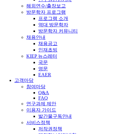
해외연수/출장보고
방문학자 프로그램
프로그램 소개
역대 방문학자
방문학자 커뮤니티
채용안내
채용공고
인재초빙
KIEP 뉴스레터
국문
영문
EAER
고객마당
참여마당
Q&A
FAQ
연구과제 제안
이용자 가이드
발간물구독안내
서비스정책
저작권정책