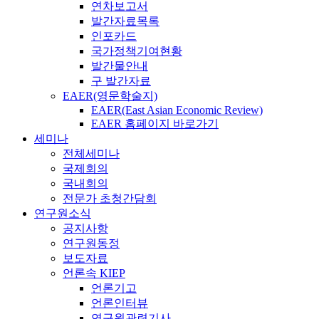
연차보고서
발간자료목록
인포카드
국가정책기여현황
발간물안내
구 발간자료
EAER(영문학술지)
EAER(East Asian Economic Review)
EAER 홈페이지 바로가기
세미나
전체세미나
국제회의
국내회의
전문가 초청간담회
연구원소식
공지사항
연구원동정
보도자료
언론속 KIEP
언론기고
언론인터뷰
연구원관련기사