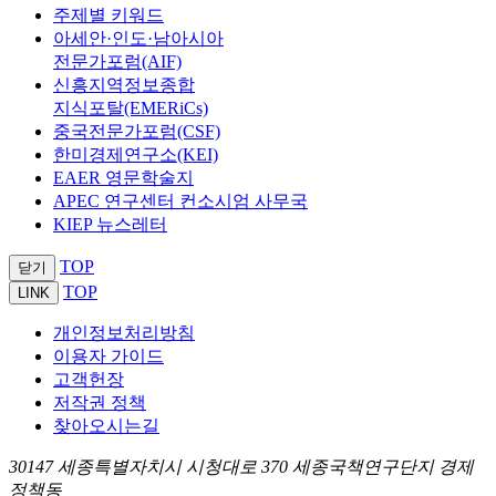
주제별 키워드
아세안·인도·남아시아
전문가포럼(AIF)
신흥지역정보종합
지식포탈(EMERiCs)
중국전문가포럼(CSF)
한미경제연구소(KEI)
EAER 영문학술지
APEC 연구센터 컨소시엄 사무국
KIEP 뉴스레터
TOP
닫기
TOP
LINK
개인정보처리방침
이용자 가이드
고객헌장
저작권 정책
찾아오시는길
30147 세종특별자치시 시청대로 370 세종국책연구단지 경제
정책동