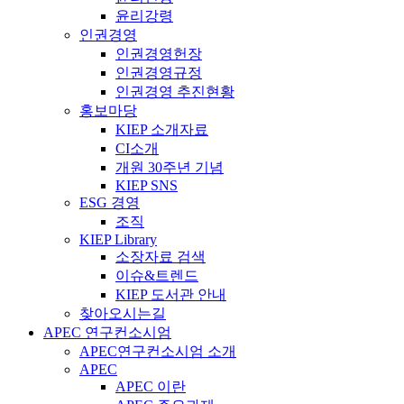
윤리강령
인권경영
인권경영헌장
인권경영규정
인권경영 추진현황
홍보마당
KIEP 소개자료
CI소개
개원 30주년 기념
KIEP SNS
ESG 경영
조직
KIEP Library
소장자료 검색
이슈&트렌드
KIEP 도서관 안내
찾아오시는길
APEC 연구컨소시엄
APEC연구컨소시엄 소개
APEC
APEC 이란