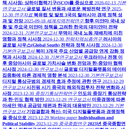
책 시사점: 상하이협력기구(SCO)를 중심으로
2026-02-13
기본
연구보고서
글로벌 질서 변동과 새로운 북방전략 연구
2025-
12-30
연구자료
북유럽 및 발트 3국의 탈러시아 경제 정책 성
과 및 전망
2025-09-18
세계지역전략연구
향후 미얀마 국내 상
황 및 주요국 미얀마 정책을 고려한 한국의 대미얀마 전략
2024-12-31
기본연구보고서
무역이 국내 노동 재배치에 미친
영향과 정책 시사점
2024-12-30
전략지역심층연구
러시아의
글로벌 사우스(Global South) 전략과 정책 시사점
2024-12-30
기본연구보고서
북미 3개국 주요 산업별 공급망 연계 강화 정
책과 시사점
2024-12-30
기본연구보고서
우크라이나 전쟁 이
후 중앙아시아 글로벌 가치사슬 변화 전망과 한-중앙아 협력
시사점
2024-12-30
연구보고서
글로벌 디지털플랫폼의 데이터
집중화에 따른 경제적 영향 분석
2023-12-30
기본연구보고서
디지털 통상규범의 경제적 효과 추정에 관한 연구
2023-12-29
연구보고서
시진핑 시기 중국의 해외직접투자 전략 변화와 시
사점
2023-12-30
중장기통상전략연구
인도의 중장기 통상전략
과 한·인도 협력 방안
2023-12-29
연구보고서
미중경쟁에 따른
아세안 역내 공급망 재편과 한국의 대응방안
2023-12-29
기본
연구보고서
기업결합과 혁신: 미국 디지털플랫폼과 경쟁정책
을 중심으로
2023-12-29
Working paper
Individualism and
Political Stability
2023-12-29
중국종합연구
2023년 중국종합연