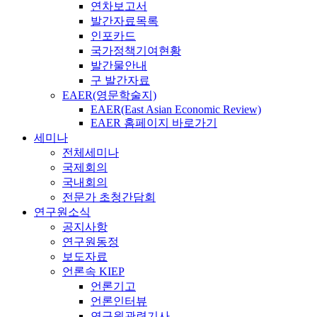
연차보고서
발간자료목록
인포카드
국가정책기여현황
발간물안내
구 발간자료
EAER(영문학술지)
EAER(East Asian Economic Review)
EAER 홈페이지 바로가기
세미나
전체세미나
국제회의
국내회의
전문가 초청간담회
연구원소식
공지사항
연구원동정
보도자료
언론속 KIEP
언론기고
언론인터뷰
연구원관련기사