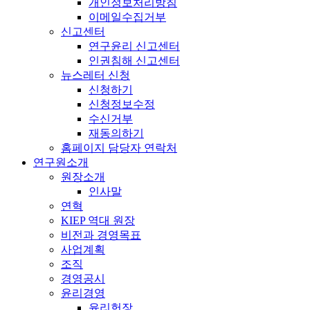
개인정보처리방침
이메일수집거부
신고센터
연구윤리 신고센터
인권침해 신고센터
뉴스레터 신청
신청하기
신청정보수정
수신거부
재동의하기
홈페이지 담당자 연락처
연구원소개
원장소개
인사말
연혁
KIEP 역대 원장
비전과 경영목표
사업계획
조직
경영공시
윤리경영
윤리헌장