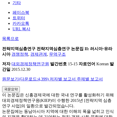
기타
페이스북
트위터
카카오톡
URL 복사
목록으로
전략지역심층연구
전략지역심층연구 논문집 II: 러시아·유라
시아
경쟁정책
,
경제관계
,
무역구조
저자
대외경제정책연구원
발간번호
15-15
자료언어
Korean
발
간일
2015.12.30
원문보기(다운로드:4,399)
저자별 보고서
주제별 보고서
국문요약
이 논문집은 신흥경제국에 대한 국내 연구를 활성화하기 위해
대외경제정책연구원(KIEP)이 수행한 2015년 [전략지역 심층
연구 사업]의 일환으로 발간되었습니다.
논문집에는 동남아시아 지역에 대한 이해의 폭을 넓히고 인식
의 지평을 확대하는 데 기여하는 정치·경제·사회·문화에 대한