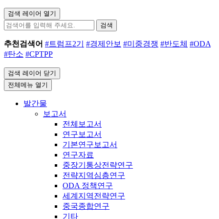
검색 레이어 열기
검색
추천검색어
#트럼프2기
#경제안보
#미중경쟁
#반도체
#ODA
#탄소
#CPTPP
검색 레이어 닫기
전체메뉴 열기
발간물
보고서
전체보고서
연구보고서
기본연구보고서
연구자료
중장기통상전략연구
전략지역심층연구
ODA 정책연구
세계지역전략연구
중국종합연구
기타