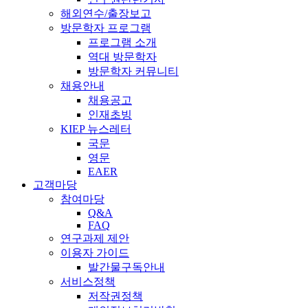
해외연수/출장보고
방문학자 프로그램
프로그램 소개
역대 방문학자
방문학자 커뮤니티
채용안내
채용공고
인재초빙
KIEP 뉴스레터
국문
영문
EAER
고객마당
참여마당
Q&A
FAQ
연구과제 제안
이용자 가이드
발간물구독안내
서비스정책
저작권정책