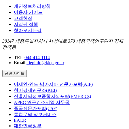
개인정보처리방침
이용자 가이드
고객헌장
저작권 정책
찾아오시는길
30147 세종특별자치시 시청대로 370 세종국책연구단지 경제
정책동
TEL
044-414-1114
Email
kiepinfo@kiep.go.kr
관련 사이트
아세안·인도·남아시아 전문가포럼(AIF)
한미경제연구소(KEI)
신흥지역정보종합지식포탈(EMERiCs)
APEC 연구컨소시엄 사무국
중국전문가포럼(CSF)
통합무역 정보서비스
EAER
대한민국정부