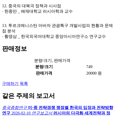
12. 중국의 대북극 정책과 시사점
· 한종만 _ 배재대학교 러시아학과 교수
13. 투르크메니스탄 아바자 관광특구 개발사업의 현황과 문제
점 분석
· 황영삼 _ 한국외국어대학교 중앙아시아연구소 연구교수
판매정보
분량/크기, 판매가격
분량/크기
749
판매가격
20000 원
구매하기
목록
같은 주제의 보고서
중국종합연구
미·중 전략경쟁 쟁점별 한국의 입장과 전략방향
연구
2026-02-10
연구보고서
러시아의 다극화 세계전략과 정