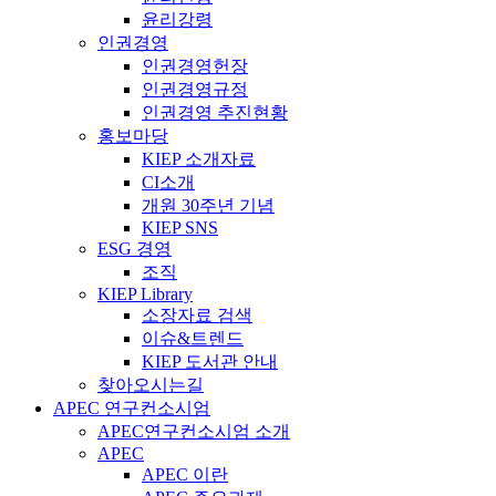
윤리강령
인권경영
인권경영헌장
인권경영규정
인권경영 추진현황
홍보마당
KIEP 소개자료
CI소개
개원 30주년 기념
KIEP SNS
ESG 경영
조직
KIEP Library
소장자료 검색
이슈&트렌드
KIEP 도서관 안내
찾아오시는길
APEC 연구컨소시엄
APEC연구컨소시엄 소개
APEC
APEC 이란