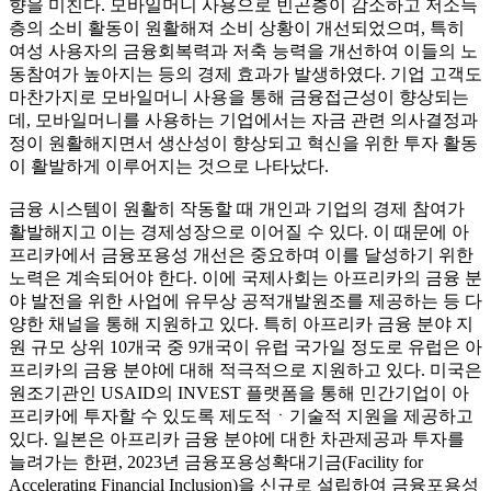
향을 미친다. 모바일머니 사용으로 빈곤층이 감소하고 저소득
층의 소비 활동이 원활해져 소비 상황이 개선되었으며, 특히
여성 사용자의 금융회복력과 저축 능력을 개선하여 이들의 노
동참여가 높아지는 등의 경제 효과가 발생하였다. 기업 고객도
마찬가지로 모바일머니 사용을 통해 금융접근성이 향상되는
데, 모바일머니를 사용하는 기업에서는 자금 관련 의사결정과
정이 원활해지면서 생산성이 향상되고 혁신을 위한 투자 활동
이 활발하게 이루어지는 것으로 나타났다.
금융 시스템이 원활히 작동할 때 개인과 기업의 경제 참여가
활발해지고 이는 경제성장으로 이어질 수 있다. 이 때문에 아
프리카에서 금융포용성 개선은 중요하며 이를 달성하기 위한
노력은 계속되어야 한다. 이에 국제사회는 아프리카의 금융 분
야 발전을 위한 사업에 유무상 공적개발원조를 제공하는 등 다
양한 채널을 통해 지원하고 있다. 특히 아프리카 금융 분야 지
원 규모 상위 10개국 중 9개국이 유럽 국가일 정도로 유럽은 아
프리카의 금융 분야에 대해 적극적으로 지원하고 있다. 미국은
원조기관인 USAID의 INVEST 플랫폼을 통해 민간기업이 아
프리카에 투자할 수 있도록 제도적ㆍ기술적 지원을 제공하고
있다. 일본은 아프리카 금융 분야에 대한 차관제공과 투자를
늘려가는 한편, 2023년 금융포용성확대기금(Facility for
Accelerating Financial Inclusion)을 신규로 설립하여 금융포용성