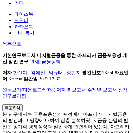
기타
페이스북
트위터
카카오톡
URL 복사
목록으로
기본연구보고서
디지털금융을 통한 아프리카 금융포용성 개
선 방안 연구
관세
,
금융정책
저자
한선이
,
김예진
,
박규태
,
정민지
발간번호
23-04
자료언
어
Korean
발간일
2023.12.30
원문보기(다운로드:5,974)
저자별 보고서
주제별 보고서
정책
연구브리핑
국문요약
본 연구에서는 금융포용성의 관점에서 아프리카 디지털금융
의 발전과 그 영향에 대하여 심층 분석하였다. 금융 산업의 발
전은 장기적 경제성장과 밀접하게 관련되어 있는데, 아프리카
지역에서는 전통적인 금융 산업 발전이 아직 미흡한 상황이다.