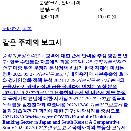
분량/크기, 판매가격
분량/크기
282
판매가격
10,000 원
구매하기
목록
같은 주제의 보고서
중장기통상전략연구
교역에 대한 관세 탄력성 추정 방법론 연
구: 한국 수입통관 자료에의 적용
2025-11-28
중장기통상전략
연구
미중 무역 분쟁과 통상정책 변화가 한국 경제에 미치는
영향
2025-05-27
기본연구보고서
대외충격의 자본유출입 효과
와 경기안정화 정책 분석
2023-12-29
기본연구보고서
순대외
금융자산이 경제안정과 금융 국제화에 미치는 영향 분석
2023-12-29
기본연구보고서
북한의 관세 및 비관세 제도 분석
과 국제사회 편입에 대한 시사점
2023-12-29
연구자료
중국의
녹색금융 발전전략과 주요내용
2022-12-30
기본연구보고서
환
율과 기초여건 간 괴리에 대한 연구: 시장심리를 중심으로
2021-12-30
Working paper
COVID-19 and the Health of
Banking Sector in Japan and South Korea: A Comparative
Study
2022-07-30
기본연구보고서
국제사회의 부동산 보유세