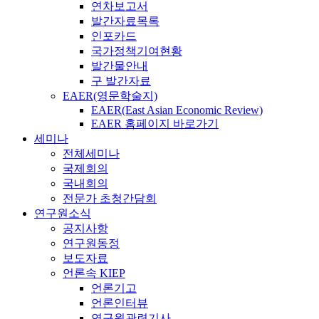
연차보고서
발간자료목록
인포카드
국가정책기여현황
발간물안내
구 발간자료
EAER(영문학술지)
EAER(East Asian Economic Review)
EAER 홈페이지 바로가기
세미나
전체세미나
국제회의
국내회의
전문가 초청간담회
연구원소식
공지사항
연구원동정
보도자료
언론속 KIEP
언론기고
언론인터뷰
연구원관련기사