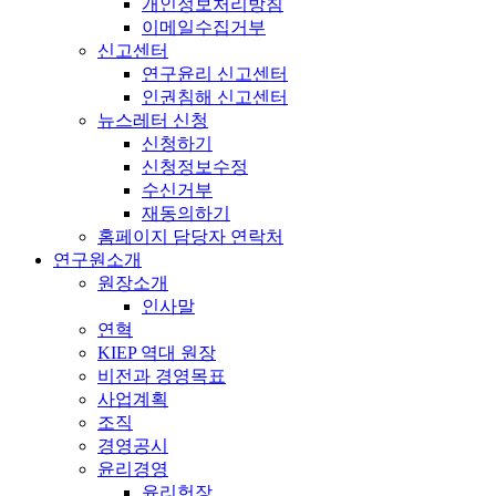
개인정보처리방침
이메일수집거부
신고센터
연구윤리 신고센터
인권침해 신고센터
뉴스레터 신청
신청하기
신청정보수정
수신거부
재동의하기
홈페이지 담당자 연락처
연구원소개
원장소개
인사말
연혁
KIEP 역대 원장
비전과 경영목표
사업계획
조직
경영공시
윤리경영
윤리헌장