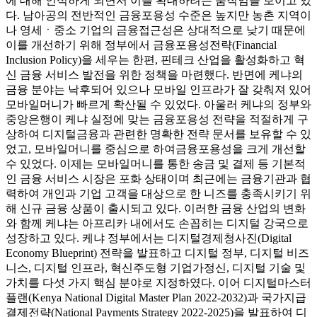
에 대해 인식하게 되면서 이를 확대하려는 움직임을 보이고 있
다. 남아공의 전반적인 금융포용성 수준은 높지만 농촌 지역이
나 영세ㆍ중소 기업의 금융접근성은 상대적으로 낮기 때문에
이를 개선하기 위해 정부에서 금융포용성전략(Financial
Inclusion Policy)을 세우는 한편, 핀테크 산업을 활성화하고 혁
신 금융 서비스 발전을 위한 정책을 마련했다. 반면에 케냐의
금융 분야는 낙후되어 있으나 모바일 인프라가 잘 갖춰져 있어
모바일머니가 빠르게 확산될 수 있었다. 아울러 케냐의 정부와
중앙은행이 케냐 실정에 맞는 금융포용성 전략을 적절하게 구
상하여 디지털금융과 관련한 명확한 전략 문서를 보유할 수 있
었고, 모바일머니를 중심으로 하여금융포용성을 크게 개선할
수 있었다. 이제는 모바일머니를 통한 송금 및 결제 등 기본적
인 금융 서비스 시장은 포화 상태이며 최근에는 금융기관과 협
력하여 개인과 기업 고객을 대상으로 한 니즈를 충족시키기 위
해 신규 금융 상품이 출시되고 있다. 이러한 금융 산업의 변화
와 함께 케냐는 아프리카 내에서도 손꼽히는 디지털 강국으로
성장하고 있다. 케냐 정부에서는 디지털경제청사진(Digital
Economy Blueprint) 전략을 발표하고 디지털 정부, 디지털 비즈
니스, 디지털 인프라, 혁신주도형 기업가정신, 디지털 기술 및
가치를 다섯 가지 핵심 분야로 지정하였다. 이어 디지털마스터
플랜(Kenya National Digital Master Plan 2022-2032)과 국가지급
결제전략(National Payments Strategy 2022-2025)을 발표하여 디