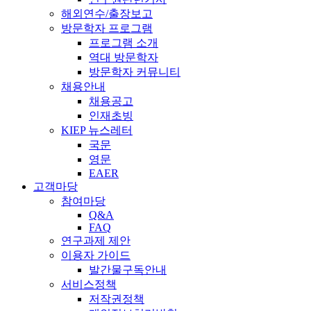
해외연수/출장보고
방문학자 프로그램
프로그램 소개
역대 방문학자
방문학자 커뮤니티
채용안내
채용공고
인재초빙
KIEP 뉴스레터
국문
영문
EAER
고객마당
참여마당
Q&A
FAQ
연구과제 제안
이용자 가이드
발간물구독안내
서비스정책
저작권정책