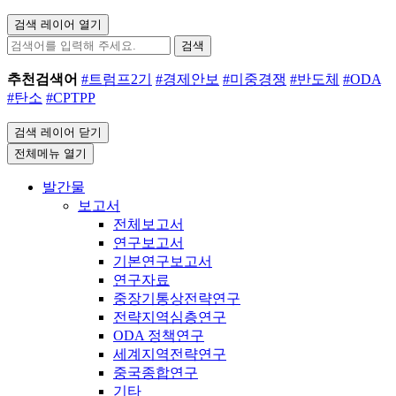
검색 레이어 열기
검색
추천검색어
#트럼프2기
#경제안보
#미중경쟁
#반도체
#ODA
#탄소
#CPTPP
검색 레이어 닫기
전체메뉴 열기
발간물
보고서
전체보고서
연구보고서
기본연구보고서
연구자료
중장기통상전략연구
전략지역심층연구
ODA 정책연구
세계지역전략연구
중국종합연구
기타