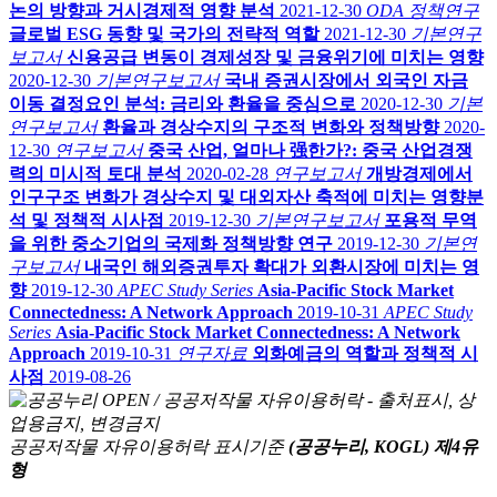
논의 방향과 거시경제적 영향 분석
2021-12-30
ODA 정책연구
글로벌 ESG 동향 및 국가의 전략적 역할
2021-12-30
기본연구
보고서
신용공급 변동이 경제성장 및 금융위기에 미치는 영향
2020-12-30
기본연구보고서
국내 증권시장에서 외국인 자금
이동 결정요인 분석: 금리와 환율을 중심으로
2020-12-30
기본
연구보고서
환율과 경상수지의 구조적 변화와 정책방향
2020-
12-30
연구보고서
중국 산업, 얼마나 强한가?: 중국 산업경쟁
력의 미시적 토대 분석
2020-02-28
연구보고서
개방경제에서
인구구조 변화가 경상수지 및 대외자산 축적에 미치는 영향분
석 및 정책적 시사점
2019-12-30
기본연구보고서
포용적 무역
을 위한 중소기업의 국제화 정책방향 연구
2019-12-30
기본연
구보고서
내국인 해외증권투자 확대가 외환시장에 미치는 영
향
2019-12-30
APEC Study Series
Asia-Pacific Stock Market
Connectedness: A Network Approach
2019-10-31
APEC Study
Series
Asia-Pacific Stock Market Connectedness: A Network
Approach
2019-10-31
연구자료
외화예금의 역할과 정책적 시
사점
2019-08-26
공공저작물 자유이용허락 표시기준
(공공누리, KOGL) 제4유
형