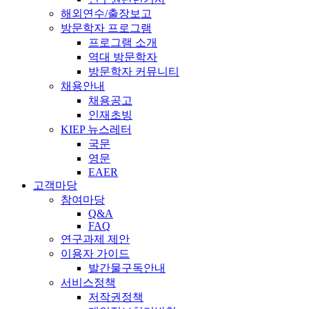
해외연수/출장보고
방문학자 프로그램
프로그램 소개
역대 방문학자
방문학자 커뮤니티
채용안내
채용공고
인재초빙
KIEP 뉴스레터
국문
영문
EAER
고객마당
참여마당
Q&A
FAQ
연구과제 제안
이용자 가이드
발간물구독안내
서비스정책
저작권정책