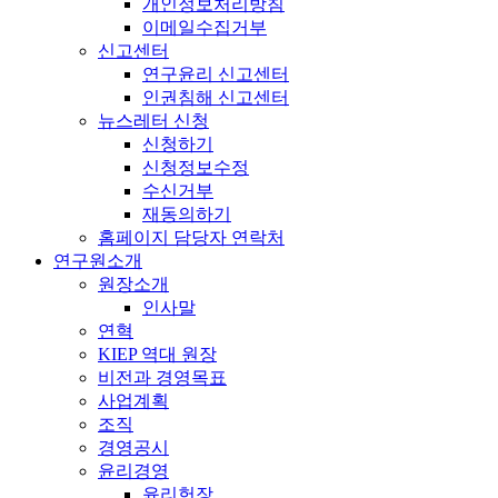
개인정보처리방침
이메일수집거부
신고센터
연구윤리 신고센터
인권침해 신고센터
뉴스레터 신청
신청하기
신청정보수정
수신거부
재동의하기
홈페이지 담당자 연락처
연구원소개
원장소개
인사말
연혁
KIEP 역대 원장
비전과 경영목표
사업계획
조직
경영공시
윤리경영
윤리헌장