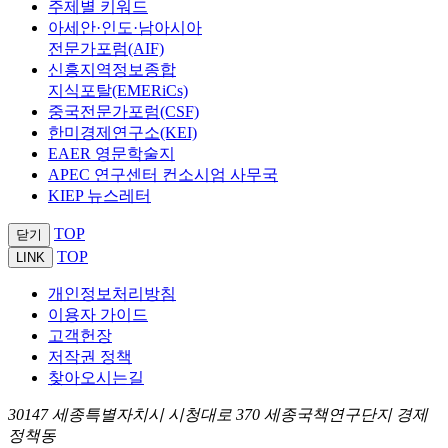
주제별 키워드
아세안·인도·남아시아
전문가포럼(AIF)
신흥지역정보종합
지식포탈(EMERiCs)
중국전문가포럼(CSF)
한미경제연구소(KEI)
EAER 영문학술지
APEC 연구센터 컨소시엄 사무국
KIEP 뉴스레터
TOP
닫기
TOP
LINK
개인정보처리방침
이용자 가이드
고객헌장
저작권 정책
찾아오시는길
30147 세종특별자치시 시청대로 370 세종국책연구단지 경제
정책동