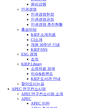
윤리강령
인권경영
인권경영헌장
인권경영규정
인권경영 추진현황
홍보마당
KIEP 소개자료
CI소개
개원 30주년 기념
KIEP SNS
ESG 경영
조직
KIEP Library
소장자료 검색
이슈&트렌드
KIEP 도서관 안내
찾아오시는길
APEC 연구컨소시엄
APEC연구컨소시엄 소개
APEC
APEC 이란