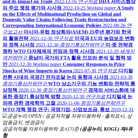
and its Impact on Trade
2022-12-16
연구자료
DDA 서비스협상
의 주요 쟁점 평가와 시사점
2022-10-25
Working paper
A Study
on the Effects of Multinational Production on Global and
Domestic Value Chains Following Trade Restructuring and
Corresponding International Economic Policies
2022-08-26
연
구보고서
아시아-유럽 정상회의(ASEM) 25주년 평가와 한국
의 활용전략
2021-12-30
연구자료
미국과 EU의 농업보조 변화
와 정책 시사점
2021-12-30
중장기통상전략연구
미·중 전략경
쟁하 WTO 다자체제의 전망과 정책 시사점
2021-12-29
세계지
역전략연구
중남미 국가의 FTA 활용 인프라 분석 및 협력 방
안
2021-12-30
Working paper
Consumer Responses to Price
Shocks of Wine Imports in Korea
2021-07-30
연구자료
디지털
전환 시대의 국경간 전자조달 논의 동향과 시사점
2021-03-30
중장기통상전략연구
WTO 상소기구의 기능 변화와 전략적 통
상정책
2020-12-30
중장기통상전략연구
경제의 서비스화에 대
응한 중장기 통상정책 방향
2020-12-30
연구자료
디지털세 논
의에 관한 경제학적 고찰
2020-11-06
중장기통상전략연구
WTO 개혁 쟁점 연구: 국영기업, 산업보조금, 통보
2019-12-31
공공저작물 자유이용허락 표시기준
(공공누리, KOGL) 제4유
형