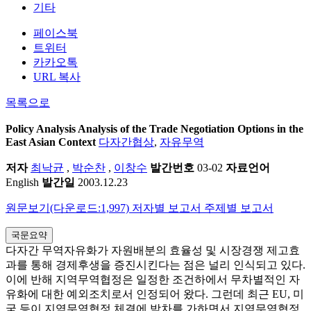
기타
페이스북
트위터
카카오톡
URL 복사
목록으로
Policy Analysis
Analysis of the Trade Negotiation Options in the
East Asian Context
다자간협상
,
자유무역
저자
최낙균
,
박순찬
,
이창수
발간번호
03-02
자료언어
English
발간일
2003.12.23
원문보기(다운로드:1,997)
저자별 보고서
주제별 보고서
국문요약
다자간 무역자유화가 자원배분의 효율성 및 시장경쟁 제고효
과를 통해 경제후생을 증진시킨다는 점은 널리 인식되고 있다.
이에 반해 지역무역협정은 일정한 조건하에서 무차별적인 자
유화에 대한 예외조치로서 인정되어 왔다. 그런데 최근 EU, 미
국 등이 지역무역협정 체결에 박차를 가하면서 지역무역협정