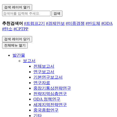
검색 레이어 열기
검색
추천검색어
#트럼프2기
#경제안보
#미중경쟁
#반도체
#ODA
#탄소
#CPTPP
검색 레이어 닫기
전체메뉴 열기
발간물
보고서
전체보고서
연구보고서
기본연구보고서
연구자료
중장기통상전략연구
전략지역심층연구
ODA 정책연구
세계지역전략연구
중국종합연구
기타