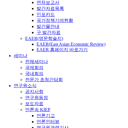
연차보고서
발간자료목록
인포카드
국가정책기여현황
발간물안내
구 발간자료
EAER(영문학술지)
EAER(East Asian Economic Review)
EAER 홈페이지 바로가기
세미나
전체세미나
국제회의
국내회의
전문가 초청간담회
연구원소식
공지사항
연구원동정
보도자료
언론속 KIEP
언론기고
언론인터뷰
연구원관련기사