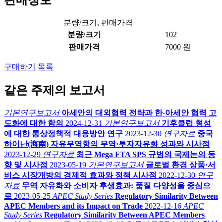
판매정보
분량/크기, 판매가격
분량/크기
102
판매가격
7000 원
구매하기
목록
같은 주제의 보고서
기본연구보고서
아세안의 대외협력 전략과 한-아세안 협력 고
도화에 대한 함의
2024-12-31
기본연구보고서
기후클럽 형성
에 대한 통상정책적 대응방안 연구
2023-12-30
연구자료
중국
하이난(海南) 자유무역항의 무역·투자자유화 성과와 시사점
2023-12-29
연구자료
최근 Mega FTA SPS 규범의 국제논의 동
향 및 시사점
2023-05-19
기본연구보고서
글로벌 환경 상품·서
비스 시장개방의 경제적 효과와 정책 시사점
2022-12-30
연구
자료
무역 자유화와 소비자 후생효과: 품질 다양성을 중심으
로
2023-05-25
APEC Study Series
Regulatory Similarity Between
APEC Members and its Impact on Trade
2022-12-16
APEC
Study Series
Regulatory Similarity Between APEC Members