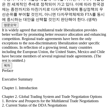
은 전 세계적인 추세로 정착되어 가고 있다. 이에 따라 한국경
제는 종전까지와 마찬가지로 다자무역체제에 통상정책의 우
선순위를 부여할 것인지, 아니면 다자무역체제와 FTA를 동시
에 중시하는 대안을 선택할 것인지 판단해야 한다. (생략)
영문요약
It is widely agreed that multilateral trade liberalization provides
better welfare by promoting better resource allocation and enhancing
competition. Regional trade agreements have been the only
exceptions to the non-discriminatory liberalization under specific
conditions. In reflection of a growing trend, many countries
including the European Union, the United States, Mexico and Chile
have become members of several regional trade agreements. (The
rest is omitted.)
목차
Preface
Executive Summary
Chapter 1. Introduction
Chapter 2. Global Trading System and Trade Negotiation Options
1. Review and Prospects for the Multilateral Trade Negotiations
2. Current Status of the DDA Negotiations