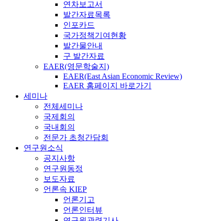
연차보고서
발간자료목록
인포카드
국가정책기여현황
발간물안내
구 발간자료
EAER(영문학술지)
EAER(East Asian Economic Review)
EAER 홈페이지 바로가기
세미나
전체세미나
국제회의
국내회의
전문가 초청간담회
연구원소식
공지사항
연구원동정
보도자료
언론속 KIEP
언론기고
언론인터뷰
연구원관련기사