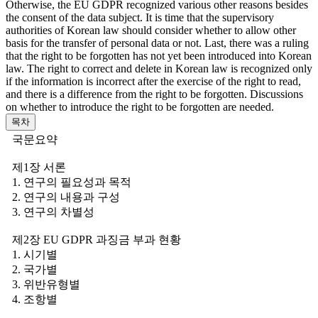
Otherwise, the EU GDPR recognized various other reasons besides
the consent of the data subject. It is time that the supervisory
authorities of Korean law should consider whether to allow other
basis for the transfer of personal data or not. Last, there was a ruling
that the right to be forgotten has not yet been introduced into Korean
law. The right to correct and delete in Korean law is recognized only
if the information is incorrect after the exercise of the right to read,
and there is a difference from the right to be forgotten. Discussions
on whether to introduce the right to be forgotten are needed.
목차
국문요약
제1장 서론
1. 연구의 필요성과 목적
2. 연구의 내용과 구성
3. 연구의 차별성
제2장 EU GDPR 과징금 부과 현황
1. 시기별
2. 국가별
3. 위반유형별
4. 조항별