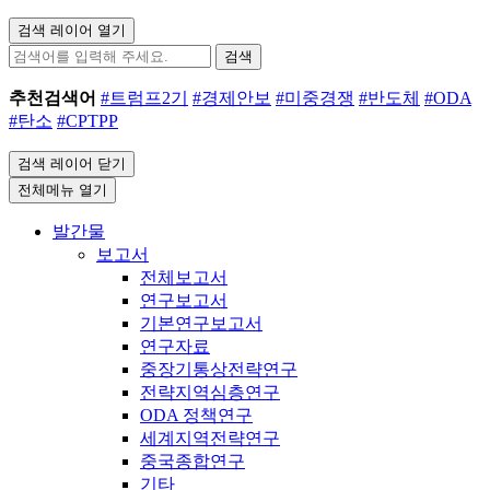
검색 레이어 열기
검색
추천검색어
#트럼프2기
#경제안보
#미중경쟁
#반도체
#ODA
#탄소
#CPTPP
검색 레이어 닫기
전체메뉴 열기
발간물
보고서
전체보고서
연구보고서
기본연구보고서
연구자료
중장기통상전략연구
전략지역심층연구
ODA 정책연구
세계지역전략연구
중국종합연구
기타