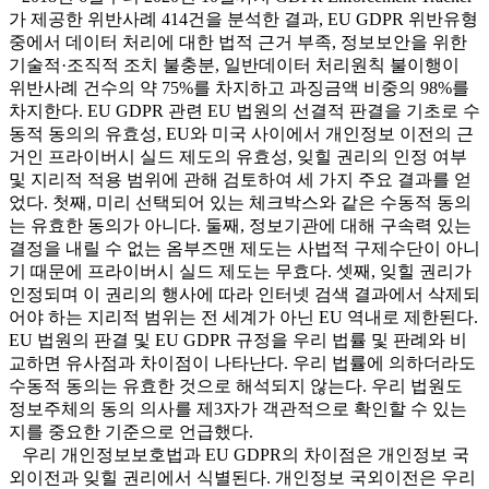
가 제공한 위반사례 414건을 분석한 결과, EU GDPR 위반유형
중에서 데이터 처리에 대한 법적 근거 부족, 정보보안을 위한
기술적·조직적 조치 불충분, 일반데이터 처리원칙 불이행이
위반사례 건수의 약 75%를 차지하고 과징금액 비중의 98%를
차지한다. EU GDPR 관련 EU 법원의 선결적 판결을 기초로 수
동적 동의의 유효성, EU와 미국 사이에서 개인정보 이전의 근
거인 프라이버시 실드 제도의 유효성, 잊힐 권리의 인정 여부
및 지리적 적용 범위에 관해 검토하여 세 가지 주요 결과를 얻
었다. 첫째, 미리 선택되어 있는 체크박스와 같은 수동적 동의
는 유효한 동의가 아니다. 둘째, 정보기관에 대해 구속력 있는
결정을 내릴 수 없는 옴부즈맨 제도는 사법적 구제수단이 아니
기 때문에 프라이버시 실드 제도는 무효다. 셋째, 잊힐 권리가
인정되며 이 권리의 행사에 따라 인터넷 검색 결과에서 삭제되
어야 하는 지리적 범위는 전 세계가 아닌 EU 역내로 제한된다.
EU 법원의 판결 및 EU GDPR 규정을 우리 법률 및 판례와 비
교하면 유사점과 차이점이 나타난다. 우리 법률에 의하더라도
수동적 동의는 유효한 것으로 해석되지 않는다. 우리 법원도
정보주체의 동의 의사를 제3자가 객관적으로 확인할 수 있는
지를 중요한 기준으로 언급했다.
우리 개인정보보호법과 EU GDPR의 차이점은 개인정보 국
외이전과 잊힐 권리에서 식별된다. 개인정보 국외이전은 우리