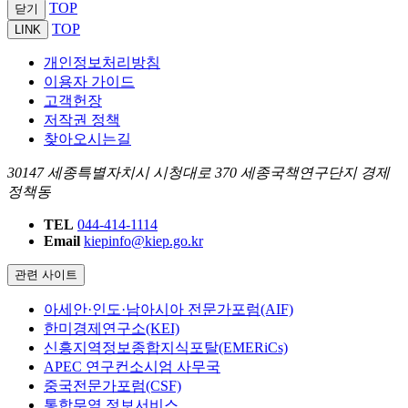
TOP
닫기
TOP
LINK
개인정보처리방침
이용자 가이드
고객헌장
저작권 정책
찾아오시는길
30147 세종특별자치시 시청대로 370 세종국책연구단지 경제
정책동
TEL
044-414-1114
Email
kiepinfo@kiep.go.kr
관련 사이트
아세안·인도·남아시아 전문가포럼(AIF)
한미경제연구소(KEI)
신흥지역정보종합지식포탈(EMERiCs)
APEC 연구컨소시엄 사무국
중국전문가포럼(CSF)
통합무역 정보서비스