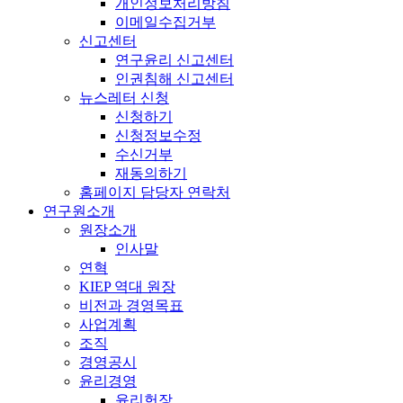
개인정보처리방침
이메일수집거부
신고센터
연구윤리 신고센터
인권침해 신고센터
뉴스레터 신청
신청하기
신청정보수정
수신거부
재동의하기
홈페이지 담당자 연락처
연구원소개
원장소개
인사말
연혁
KIEP 역대 원장
비전과 경영목표
사업계획
조직
경영공시
윤리경영
윤리헌장