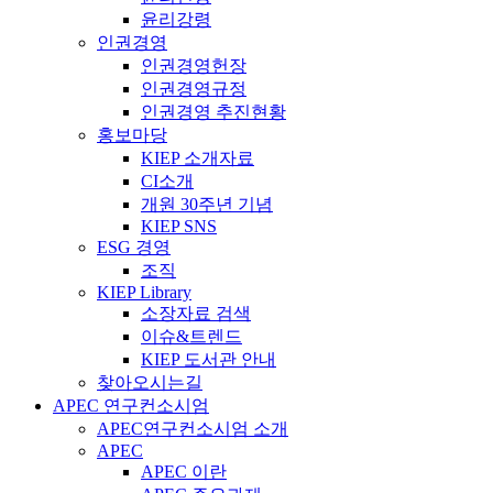
윤리강령
인권경영
인권경영헌장
인권경영규정
인권경영 추진현황
홍보마당
KIEP 소개자료
CI소개
개원 30주년 기념
KIEP SNS
ESG 경영
조직
KIEP Library
소장자료 검색
이슈&트렌드
KIEP 도서관 안내
찾아오시는길
APEC 연구컨소시엄
APEC연구컨소시엄 소개
APEC
APEC 이란