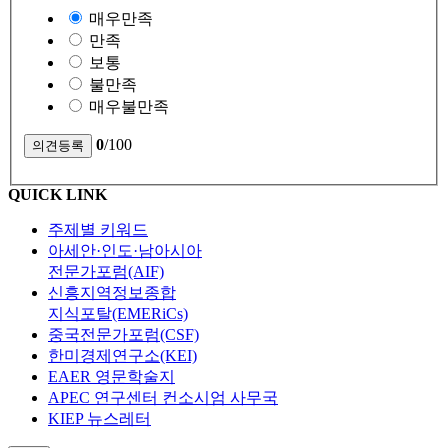
매우만족
만족
보통
불만족
매우불만족
0
/100
QUICK LINK
주제별 키워드
아세안·인도·남아시아
전문가포럼(AIF)
신흥지역정보종합
지식포탈(EMERiCs)
중국전문가포럼(CSF)
한미경제연구소(KEI)
EAER 영문학술지
APEC 연구센터 컨소시엄 사무국
KIEP 뉴스레터