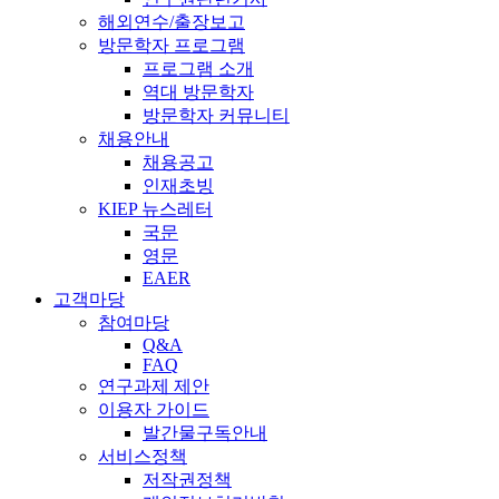
해외연수/출장보고
방문학자 프로그램
프로그램 소개
역대 방문학자
방문학자 커뮤니티
채용안내
채용공고
인재초빙
KIEP 뉴스레터
국문
영문
EAER
고객마당
참여마당
Q&A
FAQ
연구과제 제안
이용자 가이드
발간물구독안내
서비스정책
저작권정책