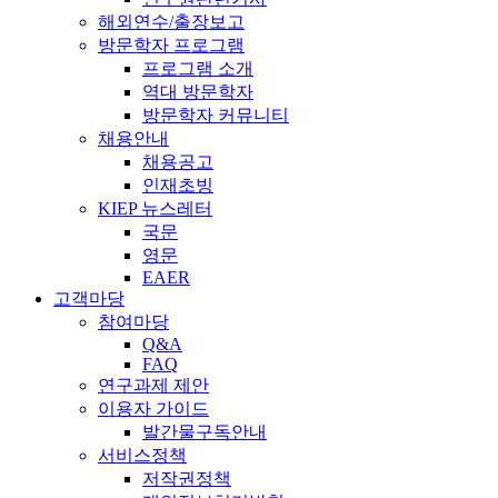
해외연수/출장보고
방문학자 프로그램
프로그램 소개
역대 방문학자
방문학자 커뮤니티
채용안내
채용공고
인재초빙
KIEP 뉴스레터
국문
영문
EAER
고객마당
참여마당
Q&A
FAQ
연구과제 제안
이용자 가이드
발간물구독안내
서비스정책
저작권정책