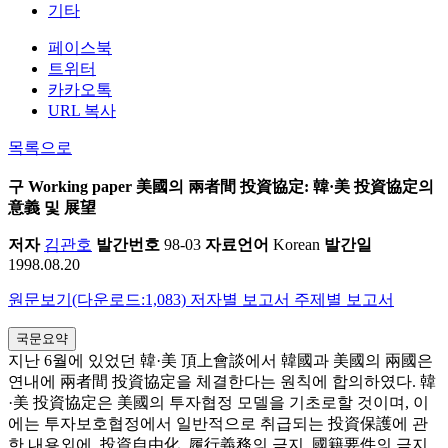
기타
페이스북
트위터
카카오톡
URL 복사
목록으로
구 Working paper
美國의 兩者間 投資協定: 韓·美 投資協定의
意義 및 展望
저자
김관호
발간번호
98-03
자료언어
Korean
발간일
1998.08.20
원문보기(다운로드:1,083)
저자별 보고서
주제별 보고서
국문요약
지난 6월에 있었던 韓·美 頂上會談에서 韓國과 美國의 兩國은
연내에 兩者間 投資協定을 체결한다는 원칙에 합의하였다. 韓
·美 投資協定은 美國의 투자협정 모델을 기초로할 것이며, 이
에는 투자보호협정에서 일반적으로 취급되는 投資保護에 관
한 내용외에, 投資自由化, 履行義務의 금지, 國籍要件의 금지