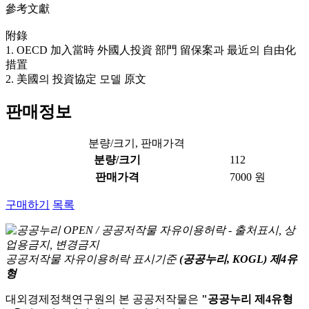
參考文獻
附錄
1. OECD 加入當時 外國人投資 部門 留保案과 最近의 自由化
措置
2. 美國의 投資協定 모델 原文
판매정보
분량/크기, 판매가격
분량/크기
112
판매가격
7000 원
구매하기
목록
공공저작물 자유이용허락 표시기준
(공공누리, KOGL) 제4유
형
대외경제정책연구원의 본 공공저작물은
"공공누리 제4유형