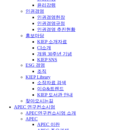
윤리강령
인권경영
인권경영헌장
인권경영규정
인권경영 추진현황
홍보마당
KIEP 소개자료
CI소개
개원 30주년 기념
KIEP SNS
ESG 경영
조직
KIEP Library
소장자료 검색
이슈&트렌드
KIEP 도서관 안내
찾아오시는길
APEC 연구컨소시엄
APEC연구컨소시엄 소개
APEC
APEC 이란