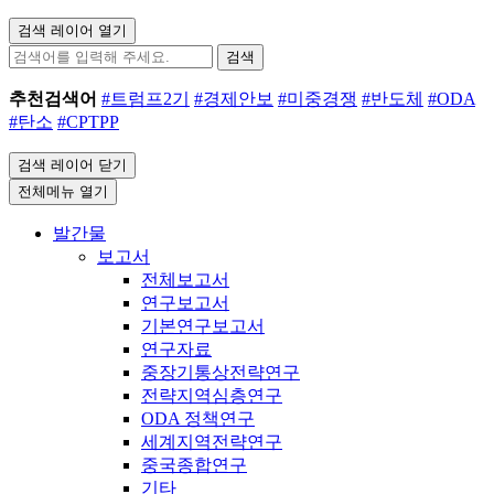
검색 레이어 열기
검색
추천검색어
#트럼프2기
#경제안보
#미중경쟁
#반도체
#ODA
#탄소
#CPTPP
검색 레이어 닫기
전체메뉴 열기
발간물
보고서
전체보고서
연구보고서
기본연구보고서
연구자료
중장기통상전략연구
전략지역심층연구
ODA 정책연구
세계지역전략연구
중국종합연구
기타