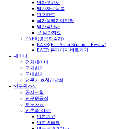
연차보고서
발간자료목록
인포카드
국가정책기여현황
발간물안내
구 발간자료
EAER(영문학술지)
EAER(East Asian Economic Review)
EAER 홈페이지 바로가기
세미나
전체세미나
국제회의
국내회의
전문가 초청간담회
연구원소식
공지사항
연구원동정
보도자료
언론속 KIEP
언론기고
언론인터뷰
연구원관련기사