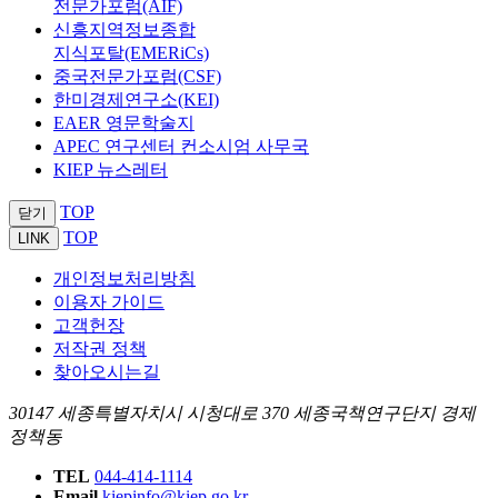
전문가포럼(AIF)
신흥지역정보종합
지식포탈(EMERiCs)
중국전문가포럼(CSF)
한미경제연구소(KEI)
EAER 영문학술지
APEC 연구센터 컨소시엄 사무국
KIEP 뉴스레터
TOP
닫기
TOP
LINK
개인정보처리방침
이용자 가이드
고객헌장
저작권 정책
찾아오시는길
30147 세종특별자치시 시청대로 370 세종국책연구단지 경제
정책동
TEL
044-414-1114
Email
kiepinfo@kiep.go.kr