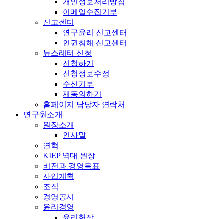
개인정보처리방침
이메일수집거부
신고센터
연구윤리 신고센터
인권침해 신고센터
뉴스레터 신청
신청하기
신청정보수정
수신거부
재동의하기
홈페이지 담당자 연락처
연구원소개
원장소개
인사말
연혁
KIEP 역대 원장
비전과 경영목표
사업계획
조직
경영공시
윤리경영
윤리헌장