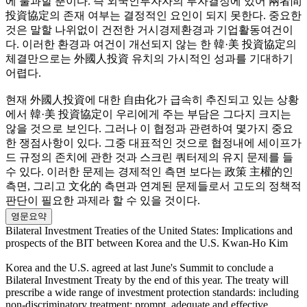
에 불과할 뿐이다. 즉 외국인투자자의 투자결정에 있어 兩者間
投資協定의 존재 여부는 결정적인 요인이 되지 못한다. 중요한
것은 말할 나위없이 건전한 거시경제환경과 기업활동여건이
다. 이러한 환경과 여건이 개선되지 않는 한 韓·美 投資協定의
체결만으로는 外國人投資 유치의 가시적인 성과를 기대하기
어렵다.
현재 外國人投資에 대한 自由化가 급속히 추진되고 있는 상황
에서 韓·美 投資協定이 우리에게 주는 부담은 그다지 크지는
않을 것으로 보인다. 그러나 이 협정과 관련하여 몇가지 중요
한 쟁점사항이 있다. 그중 대표적인 것으로 협정내에 세이프가
드 규정의 존치에 관한 것과 스크린 쿼터제의 유지 문제를 들
수 있다. 이러한 문제는 경제적인 측면 보다는 政策 主權的인
측면, 그리고 文化的 측면과 연계된 문제들로서 고도의 정책적
판단이 필요한 과제라 할 수 있을 것이다.
영문요약
Bilateral Investment Treaties of the United States: Implications and
prospects of the BIT between Korea and the U.S. Kwan-Ho Kim
Korea and the U.S. agreed at last June's Summit to conclude a
Bilateral Investment Treaty by the end of this year. The treaty will
prescribe a wide range of investment protection standards: including
non-discriminatory treatment; prompt, adequate and effective