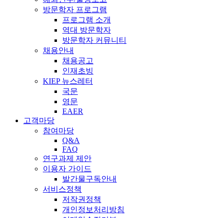
방문학자 프로그램
프로그램 소개
역대 방문학자
방문학자 커뮤니티
채용안내
채용공고
인재초빙
KIEP 뉴스레터
국문
영문
EAER
고객마당
참여마당
Q&A
FAQ
연구과제 제안
이용자 가이드
발간물구독안내
서비스정책
저작권정책
개인정보처리방침