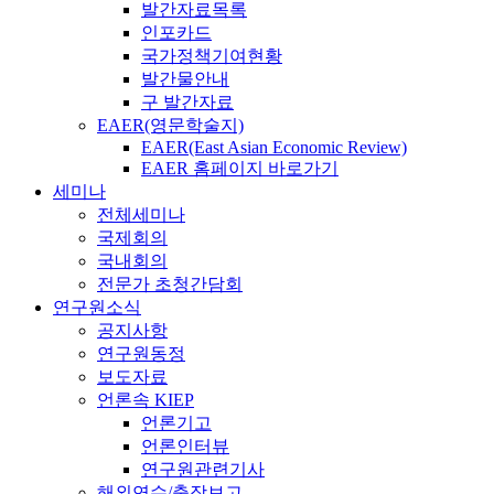
발간자료목록
인포카드
국가정책기여현황
발간물안내
구 발간자료
EAER(영문학술지)
EAER(East Asian Economic Review)
EAER 홈페이지 바로가기
세미나
전체세미나
국제회의
국내회의
전문가 초청간담회
연구원소식
공지사항
연구원동정
보도자료
언론속 KIEP
언론기고
언론인터뷰
연구원관련기사
해외연수/출장보고