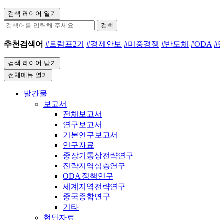
검색 레이어 열기
검색
추천검색어
#트럼프2기
#경제안보
#미중경쟁
#반도체
#ODA
검색 레이어 닫기
전체메뉴 열기
발간물
보고서
전체보고서
연구보고서
기본연구보고서
연구자료
중장기통상전략연구
전략지역심층연구
ODA 정책연구
세계지역전략연구
중국종합연구
기타
현안자료