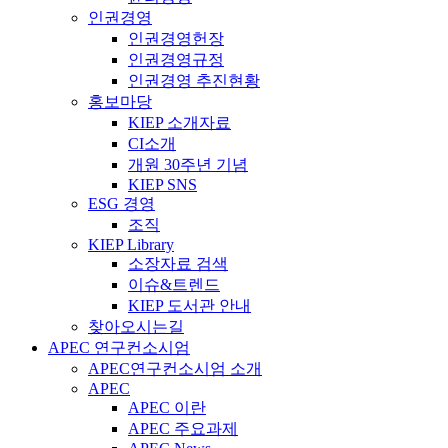
인권경영
인권경영헌장
인권경영규정
인권경영 추진현황
홍보마당
KIEP 소개자료
CI소개
개원 30주년 기념
KIEP SNS
ESG 경영
조직
KIEP Library
소장자료 검색
이슈&트렌드
KIEP 도서관 안내
찾아오시는길
APEC 연구컨소시엄
APEC연구컨소시엄 소개
APEC
APEC 이란
APEC 주요과제