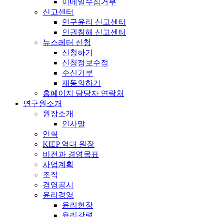
이메일수집거부
신고센터
연구윤리 신고센터
인권침해 신고센터
뉴스레터 신청
신청하기
신청정보수정
수신거부
재동의하기
홈페이지 담당자 연락처
연구원소개
원장소개
인사말
연혁
KIEP 역대 원장
비전과 경영목표
사업계획
조직
경영공시
윤리경영
윤리헌장
윤리강령