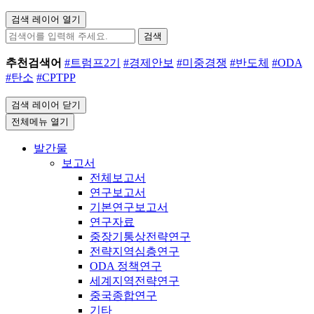
검색 레이어 열기
검색
추천검색어
#트럼프2기
#경제안보
#미중경쟁
#반도체
#ODA
#탄소
#CPTPP
검색 레이어 닫기
전체메뉴 열기
발간물
보고서
전체보고서
연구보고서
기본연구보고서
연구자료
중장기통상전략연구
전략지역심층연구
ODA 정책연구
세계지역전략연구
중국종합연구
기타