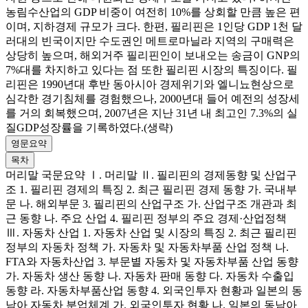
농림수산업의 GDP 비중이 여전히 10%를 상회할 만큼 높은 편
이며, 지하경제 규모가 크다. 한편, 필리핀은 1인당 GDP 1천 달
러대의 빈국이지만 수도권인 메트로마닐라 지역의 구매력은
상당히 높으며, 해외거주 필리핀인이 보내오는 송금이 GNP의
7%대를 차지하고 있다는 점 또한 필리핀 시장의 특징이다. 필
리핀은 1990년대 후반 동아시아 경제위기와 엘니뇨현상으로
심각한 경기침체를 경험했으나, 2000년대 들어 예전의 성장세
를 거의 회복했으며, 2007년은 지난 31년 내 최고인 7.3%의 실
질GDP성장률을 기록하였다.(생략)
영문요약
목차
머리말 국문요약 Ⅰ. 머리말 Ⅱ. 필리핀의 경제동향 및 산업구
조 1. 필리핀 경제의 특징 2. 최근 필리핀 경제 동향 가. 국내부
문 나. 해외부문 3. 필리핀의 산업구조 가. 산업구조 개관과 최
근 동향 나. 주요 산업 4. 필리핀 정부의 주요 경제·산업정책
Ⅲ. 자동차 산업 1. 자동차 산업 및 시장의 특징 2. 최근 필리핀
정부의 자동차 정책 가. 자동차 및 자동차부품 산업 정책 나.
FTA와 자동차산업 3. 부문별 자동차 및 자동차부품 산업 동향
가. 자동차 생산 동향 나. 자동차 판매 동향 다. 자동차 수출입
동향 라. 자동차부품산업 동향 4. 외국인투자 현황과 일본의 동
남아 자동차 분업체계 가. 외국인투자 현황 나. 일본의 동남아