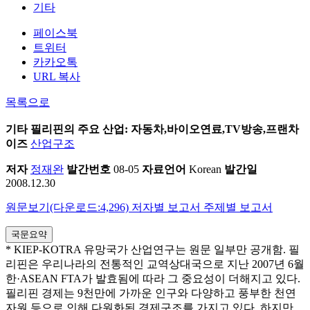
기타
페이스북
트위터
카카오톡
URL 복사
목록으로
기타
필리핀의 주요 산업: 자동차,바이오연료,TV방송,프랜차
이즈
산업구조
저자
정재완
발간번호
08-05
자료언어
Korean
발간일
2008.12.30
원문보기(다운로드:4,296)
저자별 보고서
주제별 보고서
국문요약
* KIEP-KOTRA 유망국가 산업연구는 원문 일부만 공개함. 필
리핀은 우리나라의 전통적인 교역상대국으로 지난 2007년 6월
한·ASEAN FTA가 발효됨에 따라 그 중요성이 더해지고 있다.
필리핀 경제는 9천만에 가까운 인구와 다양하고 풍부한 천연
자원 등으로 인해 다원화된 경제구조를 가지고 있다. 하지만