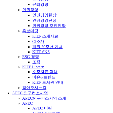
윤리강령
인권경영
인권경영헌장
인권경영규정
인권경영 추진현황
홍보마당
KIEP 소개자료
CI소개
개원 30주년 기념
KIEP SNS
ESG 경영
조직
KIEP Library
소장자료 검색
이슈&트렌드
KIEP 도서관 안내
찾아오시는길
APEC 연구컨소시엄
APEC연구컨소시엄 소개
APEC
APEC 이란