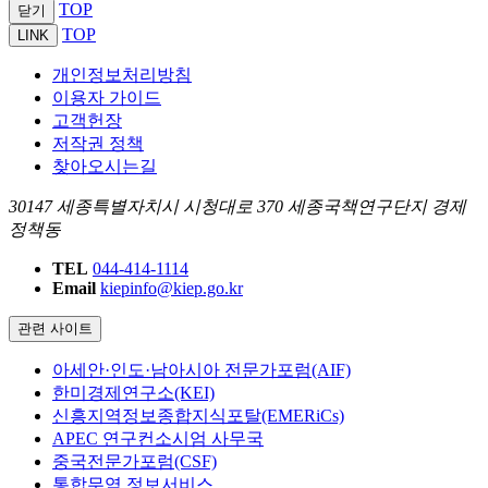
TOP
닫기
TOP
LINK
개인정보처리방침
이용자 가이드
고객헌장
저작권 정책
찾아오시는길
30147 세종특별자치시 시청대로 370 세종국책연구단지 경제
정책동
TEL
044-414-1114
Email
kiepinfo@kiep.go.kr
관련 사이트
아세안·인도·남아시아 전문가포럼(AIF)
한미경제연구소(KEI)
신흥지역정보종합지식포탈(EMERiCs)
APEC 연구컨소시엄 사무국
중국전문가포럼(CSF)
통합무역 정보서비스