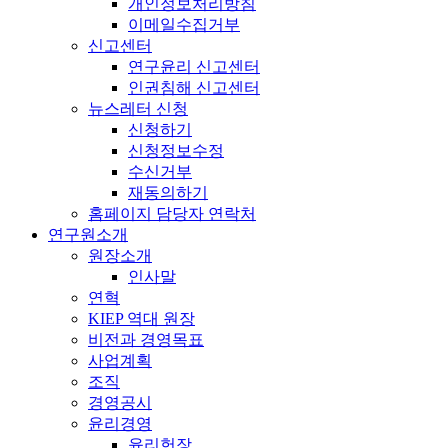
개인정보처리방침
이메일수집거부
신고센터
연구윤리 신고센터
인권침해 신고센터
뉴스레터 신청
신청하기
신청정보수정
수신거부
재동의하기
홈페이지 담당자 연락처
연구원소개
원장소개
인사말
연혁
KIEP 역대 원장
비전과 경영목표
사업계획
조직
경영공시
윤리경영
윤리헌장