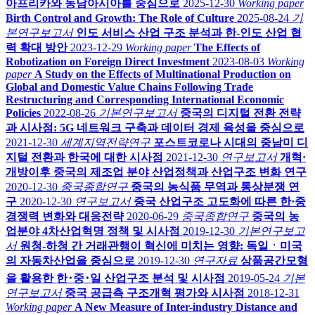
아프리카와 동남아시아를 중심으로
2025-12-30
Working paper
Birth Control and Growth: The Role of Culture
2025-08-24
기
본연구보고서
인도 서비스 산업 구조 분석과 한-인도 산업 협
력 확대 방안
2023-12-29
Working paper
The Effects of
Robotization on Foreign Direct Investment
2023-08-03
Working
paper
A Study on the Effects of Multinational Production on
Global and Domestic Value Chains Following Trade
Restructuring and Corresponding International Economic
Policies
2022-08-26
기본연구보고서
중국의 디지털 전환 전략
과 시사점: 5G 네트워크 구축과 데이터 경제 육성을 중심으로
2021-12-30
세계지역전략연구
포스트코로나 시대의 중남미 디
지털 전환과 한국에 대한 시사점
2021-12-30
연구보고서
개혁·
개방이후 중국의 제조업 분야 산업정책과 산업구조 변화 연구
2020-12-30
중국종합연구
중국의 농식품 무역과 통상분쟁 연
구
2020-12-30
연구보고서
중국 산업구조 고도화에 따른 한·중
경쟁력 변화와 대응전략
2020-06-29
중국종합연구
중국의 농
업분야 4차산업혁명 정책 및 시사점
2019-12-30
기본연구보고
서
원청-하청 간 거래관행이 혁신에 미치는 영향: 독일ㆍ미국
의 자동차산업을 중심으로
2019-12-30
연구자료
상품공간모형
을 활용한 한･중･일 산업구조 분석 및 시사점
2019-05-24
기본
연구보고서
중국 공급측 구조개혁 평가와 시사점
2018-12-31
Working paper
A New Measure of Inter-industry Distance and