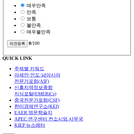
매우만족
만족
보통
불만족
매우불만족
0
/100
QUICK LINK
주제별 키워드
아세안·인도·남아시아
전문가포럼(AIF)
신흥지역정보종합
지식포탈(EMERiCs)
중국전문가포럼(CSF)
한미경제연구소(KEI)
EAER 영문학술지
APEC 연구센터 컨소시엄 사무국
KIEP 뉴스레터