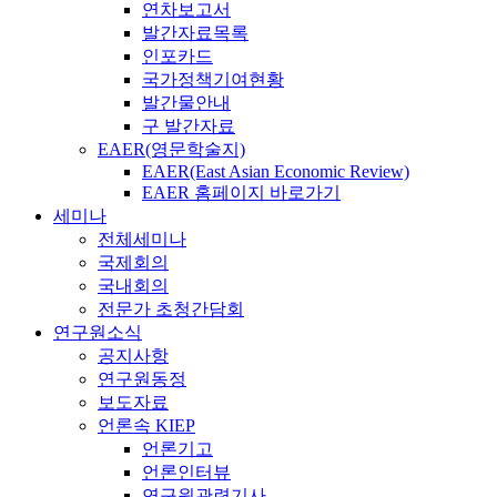
연차보고서
발간자료목록
인포카드
국가정책기여현황
발간물안내
구 발간자료
EAER(영문학술지)
EAER(East Asian Economic Review)
EAER 홈페이지 바로가기
세미나
전체세미나
국제회의
국내회의
전문가 초청간담회
연구원소식
공지사항
연구원동정
보도자료
언론속 KIEP
언론기고
언론인터뷰
연구원관련기사