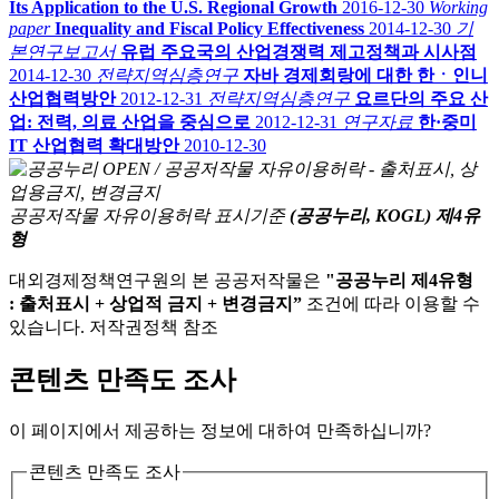
Its Application to the U.S. Regional Growth
2016-12-30
Working
paper
Inequality and Fiscal Policy Effectiveness
2014-12-30
기
본연구보고서
유럽 주요국의 산업경쟁력 제고정책과 시사점
2014-12-30
전략지역심층연구
자바 경제회랑에 대한 한ㆍ인니
산업협력방안
2012-12-31
전략지역심층연구
요르단의 주요 산
업: 전력, 의료 산업을 중심으로
2012-12-31
연구자료
한·중미
IT 산업협력 확대방안
2010-12-30
공공저작물 자유이용허락 표시기준
(공공누리, KOGL) 제4유
형
대외경제정책연구원의 본 공공저작물은
"공공누리 제4유형
: 출처표시 + 상업적 금지 + 변경금지”
조건에 따라 이용할 수
있습니다. 저작권정책 참조
콘텐츠 만족도 조사
이 페이지에서 제공하는 정보에 대하여 만족하십니까?
콘텐츠 만족도 조사