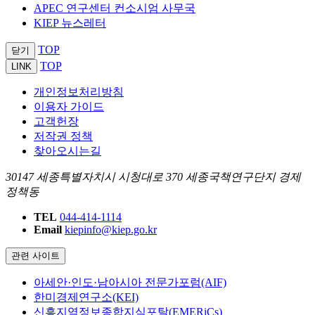
APEC 연구센터 컨소시엄 사무국
KIEP 뉴스레터
TOP
닫기
TOP
LINK
개인정보처리방침
이용자 가이드
고객헌장
저작권 정책
찾아오시는길
30147 세종특별자치시 시청대로 370 세종국책연구단지 경제
정책동
TEL
044-414-1114
Email
kiepinfo@kiep.go.kr
관련 사이트
아세안·인도·남아시아 전문가포럼(AIF)
한미경제연구소(KEI)
신흥지역정보종합지식포탈(EMERiCs)