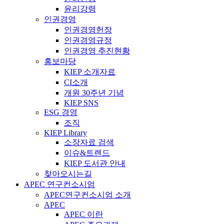
윤리강령
인권경영
인권경영헌장
인권경영규정
인권경영 추진현황
홍보마당
KIEP 소개자료
CI소개
개원 30주년 기념
KIEP SNS
ESG 경영
조직
KIEP Library
소장자료 검색
이슈&트렌드
KIEP 도서관 안내
찾아오시는길
APEC 연구컨소시엄
APEC연구컨소시엄 소개
APEC
APEC 이란