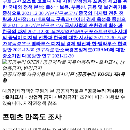
구보고서
포스트 코로나 시대 사회 안정성과 포용성 제고를 위
한 국내외 정책 분석: 출산ㆍ보육, 부동산, 금융 및 보건위기를
중심으로
2021-12-30
기본연구보고서
중국의 디지털 전환 전
략과 시사점: 5G 네트워크 구축과 데이터 경제 육성을 중심으
로
2021-12-30
기본연구보고서
국제사회의 순환경제 확산과
한국의 과제
2021-12-30
세계지역전략연구
포스트코로나 시대
의 중남미 디지털 전환과 한국에 대한 시사점
2021-12-30
전략
지역심층연구
벨라루스 디지털 경제 발전과 한·벨라루스 협력
방안
2021-12-30
연구자료
탄소국경조정제도(CBAM)에 대한
중소기업 대응방안 연구
2021-12-30
공공저작물 자유이용허락 표시기준
(공공누리, KOGL) 제4유
형
대외경제정책연구원의 본 공공저작물은
"공공누리 제4유형
: 출처표시 + 상업적 금지 + 변경금지”
조건에 따라 이용할 수
있습니다. 저작권정책 참조
콘텐츠 만족도 조사