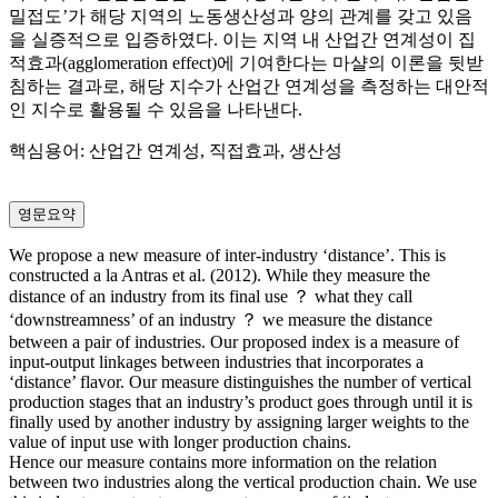
밀접도’가 해당 지역의 노동생산성과 양의 관계를 갖고 있음
을 실증적으로 입증하였다. 이는 지역 내 산업간 연계성이 집
적효과(agglomeration effect)에 기여한다는 마샬의 이론을 뒷받
침하는 결과로, 해당 지수가 산업간 연계성을 측정하는 대안적
인 지수로 활용될 수 있음을 나타낸다.
핵심용어: 산업간 연계성, 직접효과, 생산성
영문요약
We propose a new measure of inter-industry ‘distance’. This is
constructed a la Antras et al. (2012). While they measure the
distance of an industry from its final use ？ what they call
‘downstreamness’ of an industry ？ we measure the distance
between a pair of industries. Our proposed index is a measure of
input-output linkages between industries that incorporates a
‘distance’ flavor. Our measure distinguishes the number of vertical
production stages that an industry’s product goes through until it is
finally used by another industry by assigning larger weights to the
value of input use with longer production chains.
Hence our measure contains more information on the relation
between two industries along the vertical production chain. We use