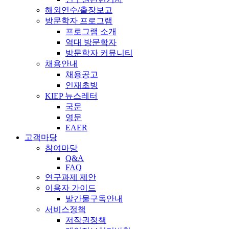
해외연수/출장보고
방문학자 프로그램
프로그램 소개
역대 방문학자
방문학자 커뮤니티
채용안내
채용공고
인재초빙
KIEP 뉴스레터
국문
영문
EAER
고객마당
참여마당
Q&A
FAQ
연구과제 제안
이용자 가이드
발간물구독안내
서비스정책
저작권정책