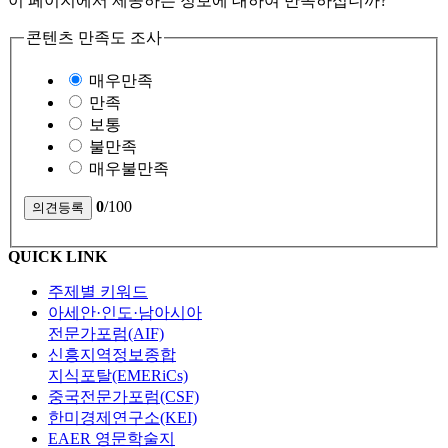
이 페이지에서 제공하는 정보에 대하여 만족하십니까?
콘텐츠 만족도 조사
매우만족
만족
보통
불만족
매우불만족
0
/100
QUICK LINK
주제별 키워드
아세안·인도·남아시아
전문가포럼(AIF)
신흥지역정보종합
지식포탈(EMERiCs)
중국전문가포럼(CSF)
한미경제연구소(KEI)
EAER 영문학술지