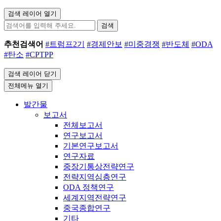
검색 레이어 열기
검색
추천검색어
#트럼프2기
#경제안보
#미중경쟁
#반도체
#ODA
#탄소
#CPTPP
검색 레이어 닫기
전체메뉴 열기
발간물
보고서
전체보고서
연구보고서
기본연구보고서
연구자료
중장기통상전략연구
전략지역심층연구
ODA 정책연구
세계지역전략연구
중국종합연구
기타