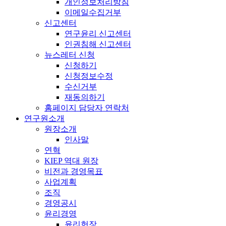
개인정보처리방침
이메일수집거부
신고센터
연구윤리 신고센터
인권침해 신고센터
뉴스레터 신청
신청하기
신청정보수정
수신거부
재동의하기
홈페이지 담당자 연락처
연구원소개
원장소개
인사말
연혁
KIEP 역대 원장
비전과 경영목표
사업계획
조직
경영공시
윤리경영
윤리헌장