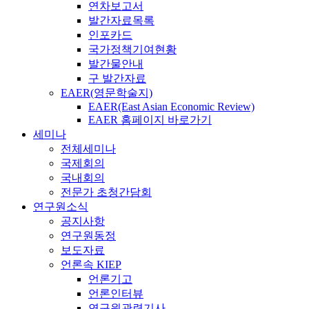
연차보고서
발간자료목록
인포카드
국가정책기여현황
발간물안내
구 발간자료
EAER(영문학술지)
EAER(East Asian Economic Review)
EAER 홈페이지 바로가기
세미나
전체세미나
국제회의
국내회의
전문가 초청간담회
연구원소식
공지사항
연구원동정
보도자료
언론속 KIEP
언론기고
언론인터뷰
연구원관련기사