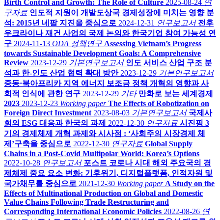
Birth Control and Growth: The Role of Culture
2025-08-24
연
구자료
인도적 지원이 개발도상국 경제성장에 미치는 영향 분
석: 2015년 네팔 지진을 중심으로
2024-12-31
연구보고서
전후
우크라이나 재건 사업의 국제 논의와 한국기업 참여 가능성 연
구
2024-11-13
ODA 정책연구
Assessing Vietnam’s Progress
towards Sustainable Development Goals: A Comprehensive
Review
2023-12-29
기본연구보고서
인도 서비스 산업 구조 분
석과 한-인도 산업 협력 확대 방안
2023-12-29
기본연구보고서
중동·북아프리카 지역 에너지 보조금 정책 개혁의 영향과 사
회적 인식에 관한 연구
2023-12-29
기타
만화로 보는 세계경제
2023
2023-12-23
Working paper
The Effects of Robotization on
Foreign Direct Investment
2023-08-03
기본연구보고서
국제사
회의 ESG 대응과 한국의 과제
2022-12-30
연구자료
시진핑 3
기의 경제체제 개혁 과제와 시사점 : ‘사회주의 시장경제 체
제’구축을 중심으로
2022-12-30
연구자료
Global Supply
Chains in a Post-Covid Multipolar World: Korea’s Options
2022-10-28
연구보고서
포스트 코로나 시대 해외 주요국의 경
제체제 중요 요소 변화: 기후위기, 디지털플랫폼, 인적자원 및
국가채무를 중심으로
2021-12-30
Working paper
A Study on the
Effects of Multinational Production on Global and Domestic
Value Chains Following Trade Restructuring and
Corresponding International Economic Policies
2022-08-26
연