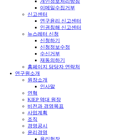
개인정보처리방침
이메일수집거부
신고센터
연구윤리 신고센터
인권침해 신고센터
뉴스레터 신청
신청하기
신청정보수정
수신거부
재동의하기
홈페이지 담당자 연락처
연구원소개
원장소개
인사말
연혁
KIEP 역대 원장
비전과 경영목표
사업계획
조직
경영공시
윤리경영
윤리헌장