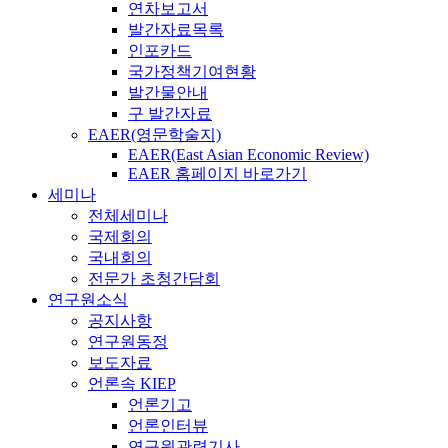
연차보고서
발간자료목록
인포카드
국가정책기여현황
발간물안내
구 발간자료
EAER(영문학술지)
EAER(East Asian Economic Review)
EAER 홈페이지 바로가기
세미나
전체세미나
국제회의
국내회의
전문가 초청간담회
연구원소식
공지사항
연구원동정
보도자료
언론속 KIEP
언론기고
언론인터뷰
연구원관련기사