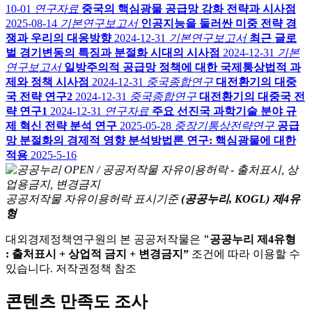
10-01
연구자료
중국의 핵심광물 공급망 강화 전략과 시사점
2025-08-14
기본연구보고서
인공지능을 둘러싼 미중 전략 경
쟁과 우리의 대응방향
2024-12-31
기본연구보고서
최근 글로
벌 경기변동의 특징과 분절화 시대의 시사점
2024-12-31
기본
연구보고서
일방주의적 공급망 정책에 대한 국제통상법적 과
제와 정책 시사점
2024-12-31
중국종합연구
대전환기의 대중
국 전략 연구2
2024-12-31
중국종합연구
대전환기의 대중국 전
략 연구1
2024-12-31
연구자료
주요 선진국 과학기술 분야 규
제 혁신 전략 분석 연구
2025-05-28
중장기통상전략연구
공급
망 분절화의 경제적 영향 분석방법론 연구: 핵심광물에 대한
적용
2025-5-16
공공저작물 자유이용허락 표시기준
(공공누리, KOGL) 제4유
형
대외경제정책연구원의 본 공공저작물은
"공공누리 제4유형
: 출처표시 + 상업적 금지 + 변경금지”
조건에 따라 이용할 수
있습니다. 저작권정책 참조
콘텐츠 만족도 조사