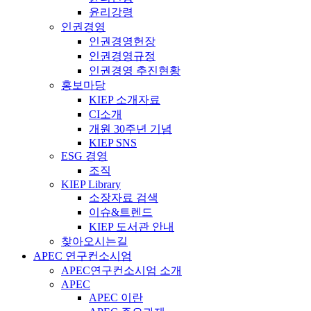
윤리강령
인권경영
인권경영헌장
인권경영규정
인권경영 추진현황
홍보마당
KIEP 소개자료
CI소개
개원 30주년 기념
KIEP SNS
ESG 경영
조직
KIEP Library
소장자료 검색
이슈&트렌드
KIEP 도서관 안내
찾아오시는길
APEC 연구컨소시엄
APEC연구컨소시엄 소개
APEC
APEC 이란