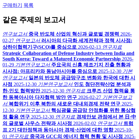
구매하기
목록
같은 주제의 보고서
연구보고서
중국 반도체 산업의 혁신과 글로벌 경쟁력
2026-
02-27
연구보고서
러시아의 다극화 세계전략과 정책 시사점:
상하이협력기구(SCO)를 중심으로
2026-02-13
연구자료
Strategic Collaboration of Defense Industry between India and
South Korea: Toward a Matured Economic Partnership
2026-
01-29
기본연구보고서
주요국의 신흥 제조기지 진출 현황과
시사점: 아프리카와 동남아시아를 중심으로
2025-12-30
기본
연구보고서
일본의 반도체 공급망구조 변화와 한국에 대한 시
사점
2025-12-30
기본연구보고서
인도 첨단전략산업 분석과
한-인도 협력방안
2025-12-30
연구자료
크루즈 산업 협력을 통
한 동북아시아 다자협력 방안 연구
2026-02-27
기본연구보고
서
복합위기 이후 북한의 새로운 대내외경제 전략 연구
2025-
12-30
기본연구보고서
핵심광물 공급망 안정화를 위한 통상협
정 활용 연구
2025-12-30
연구자료
경제안보 관점에서 본 日·中
의 글로벌 사우스 전략과 시사점
2026-02-02
연구보고서
트럼
프 2기 대만정책과 동아시아 경제·산업에 대한 영향
2025-10-
01
연구자료
중국과 GCC의 에너지 협력 현황 및 시사점
2025-