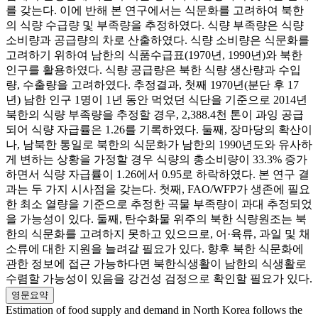
를 갖는다. 이에 반해 본 연구에서는 식문화를 고려하여 북한
의 식량 수급량 및 부족량을 추정하였다. 식량 부족량은 식량
소비량과 공급량의 차로 산출하였다. 식량 소비량은 식문화를
고려하기 위하여 남한의 식품수급표(1970년, 1990년)와 북한
인구를 활용하였다. 식량 공급량은 북한 식량 생산량과 수입
량, 수출량을 고려하였다. 추정결과, 첫째 1970년(분단 후 17
년) 남한 인구 1명이 1년 동안 먹었던 식단을 기준으로 2014년
북한의 식량 부족량을 추정할 경우, 2,388.4천 톤이 과잉 공급
되어 식량 자급률은 1.26를 기록하였다. 둘째, 장마당의 확산이
나, 남북한 통일로 북한의 식문화가 남한의 1990년도와 유사하
게 변하는 상황을 가정할 경우 식량의 총소비량이 33.3% 증가
하면서 식량 자급률이 1.26에서 0.95로 하락하였다. 본 연구 결
과는 두 가지 시사점을 갖는다. 첫째, FAO/WFP가 생존에 필요
한 최소 열량을 기준으로 추정한 곡물 부족량이 과대 추정되었
을 가능성이 있다. 둘째, 탄수화물 위주의 북한 식량원조는 북
한의 식문화를 고려하지 못하고 있으므로, 어·육류, 과일 및 채
소류에 대한 지원을 늘려갈 필요가 있다. 향후 북한 식문화에
관한 정보에 접근 가능하다면 북한식생활이 남한의 식생활로
수렴할 가능성이 있음을 강건성 검정으로 확인할 필요가 있다.
영문요약
Estimation of food supply and demand in North Korea follows the