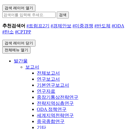
검색 레이어 열기
검색
추천검색어
#트럼프2기
#경제안보
#미중경쟁
#반도체
#ODA
#탄소
#CPTPP
검색 레이어 닫기
전체메뉴 열기
발간물
보고서
전체보고서
연구보고서
기본연구보고서
연구자료
중장기통상전략연구
전략지역심층연구
ODA 정책연구
세계지역전략연구
중국종합연구
기타