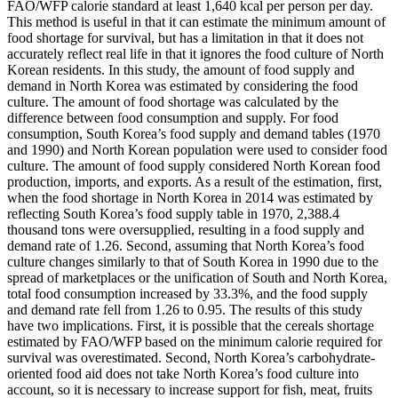
FAO/WFP calorie standard at least 1,640 kcal per person per day.
This method is useful in that it can estimate the minimum amount of
food shortage for survival, but has a limitation in that it does not
accurately reflect real life in that it ignores the food culture of North
Korean residents. In this study, the amount of food supply and
demand in North Korea was estimated by considering the food
culture. The amount of food shortage was calculated by the
difference between food consumption and supply. For food
consumption, South Korea’s food supply and demand tables (1970
and 1990) and North Korean population were used to consider food
culture. The amount of food supply considered North Korean food
production, imports, and exports. As a result of the estimation, first,
when the food shortage in North Korea in 2014 was estimated by
reflecting South Korea’s food supply table in 1970, 2,388.4
thousand tons were oversupplied, resulting in a food supply and
demand rate of 1.26. Second, assuming that North Korea’s food
culture changes similarly to that of South Korea in 1990 due to the
spread of marketplaces or the unification of South and North Korea,
total food consumption increased by 33.3%, and the food supply
and demand rate fell from 1.26 to 0.95. The results of this study
have two implications. First, it is possible that the cereals shortage
estimated by FAO/WFP based on the minimum calorie required for
survival was overestimated. Second, North Korea’s carbohydrate-
oriented food aid does not take North Korea’s food culture into
account, so it is necessary to increase support for fish, meat, fruits