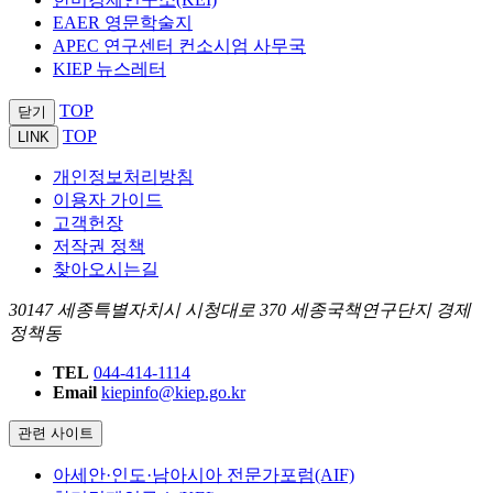
EAER 영문학술지
APEC 연구센터 컨소시엄 사무국
KIEP 뉴스레터
TOP
닫기
TOP
LINK
개인정보처리방침
이용자 가이드
고객헌장
저작권 정책
찾아오시는길
30147 세종특별자치시 시청대로 370 세종국책연구단지 경제
정책동
TEL
044-414-1114
Email
kiepinfo@kiep.go.kr
관련 사이트
아세안·인도·남아시아 전문가포럼(AIF)