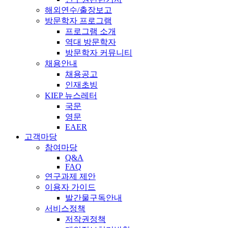
해외연수/출장보고
방문학자 프로그램
프로그램 소개
역대 방문학자
방문학자 커뮤니티
채용안내
채용공고
인재초빙
KIEP 뉴스레터
국문
영문
EAER
고객마당
참여마당
Q&A
FAQ
연구과제 제안
이용자 가이드
발간물구독안내
서비스정책
저작권정책