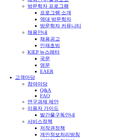
방문학자 프로그램
프로그램 소개
역대 방문학자
방문학자 커뮤니티
채용안내
채용공고
인재초빙
KIEP 뉴스레터
국문
영문
EAER
고객마당
참여마당
Q&A
FAQ
연구과제 제안
이용자 가이드
발간물구독안내
서비스정책
저작권정책
개인정보처리방침