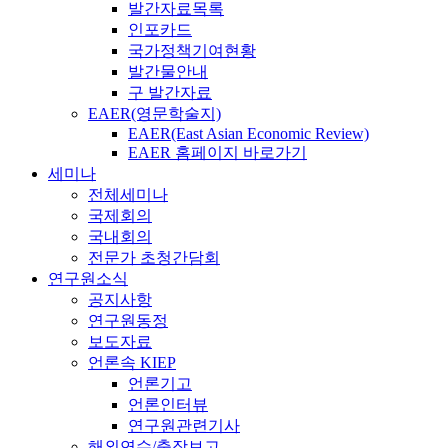
발간자료목록
인포카드
국가정책기여현황
발간물안내
구 발간자료
EAER(영문학술지)
EAER(East Asian Economic Review)
EAER 홈페이지 바로가기
세미나
전체세미나
국제회의
국내회의
전문가 초청간담회
연구원소식
공지사항
연구원동정
보도자료
언론속 KIEP
언론기고
언론인터뷰
연구원관련기사
해외연수/출장보고