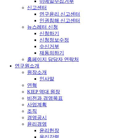
이메일수집거부
신고센터
연구윤리 신고센터
인권침해 신고센터
뉴스레터 신청
신청하기
신청정보수정
수신거부
재동의하기
홈페이지 담당자 연락처
연구원소개
원장소개
인사말
연혁
KIEP 역대 원장
비전과 경영목표
사업계획
조직
경영공시
윤리경영
윤리헌장
윤리강령