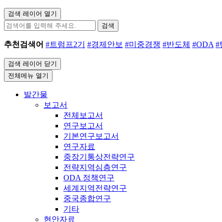
검색 레이어 열기
검색
추천검색어
#트럼프2기
#경제안보
#미중경쟁
#반도체
#ODA
검색 레이어 닫기
전체메뉴 열기
발간물
보고서
전체보고서
연구보고서
기본연구보고서
연구자료
중장기통상전략연구
전략지역심층연구
ODA 정책연구
세계지역전략연구
중국종합연구
기타
현안자료