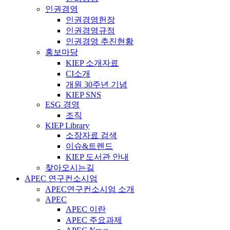
인권경영
인권경영헌장
인권경영규정
인권경영 추진현황
홍보마당
KIEP 소개자료
CI소개
개원 30주년 기념
KIEP SNS
ESG 경영
조직
KIEP Library
소장자료 검색
이슈&트렌드
KIEP 도서관 안내
찾아오시는길
APEC 연구컨소시엄
APEC연구컨소시엄 소개
APEC
APEC 이란
APEC 주요과제