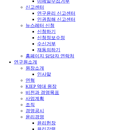
이메일수집거부
신고센터
연구윤리 신고센터
인권침해 신고센터
뉴스레터 신청
신청하기
신청정보수정
수신거부
재동의하기
홈페이지 담당자 연락처
연구원소개
원장소개
인사말
연혁
KIEP 역대 원장
비전과 경영목표
사업계획
조직
경영공시
윤리경영
윤리헌장
윤리강령