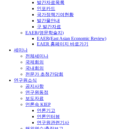
발간자료목록
인포카드
국가정책기여현황
발간물안내
구 발간자료
EAER(영문학술지)
EAER(East Asian Economic Review)
EAER 홈페이지 바로가기
세미나
전체세미나
국제회의
국내회의
전문가 초청간담회
연구원소식
공지사항
연구원동정
보도자료
언론속 KIEP
언론기고
언론인터뷰
연구원관련기사
해외연수/출장보고