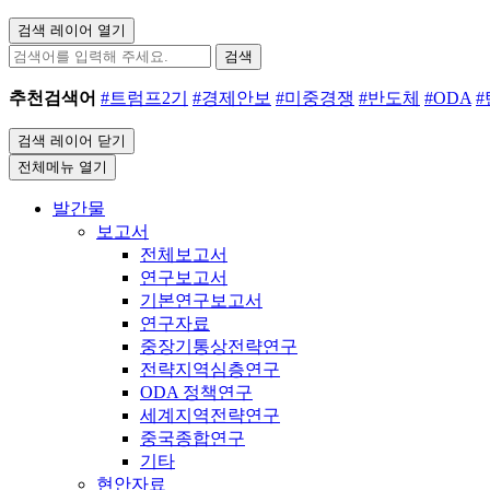
검색 레이어 열기
검색
추천검색어
#트럼프2기
#경제안보
#미중경쟁
#반도체
#ODA
검색 레이어 닫기
전체메뉴 열기
발간물
보고서
전체보고서
연구보고서
기본연구보고서
연구자료
중장기통상전략연구
전략지역심층연구
ODA 정책연구
세계지역전략연구
중국종합연구
기타
현안자료