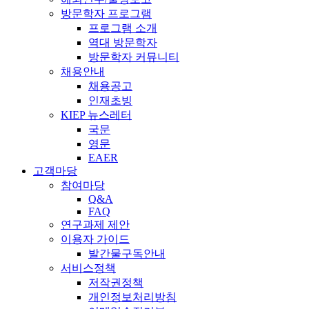
방문학자 프로그램
프로그램 소개
역대 방문학자
방문학자 커뮤니티
채용안내
채용공고
인재초빙
KIEP 뉴스레터
국문
영문
EAER
고객마당
참여마당
Q&A
FAQ
연구과제 제안
이용자 가이드
발간물구독안내
서비스정책
저작권정책
개인정보처리방침