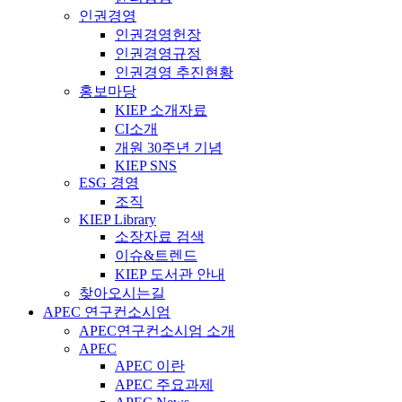
인권경영
인권경영헌장
인권경영규정
인권경영 추진현황
홍보마당
KIEP 소개자료
CI소개
개원 30주년 기념
KIEP SNS
ESG 경영
조직
KIEP Library
소장자료 검색
이슈&트렌드
KIEP 도서관 안내
찾아오시는길
APEC 연구컨소시엄
APEC연구컨소시엄 소개
APEC
APEC 이란
APEC 주요과제