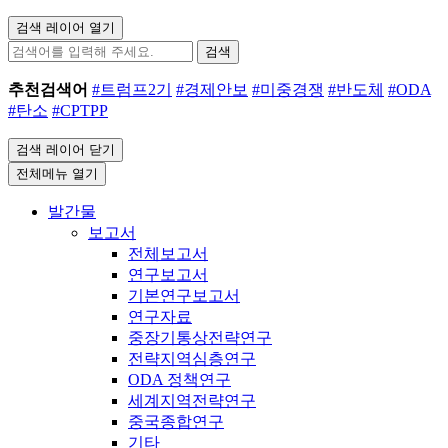
검색 레이어 열기
검색
추천검색어
#트럼프2기
#경제안보
#미중경쟁
#반도체
#ODA
#탄소
#CPTPP
검색 레이어 닫기
전체메뉴 열기
발간물
보고서
전체보고서
연구보고서
기본연구보고서
연구자료
중장기통상전략연구
전략지역심층연구
ODA 정책연구
세계지역전략연구
중국종합연구
기타