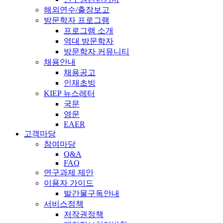
해외연수/출장보고
방문학자 프로그램
프로그램 소개
역대 방문학자
방문학자 커뮤니티
채용안내
채용공고
인재초빙
KIEP 뉴스레터
국문
영문
EAER
고객마당
참여마당
Q&A
FAQ
연구과제 제안
이용자 가이드
발간물구독안내
서비스정책
저작권정책