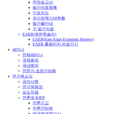
연차보고서
발간자료목록
인포카드
국가정책기여현황
발간물안내
구 발간자료
EAER(영문학술지)
EAER(East Asian Economic Review)
EAER 홈페이지 바로가기
세미나
전체세미나
국제회의
국내회의
전문가 초청간담회
연구원소식
공지사항
연구원동정
보도자료
언론속 KIEP
언론기고
언론인터뷰
연구원관련기사