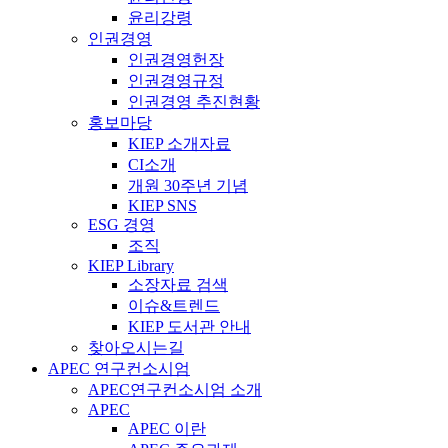
윤리강령
인권경영
인권경영헌장
인권경영규정
인권경영 추진현황
홍보마당
KIEP 소개자료
CI소개
개원 30주년 기념
KIEP SNS
ESG 경영
조직
KIEP Library
소장자료 검색
이슈&트렌드
KIEP 도서관 안내
찾아오시는길
APEC 연구컨소시엄
APEC연구컨소시엄 소개
APEC
APEC 이란