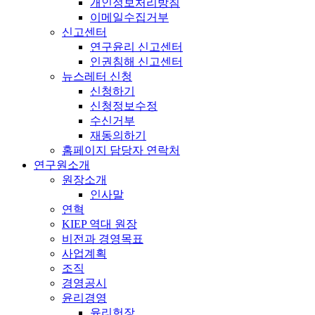
개인정보처리방침
이메일수집거부
신고센터
연구윤리 신고센터
인권침해 신고센터
뉴스레터 신청
신청하기
신청정보수정
수신거부
재동의하기
홈페이지 담당자 연락처
연구원소개
원장소개
인사말
연혁
KIEP 역대 원장
비전과 경영목표
사업계획
조직
경영공시
윤리경영
윤리헌장