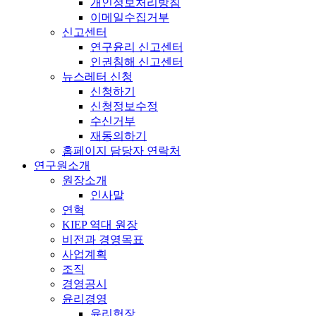
개인정보처리방침
이메일수집거부
신고센터
연구윤리 신고센터
인권침해 신고센터
뉴스레터 신청
신청하기
신청정보수정
수신거부
재동의하기
홈페이지 담당자 연락처
연구원소개
원장소개
인사말
연혁
KIEP 역대 원장
비전과 경영목표
사업계획
조직
경영공시
윤리경영
윤리헌장