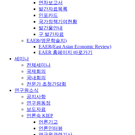
연차보고서
발간자료목록
인포카드
국가정책기여현황
발간물안내
구 발간자료
EAER(영문학술지)
EAER(East Asian Economic Review)
EAER 홈페이지 바로가기
세미나
전체세미나
국제회의
국내회의
전문가 초청간담회
연구원소식
공지사항
연구원동정
보도자료
언론속 KIEP
언론기고
언론인터뷰
연구원관련기사