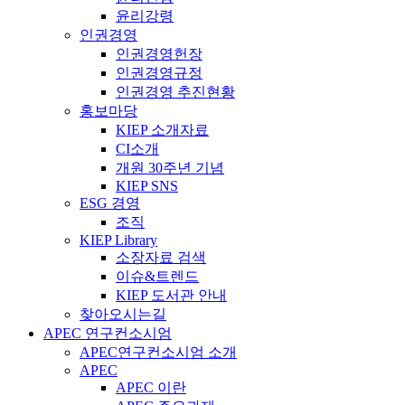
윤리강령
인권경영
인권경영헌장
인권경영규정
인권경영 추진현황
홍보마당
KIEP 소개자료
CI소개
개원 30주년 기념
KIEP SNS
ESG 경영
조직
KIEP Library
소장자료 검색
이슈&트렌드
KIEP 도서관 안내
찾아오시는길
APEC 연구컨소시엄
APEC연구컨소시엄 소개
APEC
APEC 이란