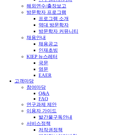
해외연수/출장보고
방문학자 프로그램
프로그램 소개
역대 방문학자
방문학자 커뮤니티
채용안내
채용공고
인재초빙
KIEP 뉴스레터
국문
영문
EAER
고객마당
참여마당
Q&A
FAQ
연구과제 제안
이용자 가이드
발간물구독안내
서비스정책
저작권정책