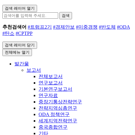
검색 레이어 열기
검색
추천검색어
#트럼프2기
#경제안보
#미중경쟁
#반도체
#ODA
#탄소
#CPTPP
검색 레이어 닫기
전체메뉴 열기
발간물
보고서
전체보고서
연구보고서
기본연구보고서
연구자료
중장기통상전략연구
전략지역심층연구
ODA 정책연구
세계지역전략연구
중국종합연구
기타