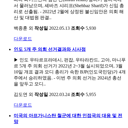
서 물러났으며, 셰바즈 샤리프(Shehbaz Sharif)가 신임 총
리로 선출됨. - 2022년 2월에 상정된 불신임안은 의회 해
산 및 대법원 판결..
백종훈 외
작성일
2022.05.13
조회수
5,930
다운로드
인도 5개 주 의회 선거결과와 시사점
▶ 인도 우타르프라데시, 펀잡, 우타라칸드, 고아, 마니푸
르 5개 주 의회 선거가 2022년 2~3월 실시되었으며, 3월
10일 개표 결과 모디 총리가 속한 BJP(인도국민당)가 4개
주에서 승리하였음. - 이번 주 의회 선거는 2024년 총선
을 앞두고 모디..
김도연 외
작성일
2022.03.24
조회수
5,955
다운로드
미국의 아프가니스탄 철군에 대한 인접국의 대응 및 전
망