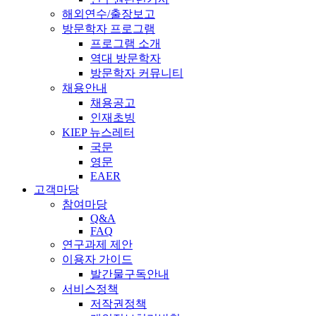
해외연수/출장보고
방문학자 프로그램
프로그램 소개
역대 방문학자
방문학자 커뮤니티
채용안내
채용공고
인재초빙
KIEP 뉴스레터
국문
영문
EAER
고객마당
참여마당
Q&A
FAQ
연구과제 제안
이용자 가이드
발간물구독안내
서비스정책
저작권정책