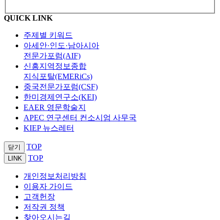
QUICK LINK
주제별 키워드
아세안·인도·남아시아
전문가포럼(AIF)
신흥지역정보종합
지식포탈(EMERiCs)
중국전문가포럼(CSF)
한미경제연구소(KEI)
EAER 영문학술지
APEC 연구센터 컨소시엄 사무국
KIEP 뉴스레터
TOP
닫기
TOP
LINK
개인정보처리방침
이용자 가이드
고객헌장
저작권 정책
찾아오시는길