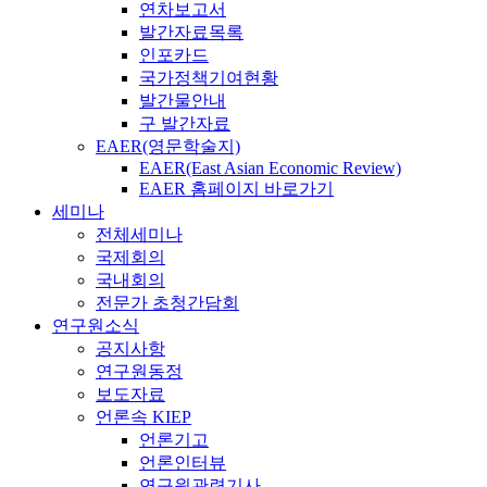
연차보고서
발간자료목록
인포카드
국가정책기여현황
발간물안내
구 발간자료
EAER(영문학술지)
EAER(East Asian Economic Review)
EAER 홈페이지 바로가기
세미나
전체세미나
국제회의
국내회의
전문가 초청간담회
연구원소식
공지사항
연구원동정
보도자료
언론속 KIEP
언론기고
언론인터뷰
연구원관련기사