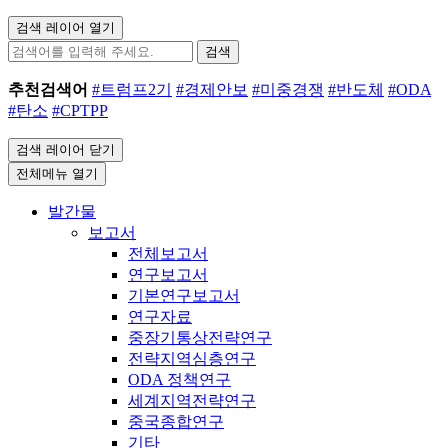
검색 레이어 열기
검색
추천검색어
#트럼프2기
#경제안보
#미중경쟁
#반도체
#ODA
#탄소
#CPTPP
검색 레이어 닫기
전체메뉴 열기
발간물
보고서
전체보고서
연구보고서
기본연구보고서
연구자료
중장기통상전략연구
전략지역심층연구
ODA 정책연구
세계지역전략연구
중국종합연구
기타