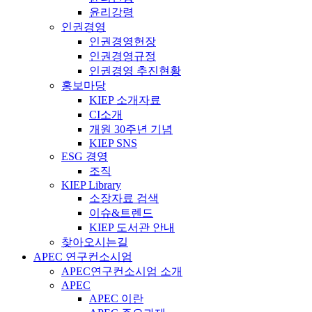
윤리강령
인권경영
인권경영헌장
인권경영규정
인권경영 추진현황
홍보마당
KIEP 소개자료
CI소개
개원 30주년 기념
KIEP SNS
ESG 경영
조직
KIEP Library
소장자료 검색
이슈&트렌드
KIEP 도서관 안내
찾아오시는길
APEC 연구컨소시엄
APEC연구컨소시엄 소개
APEC
APEC 이란