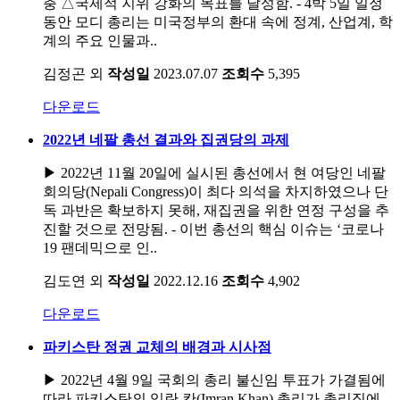
충 △국제적 지위 강화의 목표를 달성함. - 4박 5일 일정
동안 모디 총리는 미국정부의 환대 속에 정계, 산업계, 학
계의 주요 인물과..
김정곤 외
작성일
2023.07.07
조회수
5,395
다운로드
2022년 네팔 총선 결과와 집권당의 과제
▶ 2022년 11월 20일에 실시된 총선에서 현 여당인 네팔
회의당(Nepali Congress)이 최다 의석을 차지하였으나 단
독 과반은 확보하지 못해, 재집권을 위한 연정 구성을 추
진할 것으로 전망됨. - 이번 총선의 핵심 이슈는 ‘코로나
19 팬데믹으로 인..
김도연 외
작성일
2022.12.16
조회수
4,902
다운로드
파키스탄 정권 교체의 배경과 시사점
▶ 2022년 4월 9일 국회의 총리 불신임 투표가 가결됨에
따라 파키스탄의 임란 칸(Imran Khan) 총리가 총리직에