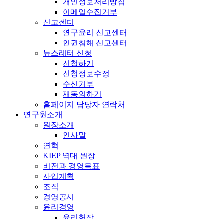
개인정보처리방침
이메일수집거부
신고센터
연구윤리 신고센터
인권침해 신고센터
뉴스레터 신청
신청하기
신청정보수정
수신거부
재동의하기
홈페이지 담당자 연락처
연구원소개
원장소개
인사말
연혁
KIEP 역대 원장
비전과 경영목표
사업계획
조직
경영공시
윤리경영
윤리헌장