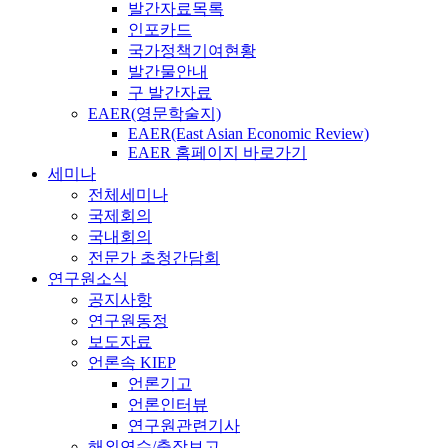
발간자료목록
인포카드
국가정책기여현황
발간물안내
구 발간자료
EAER(영문학술지)
EAER(East Asian Economic Review)
EAER 홈페이지 바로가기
세미나
전체세미나
국제회의
국내회의
전문가 초청간담회
연구원소식
공지사항
연구원동정
보도자료
언론속 KIEP
언론기고
언론인터뷰
연구원관련기사
해외연수/출장보고