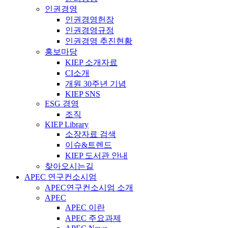
인권경영
인권경영헌장
인권경영규정
인권경영 추진현황
홍보마당
KIEP 소개자료
CI소개
개원 30주년 기념
KIEP SNS
ESG 경영
조직
KIEP Library
소장자료 검색
이슈&트렌드
KIEP 도서관 안내
찾아오시는길
APEC 연구컨소시엄
APEC연구컨소시엄 소개
APEC
APEC 이란
APEC 주요과제