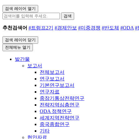
검색 레이어 열기
검색
추천검색어
#트럼프2기
#경제안보
#미중경쟁
#반도체
#ODA
검색 레이어 닫기
전체메뉴 열기
발간물
보고서
전체보고서
연구보고서
기본연구보고서
연구자료
중장기통상전략연구
전략지역심층연구
ODA 정책연구
세계지역전략연구
중국종합연구
기타
현안자료