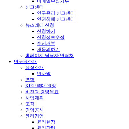
이메일수집거부
신고센터
연구윤리 신고센터
인권침해 신고센터
뉴스레터 신청
신청하기
신청정보수정
수신거부
재동의하기
홈페이지 담당자 연락처
연구원소개
원장소개
인사말
연혁
KIEP 역대 원장
비전과 경영목표
사업계획
조직
경영공시
윤리경영
윤리헌장
윤리강령