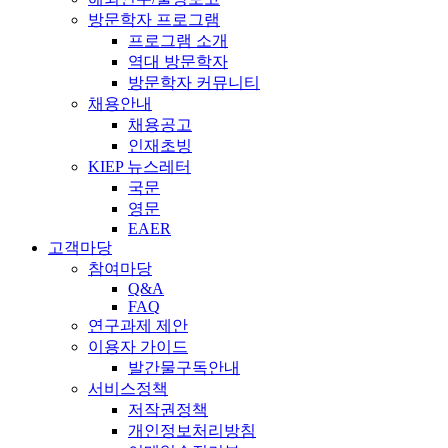
방문학자 프로그램
프로그램 소개
역대 방문학자
방문학자 커뮤니티
채용안내
채용공고
인재초빙
KIEP 뉴스레터
국문
영문
EAER
고객마당
참여마당
Q&A
FAQ
연구과제 제안
이용자 가이드
발간물구독안내
서비스정책
저작권정책
개인정보처리방침