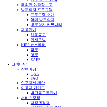
해외연수/출장보고
방문학자 프로그램
프로그램 소개
역대 방문학자
방문학자 커뮤니티
채용안내
채용공고
인재초빙
KIEP 뉴스레터
국문
영문
EAER
고객마당
참여마당
Q&A
FAQ
연구과제 제안
이용자 가이드
발간물구독안내
서비스정책
저작권정책