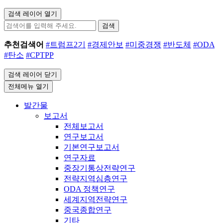
검색 레이어 열기
검색
추천검색어
#트럼프2기
#경제안보
#미중경쟁
#반도체
#ODA
#탄소
#CPTPP
검색 레이어 닫기
전체메뉴 열기
발간물
보고서
전체보고서
연구보고서
기본연구보고서
연구자료
중장기통상전략연구
전략지역심층연구
ODA 정책연구
세계지역전략연구
중국종합연구
기타