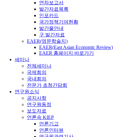
연차보고서
발간자료목록
인포카드
국가정책기여현황
발간물안내
구 발간자료
EAER(영문학술지)
EAER(East Asian Economic Review)
EAER 홈페이지 바로가기
세미나
전체세미나
국제회의
국내회의
전문가 초청간담회
연구원소식
공지사항
연구원동정
보도자료
언론속 KIEP
언론기고
언론인터뷰
연구원관련기사