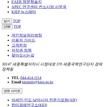
EAER 영문학술지
APEC 연구센터 컨소시엄 사무국
KIEP 뉴스레터
TOP
닫기
TOP
LINK
개인정보처리방침
이용자 가이드
고객헌장
저작권 정책
찾아오시는길
30147 세종특별자치시 시청대로 370 세종국책연구단지 경제
정책동
TEL
044-414-1114
Email
kiepinfo@kiep.go.kr
관련 사이트
아세안·인도·남아시아 전문가포럼(AIF)
한미경제연구소(KEI)