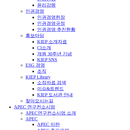
윤리강령
인권경영
인권경영헌장
인권경영규정
인권경영 추진현황
홍보마당
KIEP 소개자료
CI소개
개원 30주년 기념
KIEP SNS
ESG 경영
조직
KIEP Library
소장자료 검색
이슈&트렌드
KIEP 도서관 안내
찾아오시는길
APEC 연구컨소시엄
APEC연구컨소시엄 소개
APEC
APEC 이란