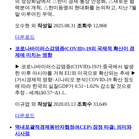
의 정상회담에서 △한미 경제·통상 안정화, △새로운 협
력분야 개척, △한미동맹의 현대화를 논의하고, 지난 7월
말 이루어진 무역..
오수현 외
작성일
2025.08.31
조회수
12,868
다운로드
코로나바이러스감염증(COVID)-19의 국제적 확산이 경
제에 미치는 영향
▶ 코로나바이러스감염증(COVID)-19가 중국에서 발생
한 이후 아시아를 거쳐 EU와 미국으로 확산되는 추세 ▶
[거시경제적 영향: 시나리오 분석] COVID-19 확산 정도
에 따라 한국의 실질GDP가 0.51~1.02% 감소할 것으로
추정 - 세계(∆0.57~∆1.1..
이규엽 외
작성일
2020.03.13
조회수
33,649
다운로드
역내포괄적경제동반자협정(RCEP) 잠정 타결: 의미와
시사점