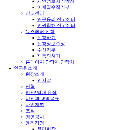
개인정보처리방침
이메일수집거부
신고센터
연구윤리 신고센터
인권침해 신고센터
뉴스레터 신청
신청하기
신청정보수정
수신거부
재동의하기
홈페이지 담당자 연락처
연구원소개
원장소개
인사말
연혁
KIEP 역대 원장
비전과 경영목표
사업계획
조직
경영공시
윤리경영
윤리헌장