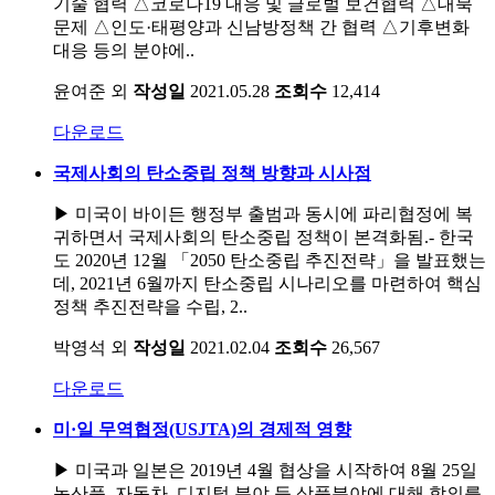
기술 협력 △코로나19 대응 및 글로벌 보건협력 △대북
문제 △인도·태평양과 신남방정책 간 협력 △기후변화
대응 등의 분야에..
윤여준 외
작성일
2021.05.28
조회수
12,414
다운로드
국제사회의 탄소중립 정책 방향과 시사점
▶ 미국이 바이든 행정부 출범과 동시에 파리협정에 복
귀하면서 국제사회의 탄소중립 정책이 본격화됨.- 한국
도 2020년 12월 「2050 탄소중립 추진전략」을 발표했는
데, 2021년 6월까지 탄소중립 시나리오를 마련하여 핵심
정책 추진전략을 수립, 2..
박영석 외
작성일
2021.02.04
조회수
26,567
다운로드
미·일 무역협정(USJTA)의 경제적 영향
▶ 미국과 일본은 2019년 4월 협상을 시작하여 8월 25일
농산품, 자동차, 디지털 분야 등 상품분야에 대해 합의를