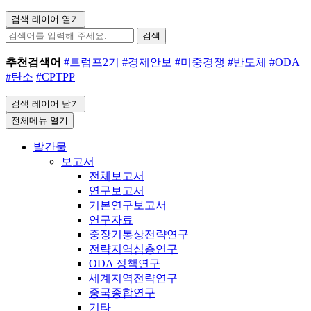
검색 레이어 열기
검색
추천검색어
#트럼프2기
#경제안보
#미중경쟁
#반도체
#ODA
#탄소
#CPTPP
검색 레이어 닫기
전체메뉴 열기
발간물
보고서
전체보고서
연구보고서
기본연구보고서
연구자료
중장기통상전략연구
전략지역심층연구
ODA 정책연구
세계지역전략연구
중국종합연구
기타