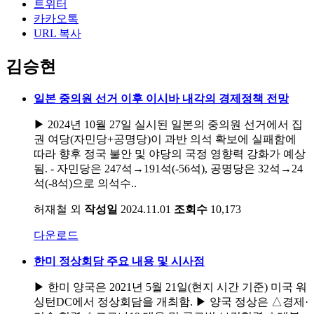
트위터
카카오톡
URL 복사
김승현
일본 중의원 선거 이후 이시바 내각의 경제정책 전망
▶ 2024년 10월 27일 실시된 일본의 중의원 선거에서 집
권 여당(자민당+공명당)이 과반 의석 확보에 실패함에
따라 향후 정국 불안 및 야당의 국정 영향력 강화가 예상
됨. - 자민당은 247석→191석(-56석), 공명당은 32석→24
석(-8석)으로 의석수..
허재철 외
작성일
2024.11.01
조회수
10,173
다운로드
한미 정상회담 주요 내용 및 시사점
▶ 한미 양국은 2021년 5월 21일(현지 시간 기준) 미국 워
싱턴DC에서 정상회담을 개최함. ▶ 양국 정상은 △경제·