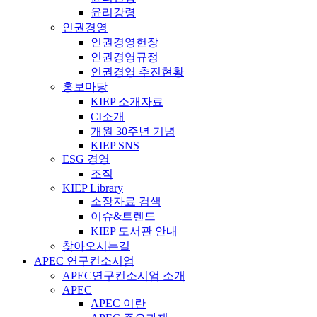
윤리강령
인권경영
인권경영헌장
인권경영규정
인권경영 추진현황
홍보마당
KIEP 소개자료
CI소개
개원 30주년 기념
KIEP SNS
ESG 경영
조직
KIEP Library
소장자료 검색
이슈&트렌드
KIEP 도서관 안내
찾아오시는길
APEC 연구컨소시엄
APEC연구컨소시엄 소개
APEC
APEC 이란