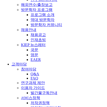
해외연수/출장보고
방문학자 프로그램
프로그램 소개
역대 방문학자
방문학자 커뮤니티
채용안내
채용공고
인재초빙
KIEP 뉴스레터
국문
영문
EAER
고객마당
참여마당
Q&A
FAQ
연구과제 제안
이용자 가이드
발간물구독안내
서비스정책
저작권정책