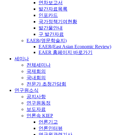
연차보고서
발간자료목록
인포카드
국가정책기여현황
발간물안내
구 발간자료
EAER(영문학술지)
EAER(East Asian Economic Review)
EAER 홈페이지 바로가기
세미나
전체세미나
국제회의
국내회의
전문가 초청간담회
연구원소식
공지사항
연구원동정
보도자료
언론속 KIEP
언론기고
언론인터뷰
연구원관련기사