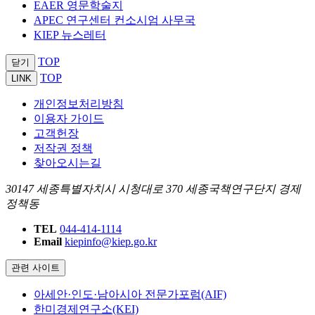
EAER 영문학술지
APEC 연구센터 컨소시엄 사무국
KIEP 뉴스레터
TOP
닫기
TOP
LINK
개인정보처리방침
이용자 가이드
고객헌장
저작권 정책
찾아오시는길
30147 세종특별자치시 시청대로 370 세종국책연구단지 경제
정책동
TEL
044-414-1114
Email
kiepinfo@kiep.go.kr
관련 사이트
아세안·인도·남아시아 전문가포럼(AIF)
한미경제연구소(KEI)