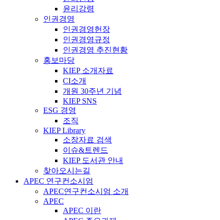
윤리강령
인권경영
인권경영헌장
인권경영규정
인권경영 추진현황
홍보마당
KIEP 소개자료
CI소개
개원 30주년 기념
KIEP SNS
ESG 경영
조직
KIEP Library
소장자료 검색
이슈&트렌드
KIEP 도서관 안내
찾아오시는길
APEC 연구컨소시엄
APEC연구컨소시엄 소개
APEC
APEC 이란