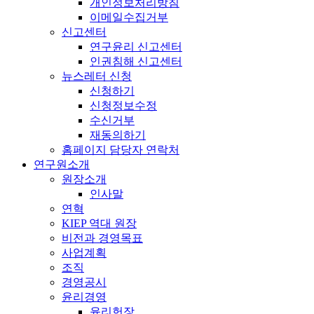
개인정보처리방침
이메일수집거부
신고센터
연구윤리 신고센터
인권침해 신고센터
뉴스레터 신청
신청하기
신청정보수정
수신거부
재동의하기
홈페이지 담당자 연락처
연구원소개
원장소개
인사말
연혁
KIEP 역대 원장
비전과 경영목표
사업계획
조직
경영공시
윤리경영
윤리헌장