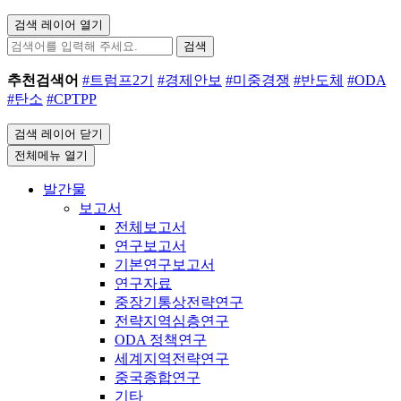
검색 레이어 열기
검색
추천검색어
#트럼프2기
#경제안보
#미중경쟁
#반도체
#ODA
#탄소
#CPTPP
검색 레이어 닫기
전체메뉴 열기
발간물
보고서
전체보고서
연구보고서
기본연구보고서
연구자료
중장기통상전략연구
전략지역심층연구
ODA 정책연구
세계지역전략연구
중국종합연구
기타