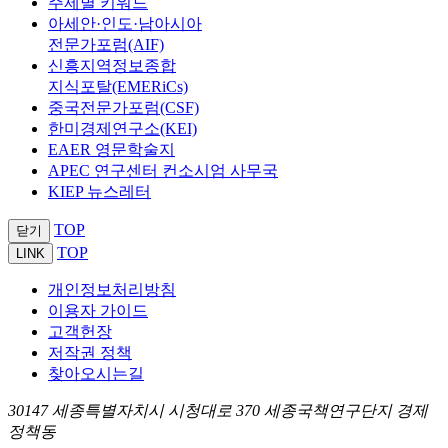
주제별 키워드
아세안·인도·남아시아
전문가포럼(AIF)
신흥지역정보종합
지식포탈(EMERiCs)
중국전문가포럼(CSF)
한미경제연구소(KEI)
EAER 영문학술지
APEC 연구센터 컨소시엄 사무국
KIEP 뉴스레터
TOP
닫기
TOP
LINK
개인정보처리방침
이용자 가이드
고객헌장
저작권 정책
찾아오시는길
30147 세종특별자치시 시청대로 370 세종국책연구단지 경제
정책동