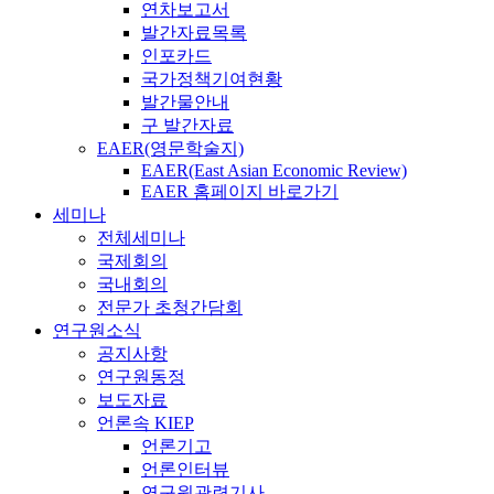
연차보고서
발간자료목록
인포카드
국가정책기여현황
발간물안내
구 발간자료
EAER(영문학술지)
EAER(East Asian Economic Review)
EAER 홈페이지 바로가기
세미나
전체세미나
국제회의
국내회의
전문가 초청간담회
연구원소식
공지사항
연구원동정
보도자료
언론속 KIEP
언론기고
언론인터뷰
연구원관련기사