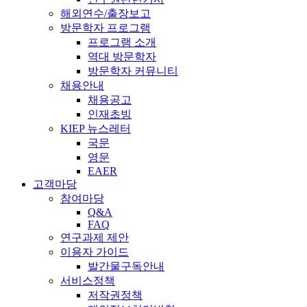
해외연수/출장보고
방문학자 프로그램
프로그램 소개
역대 방문학자
방문학자 커뮤니티
채용안내
채용공고
인재초빙
KIEP 뉴스레터
국문
영문
EAER
고객마당
참여마당
Q&A
FAQ
연구과제 제안
이용자 가이드
발간물구독안내
서비스정책
저작권정책