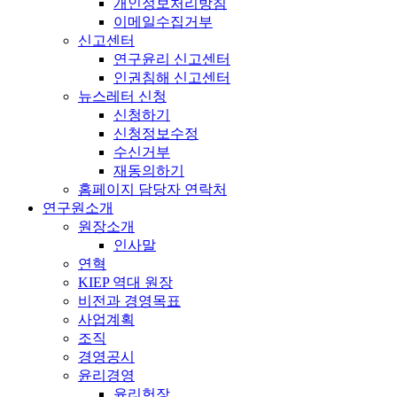
개인정보처리방침
이메일수집거부
신고센터
연구윤리 신고센터
인권침해 신고센터
뉴스레터 신청
신청하기
신청정보수정
수신거부
재동의하기
홈페이지 담당자 연락처
연구원소개
원장소개
인사말
연혁
KIEP 역대 원장
비전과 경영목표
사업계획
조직
경영공시
윤리경영
윤리헌장