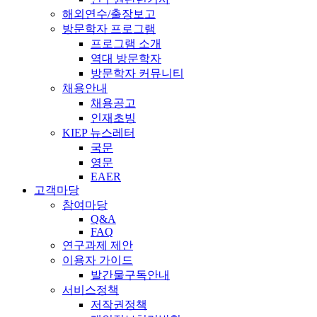
해외연수/출장보고
방문학자 프로그램
프로그램 소개
역대 방문학자
방문학자 커뮤니티
채용안내
채용공고
인재초빙
KIEP 뉴스레터
국문
영문
EAER
고객마당
참여마당
Q&A
FAQ
연구과제 제안
이용자 가이드
발간물구독안내
서비스정책
저작권정책