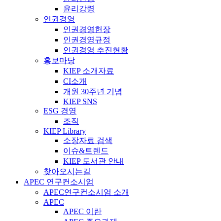
윤리강령
인권경영
인권경영헌장
인권경영규정
인권경영 추진현황
홍보마당
KIEP 소개자료
CI소개
개원 30주년 기념
KIEP SNS
ESG 경영
조직
KIEP Library
소장자료 검색
이슈&트렌드
KIEP 도서관 안내
찾아오시는길
APEC 연구컨소시엄
APEC연구컨소시엄 소개
APEC
APEC 이란