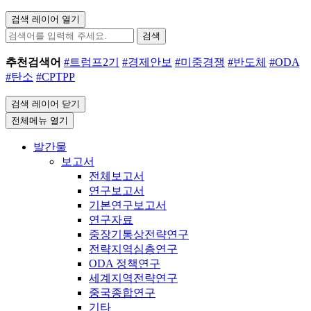
검색 레이어 열기
검색
추천검색어
#트럼프2기
#경제안보
#미중경쟁
#반도체
#ODA
#탄소
#CPTPP
검색 레이어 닫기
전체메뉴 열기
발간물
보고서
전체보고서
연구보고서
기본연구보고서
연구자료
중장기통상전략연구
전략지역심층연구
ODA 정책연구
세계지역전략연구
중국종합연구
기타