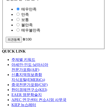
매우만족
만족
보통
불만족
매우불만족
0
/100
QUICK LINK
주제별 키워드
아세안·인도·남아시아
전문가포럼(AIF)
신흥지역정보종합
지식포탈(EMERiCs)
중국전문가포럼(CSF)
한미경제연구소(KEI)
EAER 영문학술지
APEC 연구센터 컨소시엄 사무국
KIEP 뉴스레터