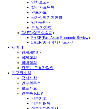
연차보고서
발간자료목록
인포카드
국가정책기여현황
발간물안내
구 발간자료
EAER(영문학술지)
EAER(East Asian Economic Review)
EAER 홈페이지 바로가기
세미나
전체세미나
국제회의
국내회의
전문가 초청간담회
연구원소식
공지사항
연구원동정
보도자료
언론속 KIEP
언론기고
언론인터뷰
연구원관련기사