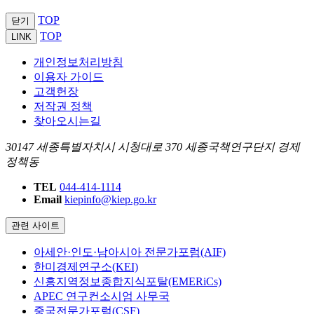
TOP
닫기
TOP
LINK
개인정보처리방침
이용자 가이드
고객헌장
저작권 정책
찾아오시는길
30147 세종특별자치시 시청대로 370 세종국책연구단지 경제
정책동
TEL
044-414-1114
Email
kiepinfo@kiep.go.kr
관련 사이트
아세안·인도·남아시아 전문가포럼(AIF)
한미경제연구소(KEI)
신흥지역정보종합지식포탈(EMERiCs)
APEC 연구컨소시엄 사무국
중국전문가포럼(CSF)