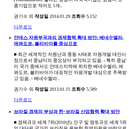
종기업으로 적어도 1개..
권기수 외
작성일
2014.01.29
조회수
5,152
다운로드
안데스 자원부국과의 경제협력 확대 방안: 베네수엘라,
에콰도르, 볼리비아를 중심으로
■ 최근 세계적인 자원난과 중동 사태로 자원개발 대안시
장으로서 중남미의 중요성이 부각되고 있음. - 특히 중남
미 국가 중에서도 안데스지역에 위치한 베네수엘라, 에
콰도르, 볼리비아가 대표적인 자원개발 대상으로 주목받
고 있음. ◦ 베네수엘라..
권기수 외
작성일
2013.01.15
조회수
5,589
다운로드
브라질 경제의 부상과 한･브라질 산업협력 확대 방안
■ 경제규모 세계 7위(2010년), 인구 및 영토규모 세계 5위
의 대단위 국가인 브라질은 풍부한 천연자원을 바탕으로