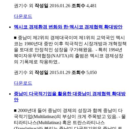
권기수 외
작성일
2016.01.26
조회수
4,481
다운로드
멕시코 경제환경 변화와 한·멕시코 경제협력 확대방안
■ 중남미 제2위의 경제대국이며 제1위의 교역국인 멕시
코는 1980년대 중반 이후 적극적인 시장개방과 개혁정책
을 토대로 안정적인 성장을 구가해왔음. - 특히 1994년
북미자유무역협정(NAFTA)의 출범은 멕시코 경제성장
의 기폭제로 작용하였..
권기수 외
작성일
2015.01.29
조회수
5,050
다운로드
중남미 다국적기업을 활용한 대중남미 경제협력 확대방
안
■ 2000년대 들어 중남미 경제의 성장과 함께 중남미 다
국적기업(Multilatinas)의 부상이 크게 주목받고 있음. - 물
티라티나스(Multilatinas) 혹은 트란스라티나스
(Translatinas)라 불리는 중남미 다국적기업은 중남미 토