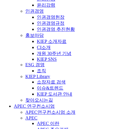
윤리강령
인권경영
인권경영헌장
인권경영규정
인권경영 추진현황
홍보마당
KIEP 소개자료
CI소개
개원 30주년 기념
KIEP SNS
ESG 경영
조직
KIEP Library
소장자료 검색
이슈&트렌드
KIEP 도서관 안내
찾아오시는길
APEC 연구컨소시엄
APEC연구컨소시엄 소개
APEC
APEC 이란