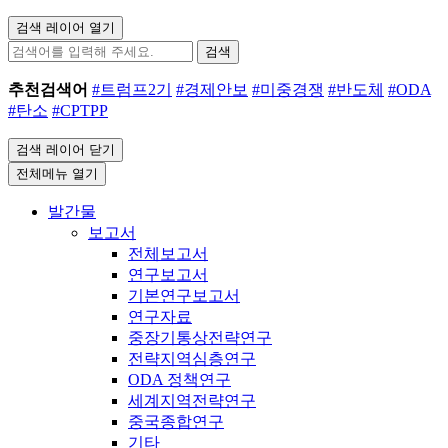
검색 레이어 열기
검색
추천검색어
#트럼프2기
#경제안보
#미중경쟁
#반도체
#ODA
#탄소
#CPTPP
검색 레이어 닫기
전체메뉴 열기
발간물
보고서
전체보고서
연구보고서
기본연구보고서
연구자료
중장기통상전략연구
전략지역심층연구
ODA 정책연구
세계지역전략연구
중국종합연구
기타