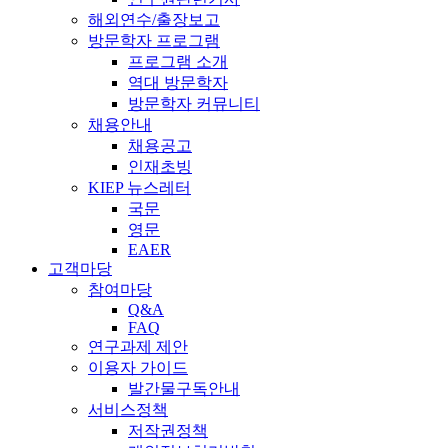
해외연수/출장보고
방문학자 프로그램
프로그램 소개
역대 방문학자
방문학자 커뮤니티
채용안내
채용공고
인재초빙
KIEP 뉴스레터
국문
영문
EAER
고객마당
참여마당
Q&A
FAQ
연구과제 제안
이용자 가이드
발간물구독안내
서비스정책
저작권정책