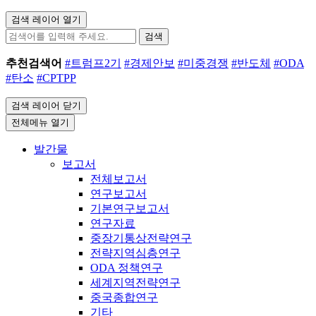
검색 레이어 열기
검색
추천검색어
#트럼프2기
#경제안보
#미중경쟁
#반도체
#ODA
#탄소
#CPTPP
검색 레이어 닫기
전체메뉴 열기
발간물
보고서
전체보고서
연구보고서
기본연구보고서
연구자료
중장기통상전략연구
전략지역심층연구
ODA 정책연구
세계지역전략연구
중국종합연구
기타