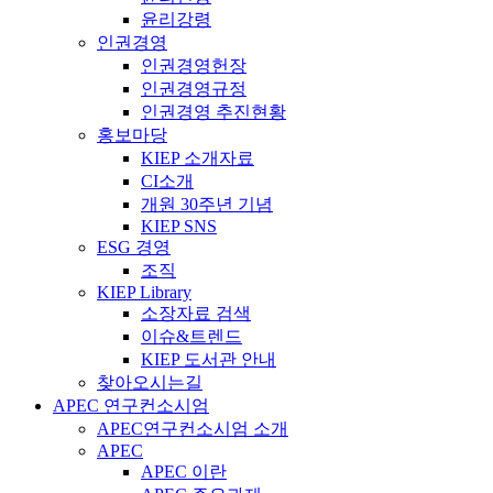
윤리강령
인권경영
인권경영헌장
인권경영규정
인권경영 추진현황
홍보마당
KIEP 소개자료
CI소개
개원 30주년 기념
KIEP SNS
ESG 경영
조직
KIEP Library
소장자료 검색
이슈&트렌드
KIEP 도서관 안내
찾아오시는길
APEC 연구컨소시엄
APEC연구컨소시엄 소개
APEC
APEC 이란