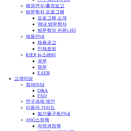
해외연수/출장보고
방문학자 프로그램
프로그램 소개
역대 방문학자
방문학자 커뮤니티
채용안내
채용공고
인재초빙
KIEP 뉴스레터
국문
영문
EAER
고객마당
참여마당
Q&A
FAQ
연구과제 제안
이용자 가이드
발간물구독안내
서비스정책
저작권정책