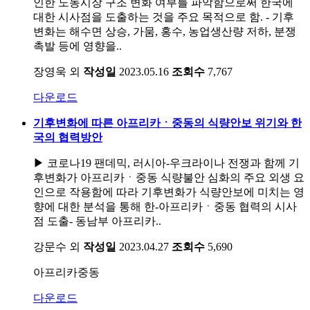
인한 노동시장 구조 변화 여부를 파악함으로써 한국에
대한 시사점을 도출하는 것을 주요 목적으로 함. - 기후
변화는 해수면 상승, 가뭄, 홍수, 농업생산량 저하, 분쟁
촉발 등에 영향을..
장영욱 외
작성일
2023.05.16
조회수
7,767
다운로드
기후변화에 따른 아프리카ㆍ중동의 식량안보 위기와 한
국의 협력방안
▶ 코로나19 팬데믹, 러시아-우크라이나 전쟁과 함께 기
후변화가 아프리카ㆍ중동 식량불안 심화의 주요 외생 요
인으로 작용함에 따라 기후변화가 식량안보에 미치는 영
향에 대한 분석을 통해 한-아프리카ㆍ중동 협력의 시사
점 도출- 동남부 아프리카..
강문수 외
작성일
2023.04.27
조회수
5,690
아프리카중동
다운로드