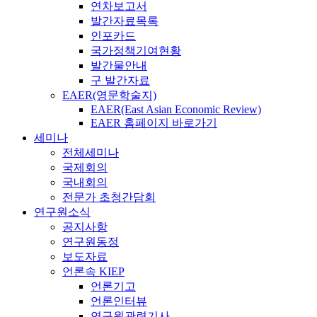
연차보고서
발간자료목록
인포카드
국가정책기여현황
발간물안내
구 발간자료
EAER(영문학술지)
EAER(East Asian Economic Review)
EAER 홈페이지 바로가기
세미나
전체세미나
국제회의
국내회의
전문가 초청간담회
연구원소식
공지사항
연구원동정
보도자료
언론속 KIEP
언론기고
언론인터뷰
연구원관련기사