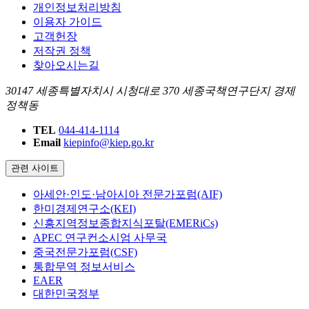
개인정보처리방침
이용자 가이드
고객헌장
저작권 정책
찾아오시는길
30147 세종특별자치시 시청대로 370 세종국책연구단지 경제
정책동
TEL
044-414-1114
Email
kiepinfo@kiep.go.kr
관련 사이트
아세안·인도·남아시아 전문가포럼(AIF)
한미경제연구소(KEI)
신흥지역정보종합지식포탈(EMERiCs)
APEC 연구컨소시엄 사무국
중국전문가포럼(CSF)
통합무역 정보서비스
EAER
대한민국정부