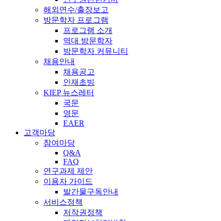
해외연수/출장보고
방문학자 프로그램
프로그램 소개
역대 방문학자
방문학자 커뮤니티
채용안내
채용공고
인재초빙
KIEP 뉴스레터
국문
영문
EAER
고객마당
참여마당
Q&A
FAQ
연구과제 제안
이용자 가이드
발간물구독안내
서비스정책
저작권정책