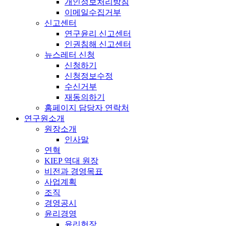
개인정보처리방침
이메일수집거부
신고센터
연구윤리 신고센터
인권침해 신고센터
뉴스레터 신청
신청하기
신청정보수정
수신거부
재동의하기
홈페이지 담당자 연락처
연구원소개
원장소개
인사말
연혁
KIEP 역대 원장
비전과 경영목표
사업계획
조직
경영공시
윤리경영
윤리헌장