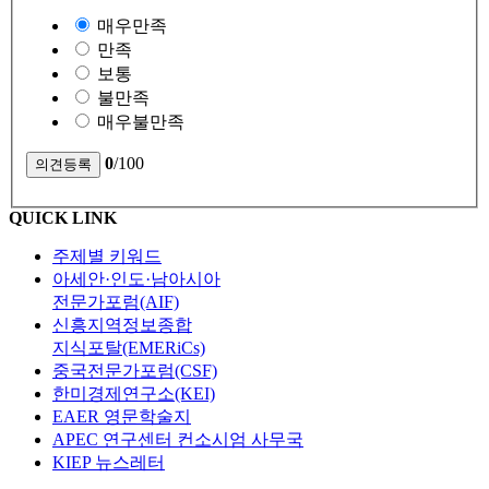
매우만족
만족
보통
불만족
매우불만족
0
/100
QUICK LINK
주제별 키워드
아세안·인도·남아시아
전문가포럼(AIF)
신흥지역정보종합
지식포탈(EMERiCs)
중국전문가포럼(CSF)
한미경제연구소(KEI)
EAER 영문학술지
APEC 연구센터 컨소시엄 사무국
KIEP 뉴스레터