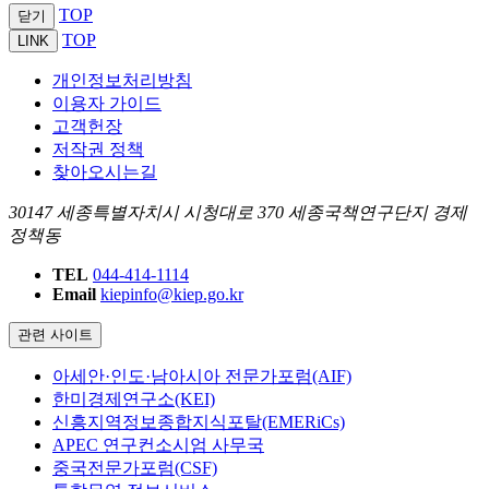
TOP
닫기
TOP
LINK
개인정보처리방침
이용자 가이드
고객헌장
저작권 정책
찾아오시는길
30147 세종특별자치시 시청대로 370 세종국책연구단지 경제
정책동
TEL
044-414-1114
Email
kiepinfo@kiep.go.kr
관련 사이트
아세안·인도·남아시아 전문가포럼(AIF)
한미경제연구소(KEI)
신흥지역정보종합지식포탈(EMERiCs)
APEC 연구컨소시엄 사무국
중국전문가포럼(CSF)