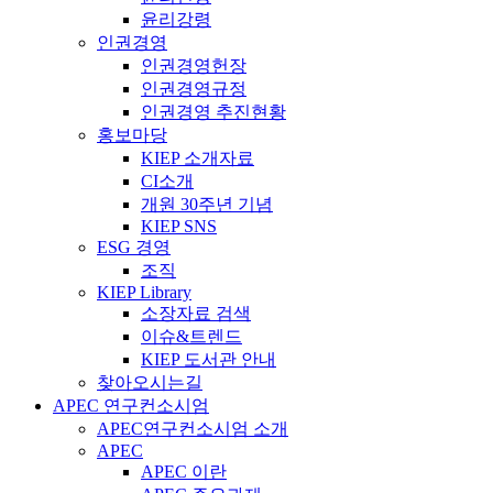
윤리강령
인권경영
인권경영헌장
인권경영규정
인권경영 추진현황
홍보마당
KIEP 소개자료
CI소개
개원 30주년 기념
KIEP SNS
ESG 경영
조직
KIEP Library
소장자료 검색
이슈&트렌드
KIEP 도서관 안내
찾아오시는길
APEC 연구컨소시엄
APEC연구컨소시엄 소개
APEC
APEC 이란