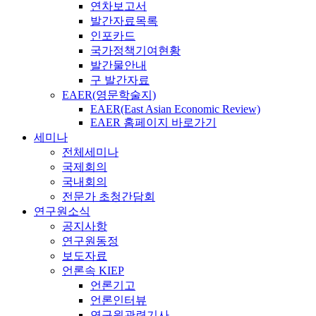
연차보고서
발간자료목록
인포카드
국가정책기여현황
발간물안내
구 발간자료
EAER(영문학술지)
EAER(East Asian Economic Review)
EAER 홈페이지 바로가기
세미나
전체세미나
국제회의
국내회의
전문가 초청간담회
연구원소식
공지사항
연구원동정
보도자료
언론속 KIEP
언론기고
언론인터뷰
연구원관련기사