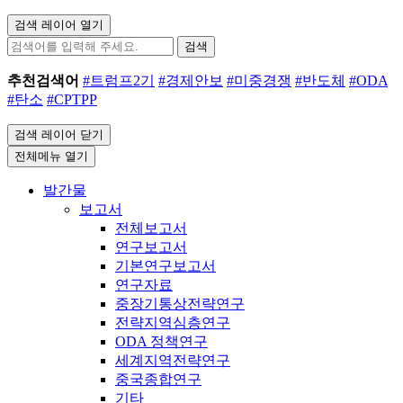
검색 레이어 열기
검색
추천검색어
#트럼프2기
#경제안보
#미중경쟁
#반도체
#ODA
#탄소
#CPTPP
검색 레이어 닫기
전체메뉴 열기
발간물
보고서
전체보고서
연구보고서
기본연구보고서
연구자료
중장기통상전략연구
전략지역심층연구
ODA 정책연구
세계지역전략연구
중국종합연구
기타