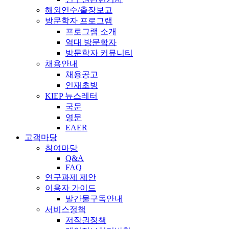
해외연수/출장보고
방문학자 프로그램
프로그램 소개
역대 방문학자
방문학자 커뮤니티
채용안내
채용공고
인재초빙
KIEP 뉴스레터
국문
영문
EAER
고객마당
참여마당
Q&A
FAQ
연구과제 제안
이용자 가이드
발간물구독안내
서비스정책
저작권정책