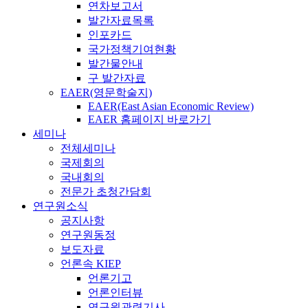
연차보고서
발간자료목록
인포카드
국가정책기여현황
발간물안내
구 발간자료
EAER(영문학술지)
EAER(East Asian Economic Review)
EAER 홈페이지 바로가기
세미나
전체세미나
국제회의
국내회의
전문가 초청간담회
연구원소식
공지사항
연구원동정
보도자료
언론속 KIEP
언론기고
언론인터뷰
연구원관련기사