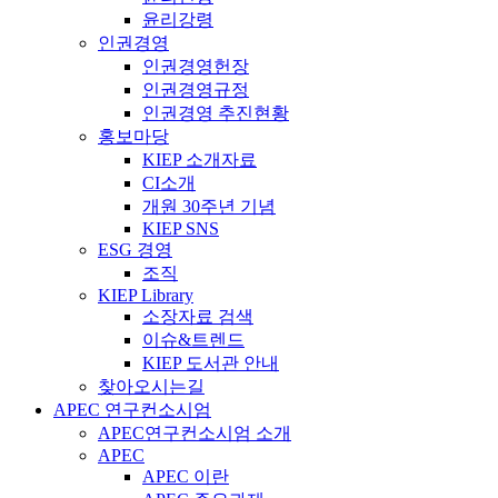
윤리강령
인권경영
인권경영헌장
인권경영규정
인권경영 추진현황
홍보마당
KIEP 소개자료
CI소개
개원 30주년 기념
KIEP SNS
ESG 경영
조직
KIEP Library
소장자료 검색
이슈&트렌드
KIEP 도서관 안내
찾아오시는길
APEC 연구컨소시엄
APEC연구컨소시엄 소개
APEC
APEC 이란