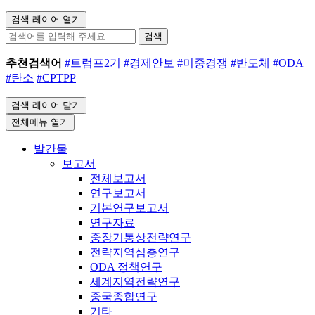
검색 레이어 열기
검색
추천검색어
#트럼프2기
#경제안보
#미중경쟁
#반도체
#ODA
#탄소
#CPTPP
검색 레이어 닫기
전체메뉴 열기
발간물
보고서
전체보고서
연구보고서
기본연구보고서
연구자료
중장기통상전략연구
전략지역심층연구
ODA 정책연구
세계지역전략연구
중국종합연구
기타