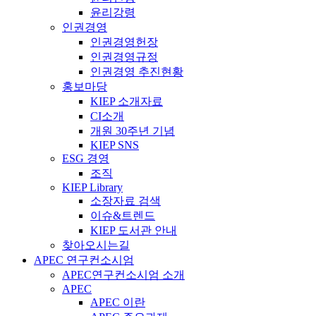
윤리강령
인권경영
인권경영헌장
인권경영규정
인권경영 추진현황
홍보마당
KIEP 소개자료
CI소개
개원 30주년 기념
KIEP SNS
ESG 경영
조직
KIEP Library
소장자료 검색
이슈&트렌드
KIEP 도서관 안내
찾아오시는길
APEC 연구컨소시엄
APEC연구컨소시엄 소개
APEC
APEC 이란