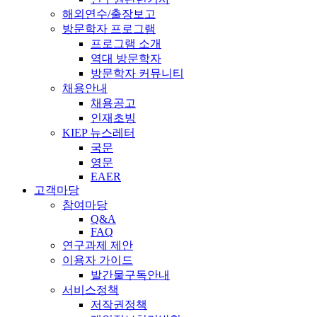
해외연수/출장보고
방문학자 프로그램
프로그램 소개
역대 방문학자
방문학자 커뮤니티
채용안내
채용공고
인재초빙
KIEP 뉴스레터
국문
영문
EAER
고객마당
참여마당
Q&A
FAQ
연구과제 제안
이용자 가이드
발간물구독안내
서비스정책
저작권정책