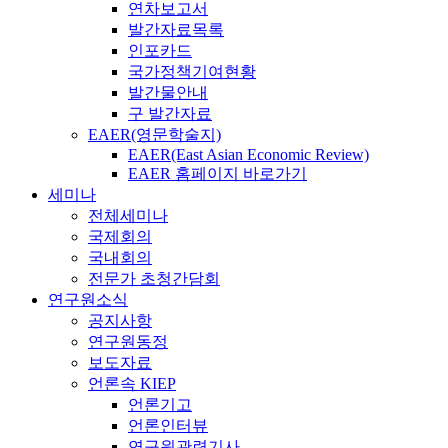
연차보고서
발간자료목록
인포카드
국가정책기여현황
발간물안내
구 발간자료
EAER(영문학술지)
EAER(East Asian Economic Review)
EAER 홈페이지 바로가기
세미나
전체세미나
국제회의
국내회의
전문가 초청간담회
연구원소식
공지사항
연구원동정
보도자료
언론속 KIEP
언론기고
언론인터뷰
연구원관련기사