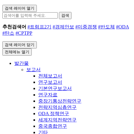
검색 레이어 열기
검색
추천검색어
#트럼프2기
#경제안보
#미중경쟁
#반도체
#ODA
#탄소
#CPTPP
검색 레이어 닫기
전체메뉴 열기
발간물
보고서
전체보고서
연구보고서
기본연구보고서
연구자료
중장기통상전략연구
전략지역심층연구
ODA 정책연구
세계지역전략연구
중국종합연구
기타