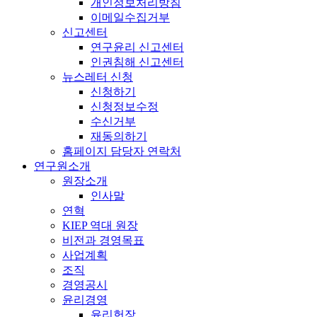
개인정보처리방침
이메일수집거부
신고센터
연구윤리 신고센터
인권침해 신고센터
뉴스레터 신청
신청하기
신청정보수정
수신거부
재동의하기
홈페이지 담당자 연락처
연구원소개
원장소개
인사말
연혁
KIEP 역대 원장
비전과 경영목표
사업계획
조직
경영공시
윤리경영
윤리헌장