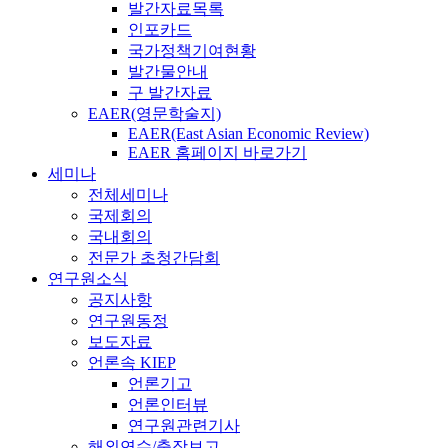
발간자료목록
인포카드
국가정책기여현황
발간물안내
구 발간자료
EAER(영문학술지)
EAER(East Asian Economic Review)
EAER 홈페이지 바로가기
세미나
전체세미나
국제회의
국내회의
전문가 초청간담회
연구원소식
공지사항
연구원동정
보도자료
언론속 KIEP
언론기고
언론인터뷰
연구원관련기사
해외연수/출장보고