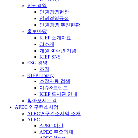
인권경영
인권경영헌장
인권경영규정
인권경영 추진현황
홍보마당
KIEP 소개자료
CI소개
개원 30주년 기념
KIEP SNS
ESG 경영
조직
KIEP Library
소장자료 검색
이슈&트렌드
KIEP 도서관 안내
찾아오시는길
APEC 연구컨소시엄
APEC연구컨소시엄 소개
APEC
APEC 이란
APEC 주요과제