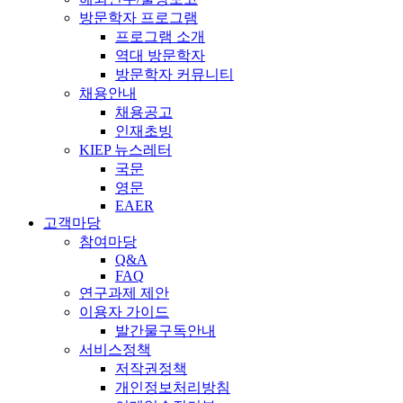
방문학자 프로그램
프로그램 소개
역대 방문학자
방문학자 커뮤니티
채용안내
채용공고
인재초빙
KIEP 뉴스레터
국문
영문
EAER
고객마당
참여마당
Q&A
FAQ
연구과제 제안
이용자 가이드
발간물구독안내
서비스정책
저작권정책
개인정보처리방침