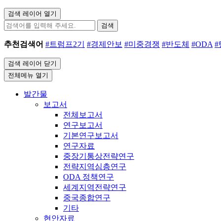
검색 레이어 열기
검색
추천검색어
#트럼프2기
#경제안보
#미중경쟁
#반도체
#ODA
검색 레이어 닫기
전체메뉴 열기
발간물
보고서
전체보고서
연구보고서
기본연구보고서
연구자료
중장기통상전략연구
전략지역심층연구
ODA 정책연구
세계지역전략연구
중국종합연구
기타
현안자료