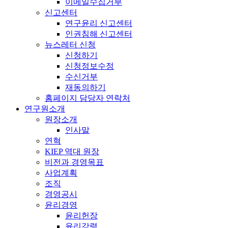
이메일수집거부
신고센터
연구윤리 신고센터
인권침해 신고센터
뉴스레터 신청
신청하기
신청정보수정
수신거부
재동의하기
홈페이지 담당자 연락처
연구원소개
원장소개
인사말
연혁
KIEP 역대 원장
비전과 경영목표
사업계획
조직
경영공시
윤리경영
윤리헌장
윤리강령