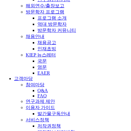
해외연수/출장보고
방문학자 프로그램
프로그램 소개
역대 방문학자
방문학자 커뮤니티
채용안내
채용공고
인재초빙
KIEP 뉴스레터
국문
영문
EAER
고객마당
참여마당
Q&A
FAQ
연구과제 제안
이용자 가이드
발간물구독안내
서비스정책
저작권정책