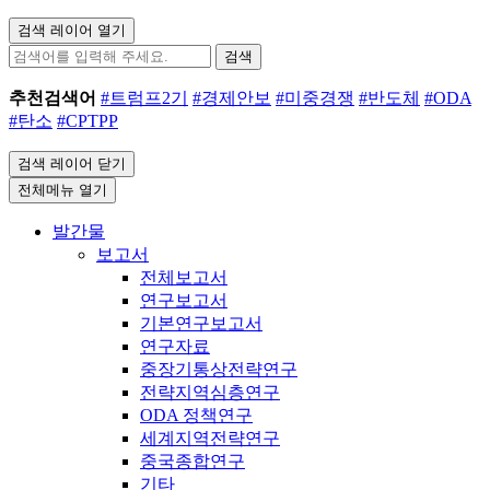
검색 레이어 열기
검색
추천검색어
#트럼프2기
#경제안보
#미중경쟁
#반도체
#ODA
#탄소
#CPTPP
검색 레이어 닫기
전체메뉴 열기
발간물
보고서
전체보고서
연구보고서
기본연구보고서
연구자료
중장기통상전략연구
전략지역심층연구
ODA 정책연구
세계지역전략연구
중국종합연구
기타