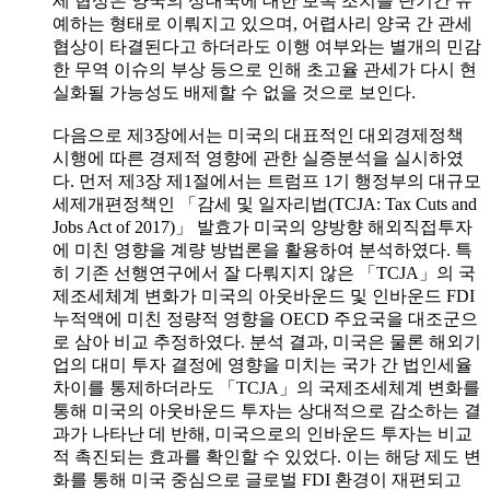
세 협상은 양국의 상대국에 대한 보복 조치를 단기간 유
예하는 형태로 이뤄지고 있으며, 어렵사리 양국 간 관세
협상이 타결된다고 하더라도 이행 여부와는 별개의 민감
한 무역 이슈의 부상 등으로 인해 초고율 관세가 다시 현
실화될 가능성도 배제할 수 없을 것으로 보인다.
다음으로 제3장에서는 미국의 대표적인 대외경제정책
시행에 따른 경제적 영향에 관한 실증분석을 실시하였
다. 먼저 제3장 제1절에서는 트럼프 1기 행정부의 대규모
세제개편정책인 「감세 및 일자리법(TCJA: Tax Cuts and
Jobs Act of 2017)」 발효가 미국의 양방향 해외직접투자
에 미친 영향을 계량 방법론을 활용하여 분석하였다. 특
히 기존 선행연구에서 잘 다뤄지지 않은 「TCJA」의 국
제조세체계 변화가 미국의 아웃바운드 및 인바운드 FDI
누적액에 미친 정량적 영향을 OECD 주요국을 대조군으
로 삼아 비교 추정하였다. 분석 결과, 미국은 물론 해외기
업의 대미 투자 결정에 영향을 미치는 국가 간 법인세율
차이를 통제하더라도 「TCJA」의 국제조세체계 변화를
통해 미국의 아웃바운드 투자는 상대적으로 감소하는 결
과가 나타난 데 반해, 미국으로의 인바운드 투자는 비교
적 촉진되는 효과를 확인할 수 있었다. 이는 해당 제도 변
화를 통해 미국 중심으로 글로벌 FDI 환경이 재편되고