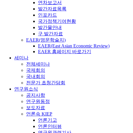
연차보고서
발간자료목록
인포카드
국가정책기여현황
발간물안내
구 발간자료
EAER(영문학술지)
EAER(East Asian Economic Review)
EAER 홈페이지 바로가기
세미나
전체세미나
국제회의
국내회의
전문가 초청간담회
연구원소식
공지사항
연구원동정
보도자료
언론속 KIEP
언론기고
언론인터뷰
연구원관련기사