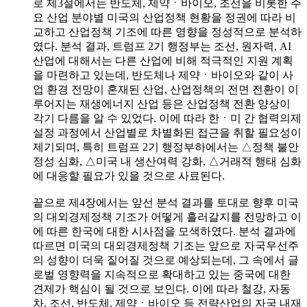
로 제3절에서는 반도체, 제약ㆍ바이오, 조선을 비롯한 주
요 산업 분야별 미국의 산업정책 현황을 정권에 따라 비
교하고 산업정책 기조에 따른 영향을 정성적으로 분석하
였다. 분석 결과, 트럼프 2기 행정부는 조선, 원자력, AI
산업에 대해서는 다른 산업에 비해 적극적인 지원 계획
을 마련하고 있는데, 반도체나 제약ㆍ바이오와 같이 사
업 환경 전망이 혼재된 산업, 산업정책의 전면 전환이 이
루어지는 재생에너지 산업 등은 산업정책 전환 양상이
각기 다름을 알 수 있었다. 이에 따라 한ㆍ미 간 협력의제
설정 과정에서 산업별로 차별화된 접근을 취할 필요성이
제기되며, 특히 트럼프 2기 행정부하에서는 △정책 불안
정성 심화, △미국 내 생산여력 강화, △거래적 행태 심화
에 대응할 필요가 있을 것으로 사료된다.
끝으로 제4장에서는 앞선 분석 결과를 토대로 향후 미국
의 대외경제정책 기조가 어떻게 흘러갈지를 전망하고 이
에 따른 한국에 대한 시사점을 모색하였다. 분석 결과에
따르면 미국의 대외경제정책 기조는 앞으로 자국우선주
의 성향이 더욱 짙어질 것으로 예상되는데, 그 속에서 글
로벌 영향력을 지속적으로 확대하고 있는 중국에 대한
견제가 핵심이 될 것으로 보인다. 이에 따라 철강, 자동
차, 조선, 반도체, 제약ㆍ바이오 등 전략산업의 자국 내재