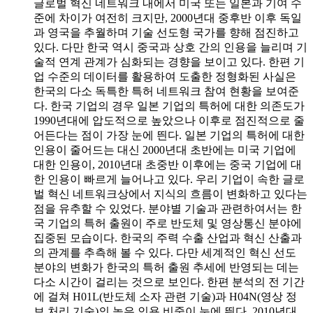
글로벌 혁신 네트워크 내에서 미국 또는 일본과 기여 수
준에 차이가 여전히 크지만, 2000년대 중후반 이후 독일
과 영국을 추월하며 기술 선도형 국가를 향해 점진하고
있다. 다만 한국 역시 중국과 상호 간의 인용을 늘리며 기
술적 연계 관계가 심화되는 경향을 보이고 있다. 한편 기
업 수준의 데이터를 활용하여 도출한 정형화된 사실은
한국의 다소 독특한 특허 네트워크 참여 현황을 보여준
다. 한국 기업의 경우 일본 기업의 특허에 대한 의존도가
1990년대에 압도적으로 높았으나 이후로 점진적으로 줄
어든다는 점이 가장 눈에 띈다. 일본 기업의 특허에 대한
인용이 줄어드는 대신 2000년대 초반에는 미국 기업에
대한 인용이, 2010년대 초중반 이후에는 중국 기업에 대
한 인용이 빠르게 늘어나고 있다. 우리 기업이 속한 글로
벌 혁신 네트워크상에서 지식의 흐름이 변화하고 있다는
점을 유추할 수 있었다. 분야별 기술과 관련하여서는 한
국 기업의 특허 출원이 주로 반도체 및 영상통신 분야에
집중된 모습이다. 한국의 주력 수출 산업과 혁신 산출과
의 관계를 추측해 볼 수 있다. 다만 세계적인 혁신 선도
분야의 변화가 한국의 특허 출원 추세에 반영되는 데는
다소 시간이 걸리는 것으로 보인다. 한편 분석의 전 기간
에 걸쳐 H01L(반도체 소자 관련 기술)과 H04N(영상 정
보 처리 기술)의 높은 인용 비중이 눈에 띈다. 2010년대