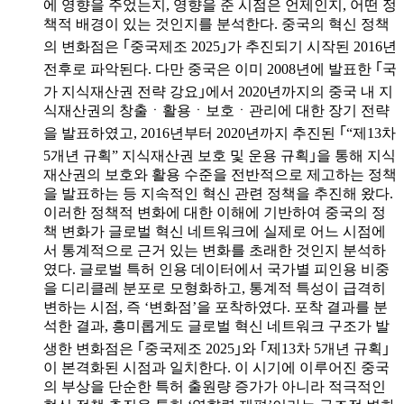
에 영향을 주었는지, 영향을 준 시점은 언제인지, 어떤 정
책적 배경이 있는 것인지를 분석한다. 중국의 혁신 정책
의 변화점은 ｢중국제조 2025｣가 추진되기 시작된 2016년
전후로 파악된다. 다만 중국은 이미 2008년에 발표한 ｢국
가 지식재산권 전략 강요｣에서 2020년까지의 중국 내 지
식재산권의 창출ㆍ활용ㆍ보호ㆍ관리에 대한 장기 전략
을 발표하였고, 2016년부터 2020년까지 추진된 ｢“제13차
5개년 규획” 지식재산권 보호 및 운용 규획｣을 통해 지식
재산권의 보호와 활용 수준을 전반적으로 제고하는 정책
을 발표하는 등 지속적인 혁신 관련 정책을 추진해 왔다.
이러한 정책적 변화에 대한 이해에 기반하여 중국의 정
책 변화가 글로벌 혁신 네트워크에 실제로 어느 시점에
서 통계적으로 근거 있는 변화를 초래한 것인지 분석하
였다. 글로벌 특허 인용 데이터에서 국가별 피인용 비중
을 디리클레 분포로 모형화하고, 통계적 특성이 급격히
변하는 시점, 즉 ‘변화점’을 포착하였다. 포착 결과를 분
석한 결과, 흥미롭게도 글로벌 혁신 네트워크 구조가 발
생한 변화점은 ｢중국제조 2025｣와 ｢제13차 5개년 규획｣
이 본격화된 시점과 일치한다. 이 시기에 이루어진 중국
의 부상을 단순한 특허 출원량 증가가 아니라 적극적인