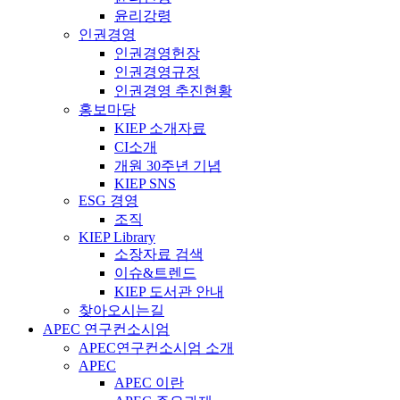
윤리강령
인권경영
인권경영헌장
인권경영규정
인권경영 추진현황
홍보마당
KIEP 소개자료
CI소개
개원 30주년 기념
KIEP SNS
ESG 경영
조직
KIEP Library
소장자료 검색
이슈&트렌드
KIEP 도서관 안내
찾아오시는길
APEC 연구컨소시엄
APEC연구컨소시엄 소개
APEC
APEC 이란