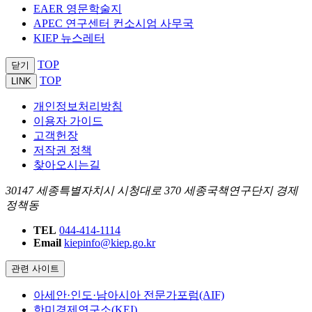
EAER 영문학술지
APEC 연구센터 컨소시엄 사무국
KIEP 뉴스레터
TOP
닫기
TOP
LINK
개인정보처리방침
이용자 가이드
고객헌장
저작권 정책
찾아오시는길
30147 세종특별자치시 시청대로 370 세종국책연구단지 경제
정책동
TEL
044-414-1114
Email
kiepinfo@kiep.go.kr
관련 사이트
아세안·인도·남아시아 전문가포럼(AIF)
한미경제연구소(KEI)