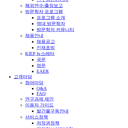
해외연수/출장보고
방문학자 프로그램
프로그램 소개
역대 방문학자
방문학자 커뮤니티
채용안내
채용공고
인재초빙
KIEP 뉴스레터
국문
영문
EAER
고객마당
참여마당
Q&A
FAQ
연구과제 제안
이용자 가이드
발간물구독안내
서비스정책
저작권정책