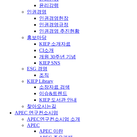
윤리강령
인권경영
인권경영헌장
인권경영규정
인권경영 추진현황
홍보마당
KIEP 소개자료
CI소개
개원 30주년 기념
KIEP SNS
ESG 경영
조직
KIEP Library
소장자료 검색
이슈&트렌드
KIEP 도서관 안내
찾아오시는길
APEC 연구컨소시엄
APEC연구컨소시엄 소개
APEC
APEC 이란