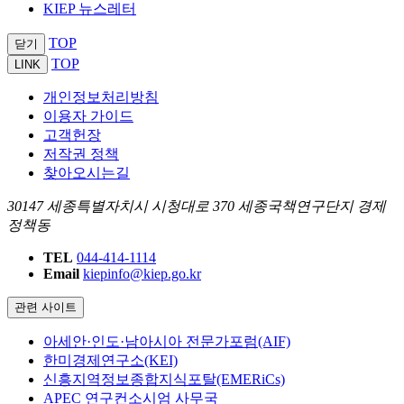
KIEP 뉴스레터
TOP
닫기
TOP
LINK
개인정보처리방침
이용자 가이드
고객헌장
저작권 정책
찾아오시는길
30147 세종특별자치시 시청대로 370 세종국책연구단지 경제
정책동
TEL
044-414-1114
Email
kiepinfo@kiep.go.kr
관련 사이트
아세안·인도·남아시아 전문가포럼(AIF)
한미경제연구소(KEI)
신흥지역정보종합지식포탈(EMERiCs)
APEC 연구컨소시엄 사무국