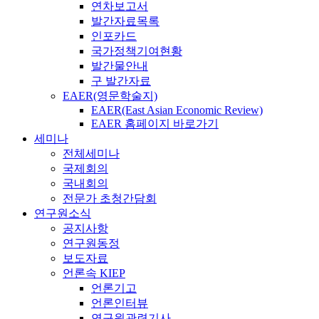
연차보고서
발간자료목록
인포카드
국가정책기여현황
발간물안내
구 발간자료
EAER(영문학술지)
EAER(East Asian Economic Review)
EAER 홈페이지 바로가기
세미나
전체세미나
국제회의
국내회의
전문가 초청간담회
연구원소식
공지사항
연구원동정
보도자료
언론속 KIEP
언론기고
언론인터뷰
연구원관련기사