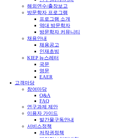
해외연수/출장보고
방문학자 프로그램
프로그램 소개
역대 방문학자
방문학자 커뮤니티
채용안내
채용공고
인재초빙
KIEP 뉴스레터
국문
영문
EAER
고객마당
참여마당
Q&A
FAQ
연구과제 제안
이용자 가이드
발간물구독안내
서비스정책
저작권정책