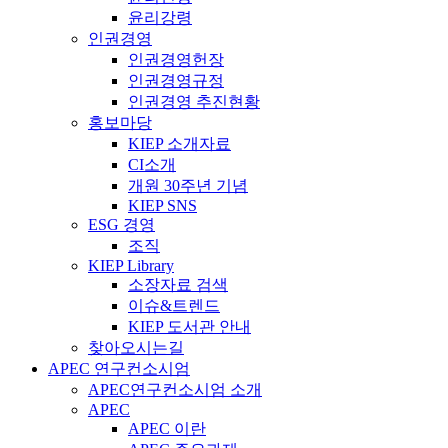
윤리강령
인권경영
인권경영헌장
인권경영규정
인권경영 추진현황
홍보마당
KIEP 소개자료
CI소개
개원 30주년 기념
KIEP SNS
ESG 경영
조직
KIEP Library
소장자료 검색
이슈&트렌드
KIEP 도서관 안내
찾아오시는길
APEC 연구컨소시엄
APEC연구컨소시엄 소개
APEC
APEC 이란