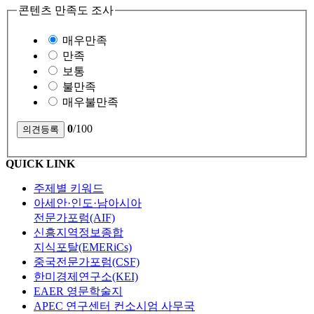
콘텐츠 만족도 조사
매우만족
만족
보통
불만족
매우불만족
0
/100
QUICK LINK
주제별 키워드
아세안·인도·남아시아
전문가포럼(AIF)
신흥지역정보종합
지식포탈(EMERiCs)
중국전문가포럼(CSF)
한미경제연구소(KEI)
EAER 영문학술지
APEC 연구센터 컨소시엄 사무국