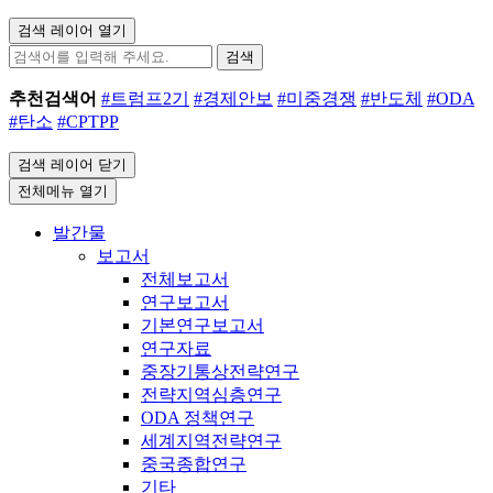
검색 레이어 열기
검색
추천검색어
#트럼프2기
#경제안보
#미중경쟁
#반도체
#ODA
#탄소
#CPTPP
검색 레이어 닫기
전체메뉴 열기
발간물
보고서
전체보고서
연구보고서
기본연구보고서
연구자료
중장기통상전략연구
전략지역심층연구
ODA 정책연구
세계지역전략연구
중국종합연구
기타