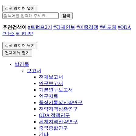
검색 레이어 열기
검색
추천검색어
#트럼프2기
#경제안보
#미중경쟁
#반도체
#ODA
#탄소
#CPTPP
검색 레이어 닫기
전체메뉴 열기
발간물
보고서
전체보고서
연구보고서
기본연구보고서
연구자료
중장기통상전략연구
전략지역심층연구
ODA 정책연구
세계지역전략연구
중국종합연구
기타