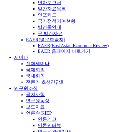
연차보고서
발간자료목록
인포카드
국가정책기여현황
발간물안내
구 발간자료
EAER(영문학술지)
EAER(East Asian Economic Review)
EAER 홈페이지 바로가기
세미나
전체세미나
국제회의
국내회의
전문가 초청간담회
연구원소식
공지사항
연구원동정
보도자료
언론속 KIEP
언론기고
언론인터뷰
연구원관련기사