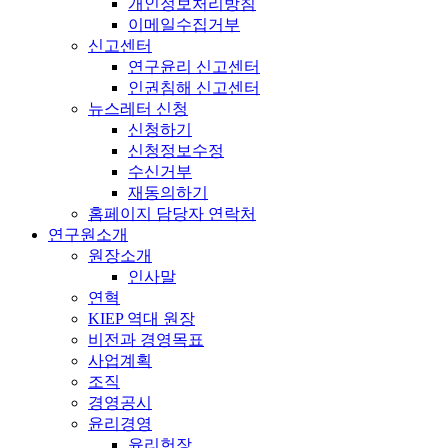
개인정보처리방침
이메일수집거부
신고센터
연구윤리 신고센터
인권침해 신고센터
뉴스레터 신청
신청하기
신청정보수정
수신거부
재동의하기
홈페이지 담당자 연락처
연구원소개
원장소개
인사말
연혁
KIEP 역대 원장
비전과 경영목표
사업계획
조직
경영공시
윤리경영
윤리헌장