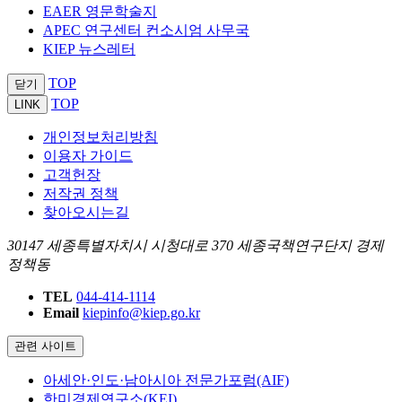
EAER 영문학술지
APEC 연구센터 컨소시엄 사무국
KIEP 뉴스레터
TOP
닫기
TOP
LINK
개인정보처리방침
이용자 가이드
고객헌장
저작권 정책
찾아오시는길
30147 세종특별자치시 시청대로 370 세종국책연구단지 경제
정책동
TEL
044-414-1114
Email
kiepinfo@kiep.go.kr
관련 사이트
아세안·인도·남아시아 전문가포럼(AIF)
한미경제연구소(KEI)