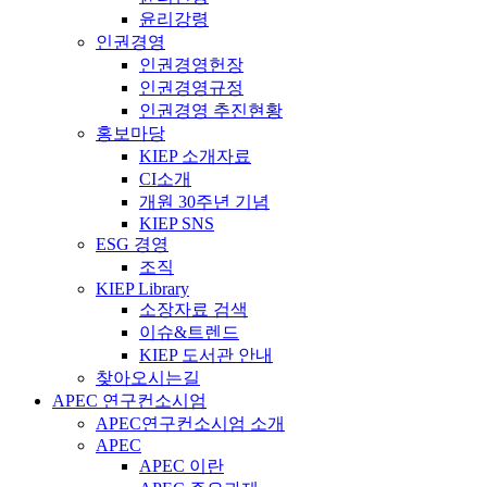
윤리강령
인권경영
인권경영헌장
인권경영규정
인권경영 추진현황
홍보마당
KIEP 소개자료
CI소개
개원 30주년 기념
KIEP SNS
ESG 경영
조직
KIEP Library
소장자료 검색
이슈&트렌드
KIEP 도서관 안내
찾아오시는길
APEC 연구컨소시엄
APEC연구컨소시엄 소개
APEC
APEC 이란