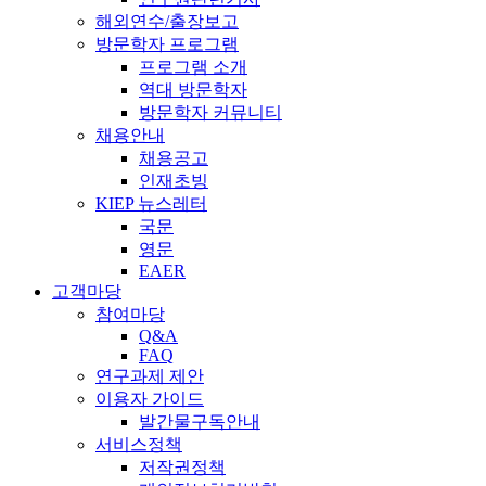
해외연수/출장보고
방문학자 프로그램
프로그램 소개
역대 방문학자
방문학자 커뮤니티
채용안내
채용공고
인재초빙
KIEP 뉴스레터
국문
영문
EAER
고객마당
참여마당
Q&A
FAQ
연구과제 제안
이용자 가이드
발간물구독안내
서비스정책
저작권정책