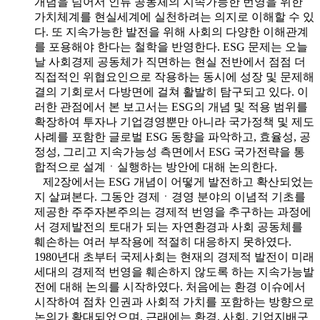
개념을 넘어서 인류 공동체의 지속가능한 번영을 위한
가치체계를 현실세계에 실천하려는 의지로 이해할 수 있
다. 또 지속가능한 발전을 위해 사회의 다양한 이해관계
를 포용해야 한다는 철학을 반영한다. ESG 문제는 오늘
날 사회경제 공동체가 직면하는 현실 전반에서 점점 더
직접적인 위협요인으로 작용하는 동시에 성장 및 문제해
결의 기회로서 다방면에 걸쳐 활발히 탐구되고 있다. 이
러한 관점에서 본 보고서는 ESG의 개념 및 적용 범위를
확장하여 투자나 기업경영뿐만 아니라 국가정책 및 제도
사례를 포함한 글로벌 ESG 동향을 파악하고, 효율성, 공
정성, 그리고 지속가능성 측면에서 ESG 국가전략을 통
합적으로 설계ㆍ실행하는 방안에 대해 논의한다.
제2장에서는 ESG 개념이 어떻게 발전하고 확산되었는
지 살펴본다. 그동안 경제ㆍ경영 분야의 이념적 기초를
제공한 주주자본주의는 경제적 번영을 추구하는 과정에
서 경제발전의 토대가 되는 자연환경과 사회 공동체를
훼손하는 여러 부작용에 적절히 대응하지 못하였다.
1980년대 초부터 국제사회는 현재의 경제적 발전이 미래
세대의 경제적 번영을 훼손하지 않도록 하는 지속가능발
전에 대해 논의를 시작하였다. 처음에는 환경 이슈에서
시작하여 점차 인권과 사회적 가치를 포함하는 방향으로
논의가 확대되었으며, 근래에는 환경, 사회, 기업지배구