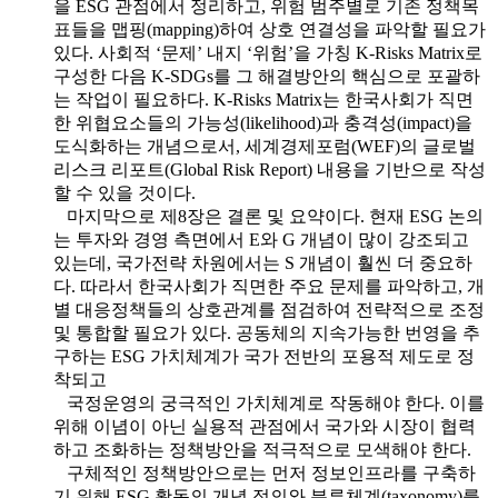
을 ESG 관점에서 정리하고, 위험 범주별로 기존 정책목
표들을 맵핑(mapping)하여 상호 연결성을 파악할 필요가
있다. 사회적 ‘문제’ 내지 ‘위험’을 가칭 K-Risks Matrix로
구성한 다음 K-SDGs를 그 해결방안의 핵심으로 포괄하
는 작업이 필요하다. K-Risks Matrix는 한국사회가 직면
한 위협요소들의 가능성(likelihood)과 충격성(impact)을
도식화하는 개념으로서, 세계경제포럼(WEF)의 글로벌
리스크 리포트(Global Risk Report) 내용을 기반으로 작성
할 수 있을 것이다.
마지막으로 제8장은 결론 및 요약이다. 현재 ESG 논의
는 투자와 경영 측면에서 E와 G 개념이 많이 강조되고
있는데, 국가전략 차원에서는 S 개념이 훨씬 더 중요하
다. 따라서 한국사회가 직면한 주요 문제를 파악하고, 개
별 대응정책들의 상호관계를 점검하여 전략적으로 조정
및 통합할 필요가 있다. 공동체의 지속가능한 번영을 추
구하는 ESG 가치체계가 국가 전반의 포용적 제도로 정
착되고
국정운영의 궁극적인 가치체계로 작동해야 한다. 이를
위해 이념이 아닌 실용적 관점에서 국가와 시장이 협력
하고 조화하는 정책방안을 적극적으로 모색해야 한다.
구체적인 정책방안으로는 먼저 정보인프라를 구축하
기 위해 ESG 활동의 개념 정의와 분류체계(taxonomy)를