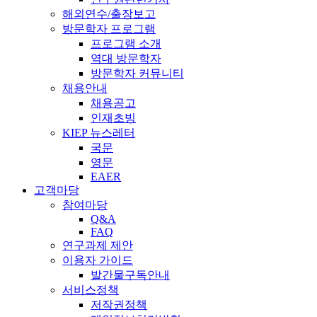
해외연수/출장보고
방문학자 프로그램
프로그램 소개
역대 방문학자
방문학자 커뮤니티
채용안내
채용공고
인재초빙
KIEP 뉴스레터
국문
영문
EAER
고객마당
참여마당
Q&A
FAQ
연구과제 제안
이용자 가이드
발간물구독안내
서비스정책
저작권정책