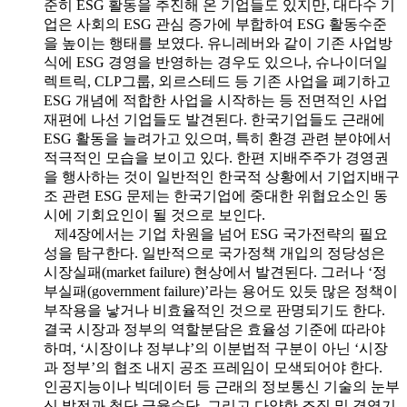
준히 ESG 활동을 추진해 온 기업들도 있지만, 대다수 기
업은 사회의 ESG 관심 증가에 부합하여 ESG 활동수준
을 높이는 행태를 보였다. 유니레버와 같이 기존 사업방
식에 ESG 경영을 반영하는 경우도 있으나, 슈나이더일
렉트릭, CLP그룹, 외르스테드 등 기존 사업을 폐기하고
ESG 개념에 적합한 사업을 시작하는 등 전면적인 사업
재편에 나선 기업들도 발견된다. 한국기업들도 근래에
ESG 활동을 늘려가고 있으며, 특히 환경 관련 분야에서
적극적인 모습을 보이고 있다. 한편 지배주주가 경영권
을 행사하는 것이 일반적인 한국적 상황에서 기업지배구
조 관련 ESG 문제는 한국기업에 중대한 위협요소인 동
시에 기회요인이 될 것으로 보인다.
제4장에서는 기업 차원을 넘어 ESG 국가전략의 필요
성을 탐구한다. 일반적으로 국가정책 개입의 정당성은
시장실패(market failure) 현상에서 발견된다. 그러나 ‘정
부실패(government failure)’라는 용어도 있듯 많은 정책이
부작용을 낳거나 비효율적인 것으로 판명되기도 한다.
결국 시장과 정부의 역할분담은 효율성 기준에 따라야
하며, ‘시장이냐 정부냐’의 이분법적 구분이 아닌 ‘시장
과 정부’의 협조 내지 공조 프레임이 모색되어야 한다.
인공지능이나 빅데이터 등 근래의 정보통신 기술의 눈부
신 발전과 첨단 금융수단, 그리고 다양한 조직 및 경영기