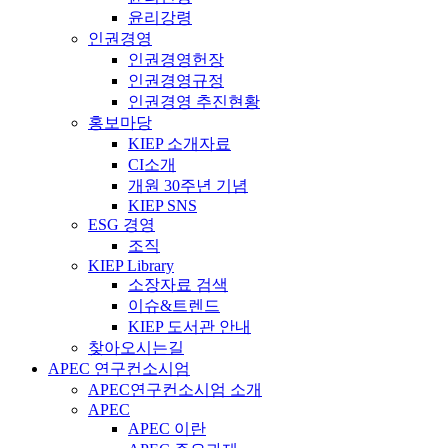
윤리강령
인권경영
인권경영헌장
인권경영규정
인권경영 추진현황
홍보마당
KIEP 소개자료
CI소개
개원 30주년 기념
KIEP SNS
ESG 경영
조직
KIEP Library
소장자료 검색
이슈&트렌드
KIEP 도서관 안내
찾아오시는길
APEC 연구컨소시엄
APEC연구컨소시엄 소개
APEC
APEC 이란