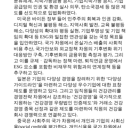
분류체계, 지속가능금융 공시, 기업지속가능 공시, 기업
공급망의 인권 및 환경 실사 의무, 탄소국경세 등 많은 제
도를 선도적으로 입법화하였다.
미국은 바이든 정부 들어 민주주의 회복과 인권 강화,
디지털 혁신과 불평등 해소, 지역사회 발전, 교육 불평등
해소, 다양성의 확대와 평등 실현, 기업투명성 및 기업 책
임의 확대 등 ESG와 밀접한 연관성을 갖는 국정 목표들
을 입안하였다. 국가 차원에서 온실가스 배출의 사회적
비용 추산, 국가안보와 외교정책 차원의 기후변화 위기
대응방안 구축, 기후변화의 금융위험 측정과 평가, 그리
고 이를 규제ㆍ감독하는 정책 마련, 퇴직연금 운영에서
ESG 요소를 포함한 비재무적 위험과의 연계정책 등을
추구하고 있다.
일본은 기업의 다양성 경영을 장려하기 위한 ‘다양성
가이드라인’을 마련하고 다양성 우수기업에 대한 표창
제도를 운영하고 있다. 그리고 임직원들의 건강관리를
경영전략 차원에서 강조하는 ‘건강경영’을 국가적으로
지원하는 ‘건강경영 우량법인 인증제도’와 거래소 건강
경영 종목 선정과 같은 제도를 마련하여 직원의 건강을
회사 경쟁력으로 연결하고 있다.
중국은 사회주의 국가 차원에서 개인과 기업의 사회신
용(social credit)을 평가한다. 개인신용을 국가 차원에서