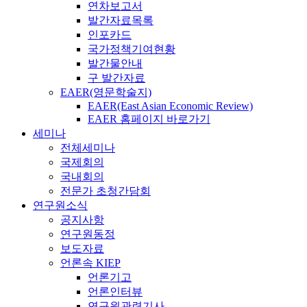
연차보고서
발간자료목록
인포카드
국가정책기여현황
발간물안내
구 발간자료
EAER(영문학술지)
EAER(East Asian Economic Review)
EAER 홈페이지 바로가기
세미나
전체세미나
국제회의
국내회의
전문가 초청간담회
연구원소식
공지사항
연구원동정
보도자료
언론속 KIEP
언론기고
언론인터뷰
연구원관련기사