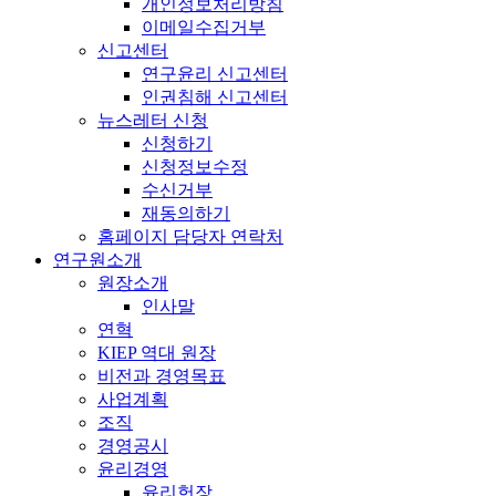
개인정보처리방침
이메일수집거부
신고센터
연구윤리 신고센터
인권침해 신고센터
뉴스레터 신청
신청하기
신청정보수정
수신거부
재동의하기
홈페이지 담당자 연락처
연구원소개
원장소개
인사말
연혁
KIEP 역대 원장
비전과 경영목표
사업계획
조직
경영공시
윤리경영
윤리헌장