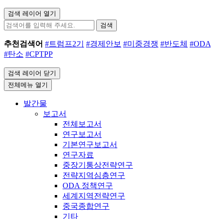
검색 레이어 열기
검색
추천검색어
#트럼프2기
#경제안보
#미중경쟁
#반도체
#ODA
#탄소
#CPTPP
검색 레이어 닫기
전체메뉴 열기
발간물
보고서
전체보고서
연구보고서
기본연구보고서
연구자료
중장기통상전략연구
전략지역심층연구
ODA 정책연구
세계지역전략연구
중국종합연구
기타