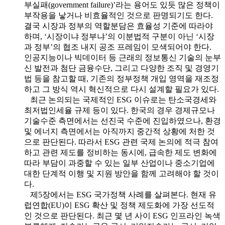
부실패(government failure)’라는 용어도 있듯 많은 정책이
부작용을 낳거나 비효율적인 것으로 판명되기도 한다.
결국 시장과 정부의 역할분담은 효율성 기준에 따라야
하며, ‘시장이냐 정부냐’의 이분법적 구분이 아닌 ‘시장
과 정부’의 협조 내지 공조 프레임이 모색되어야 한다.
인공지능이나 빅데이터 등 근래의 정보통신 기술의 눈부
신 발전과 첨단 금융수단, 그리고 다양한 조직 및 경영기
법 등을 참고할 때, 기존의 정부정책 개입 영역을 재조정
하고 그 방식 역시 혁신적으로 다시 설계할 필요가 있다.
최근 논의되는 국제적인 ESG 이슈로는 탄소국경세와
최저법인세율 규제 등이 있다. 한국의 경우 경제규모나
기술수준 측면에서는 선진국 수준에 진입하였으나, 환경
및 에너지 측면에서는 아직까지 중간적 상황에 처한 것
으로 판단된다. 따라서 ESG 관련 국제 논의에 적극 참여
하고 관련 제도를 정비하는 동시에, 급속한 제도 변화에
따라 부담이 과중할 수 있는 일부 산업이나 중소기업에
대한 단계적 이행 및 지원 방안을 함께 고려해야 할 것이
다.
제5장에서는 ESG 국가정책 사례를 살펴본다. 현재 유
럽연합(EU)이 ESG 확산 및 정책 제도화에 가장 선도적
인 것으로 판단된다. 최근 몇 년 사이 ESG 인프라인 녹색