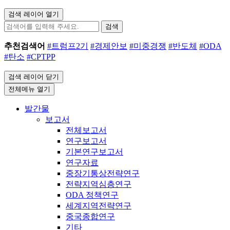
검색 레이어 열기
검색
추천검색어
#트럼프2기
#경제안보
#미중경쟁
#반도체
#ODA
#탄소
#CPTPP
검색 레이어 닫기
전체메뉴 열기
발간물
보고서
전체보고서
연구보고서
기본연구보고서
연구자료
중장기통상전략연구
전략지역심층연구
ODA 정책연구
세계지역전략연구
중국종합연구
기타