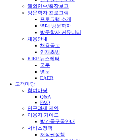
해외연수/출장보고
방문학자 프로그램
프로그램 소개
역대 방문학자
방문학자 커뮤니티
채용안내
채용공고
인재초빙
KIEP 뉴스레터
국문
영문
EAER
고객마당
참여마당
Q&A
FAQ
연구과제 제안
이용자 가이드
발간물구독안내
서비스정책
저작권정책