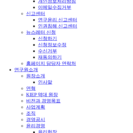
개인정보처리방침
이메일수집거부
신고센터
연구윤리 신고센터
인권침해 신고센터
뉴스레터 신청
신청하기
신청정보수정
수신거부
재동의하기
홈페이지 담당자 연락처
연구원소개
원장소개
인사말
연혁
KIEP 역대 원장
비전과 경영목표
사업계획
조직
경영공시
윤리경영
윤리헌장