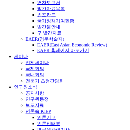
연차보고서
발간자료목록
인포카드
국가정책기여현황
발간물안내
구 발간자료
EAER(영문학술지)
EAER(East Asian Economic Review)
EAER 홈페이지 바로가기
세미나
전체세미나
국제회의
국내회의
전문가 초청간담회
연구원소식
공지사항
연구원동정
보도자료
언론속 KIEP
언론기고
언론인터뷰
연구원관련기사