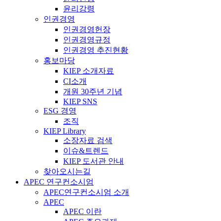
윤리강령
인권경영
인권경영헌장
인권경영규정
인권경영 추진현황
홍보마당
KIEP 소개자료
CI소개
개원 30주년 기념
KIEP SNS
ESG 경영
조직
KIEP Library
소장자료 검색
이슈&트렌드
KIEP 도서관 안내
찾아오시는길
APEC 연구컨소시엄
APEC연구컨소시엄 소개
APEC
APEC 이란