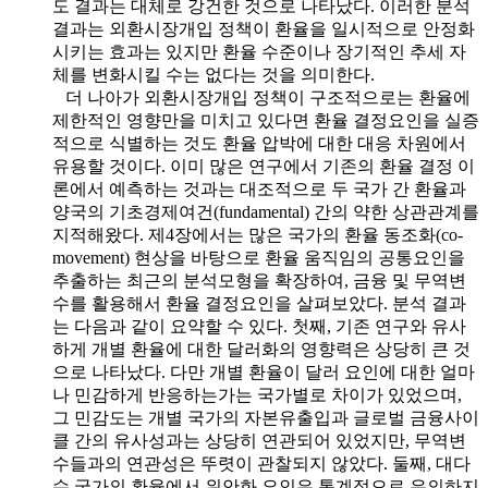
도 결과는 대체로 강건한 것으로 나타났다. 이러한 분석
결과는 외환시장개입 정책이 환율을 일시적으로 안정화
시키는 효과는 있지만 환율 수준이나 장기적인 추세 자
체를 변화시킬 수는 없다는 것을 의미한다.
더 나아가 외환시장개입 정책이 구조적으로는 환율에
제한적인 영향만을 미치고 있다면 환율 결정요인을 실증
적으로 식별하는 것도 환율 압박에 대한 대응 차원에서
유용할 것이다. 이미 많은 연구에서 기존의 환율 결정 이
론에서 예측하는 것과는 대조적으로 두 국가 간 환율과
양국의 기초경제여건(fundamental) 간의 약한 상관관계를
지적해왔다. 제4장에서는 많은 국가의 환율 동조화(co-
movement) 현상을 바탕으로 환율 움직임의 공통요인을
추출하는 최근의 분석모형을 확장하여, 금융 및 무역변
수를 활용해서 환율 결정요인을 살펴보았다. 분석 결과
는 다음과 같이 요약할 수 있다. 첫째, 기존 연구와 유사
하게 개별 환율에 대한 달러화의 영향력은 상당히 큰 것
으로 나타났다. 다만 개별 환율이 달러 요인에 대한 얼마
나 민감하게 반응하는가는 국가별로 차이가 있었으며,
그 민감도는 개별 국가의 자본유출입과 글로벌 금융사이
클 간의 유사성과는 상당히 연관되어 있었지만, 무역변
수들과의 연관성은 뚜렷이 관찰되지 않았다. 둘째, 대다
수 국가의 환율에서 위안화 요인은 통계적으로 유의하지