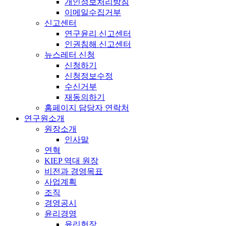
개인정보처리방침
이메일수집거부
신고센터
연구윤리 신고센터
인권침해 신고센터
뉴스레터 신청
신청하기
신청정보수정
수신거부
재동의하기
홈페이지 담당자 연락처
연구원소개
원장소개
인사말
연혁
KIEP 역대 원장
비전과 경영목표
사업계획
조직
경영공시
윤리경영
윤리헌장