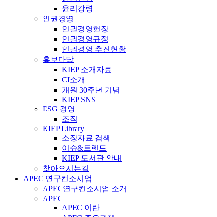
윤리강령
인권경영
인권경영헌장
인권경영규정
인권경영 추진현황
홍보마당
KIEP 소개자료
CI소개
개원 30주년 기념
KIEP SNS
ESG 경영
조직
KIEP Library
소장자료 검색
이슈&트렌드
KIEP 도서관 안내
찾아오시는길
APEC 연구컨소시엄
APEC연구컨소시엄 소개
APEC
APEC 이란