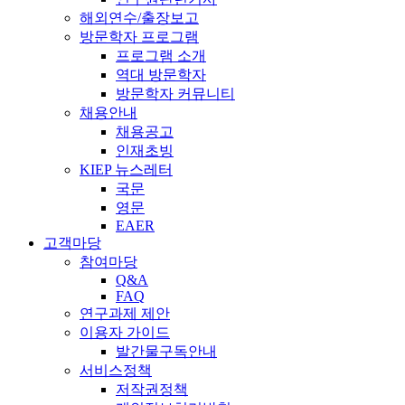
해외연수/출장보고
방문학자 프로그램
프로그램 소개
역대 방문학자
방문학자 커뮤니티
채용안내
채용공고
인재초빙
KIEP 뉴스레터
국문
영문
EAER
고객마당
참여마당
Q&A
FAQ
연구과제 제안
이용자 가이드
발간물구독안내
서비스정책
저작권정책