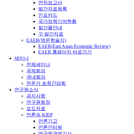
연차보고서
발간자료목록
인포카드
국가정책기여현황
발간물안내
구 발간자료
EAER(영문학술지)
EAER(East Asian Economic Review)
EAER 홈페이지 바로가기
세미나
전체세미나
국제회의
국내회의
전문가 초청간담회
연구원소식
공지사항
연구원동정
보도자료
언론속 KIEP
언론기고
언론인터뷰
연구원관련기사