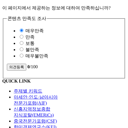
이 페이지에서 제공하는 정보에 대하여 만족하십니까?
콘텐츠 만족도 조사
매우만족
만족
보통
불만족
매우불만족
0
/100
QUICK LINK
주제별 키워드
아세안·인도·남아시아
전문가포럼(AIF)
신흥지역정보종합
지식포탈(EMERiCs)
중국전문가포럼(CSF)
한미경제연구소(KEI)