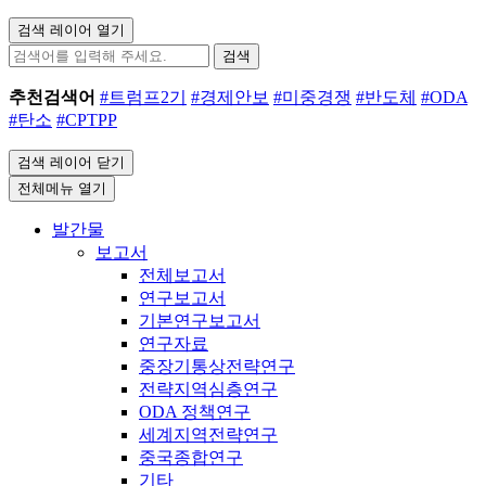
검색 레이어 열기
검색
추천검색어
#트럼프2기
#경제안보
#미중경쟁
#반도체
#ODA
#탄소
#CPTPP
검색 레이어 닫기
전체메뉴 열기
발간물
보고서
전체보고서
연구보고서
기본연구보고서
연구자료
중장기통상전략연구
전략지역심층연구
ODA 정책연구
세계지역전략연구
중국종합연구
기타