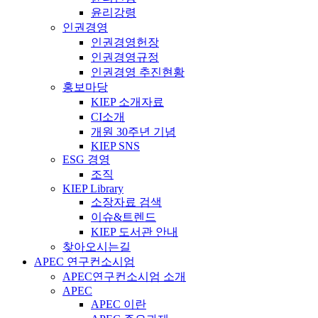
윤리강령
인권경영
인권경영헌장
인권경영규정
인권경영 추진현황
홍보마당
KIEP 소개자료
CI소개
개원 30주년 기념
KIEP SNS
ESG 경영
조직
KIEP Library
소장자료 검색
이슈&트렌드
KIEP 도서관 안내
찾아오시는길
APEC 연구컨소시엄
APEC연구컨소시엄 소개
APEC
APEC 이란