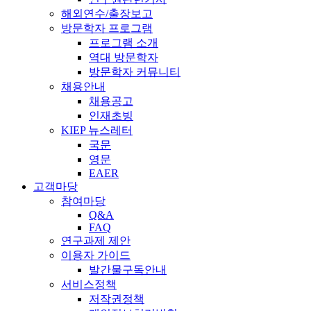
해외연수/출장보고
방문학자 프로그램
프로그램 소개
역대 방문학자
방문학자 커뮤니티
채용안내
채용공고
인재초빙
KIEP 뉴스레터
국문
영문
EAER
고객마당
참여마당
Q&A
FAQ
연구과제 제안
이용자 가이드
발간물구독안내
서비스정책
저작권정책