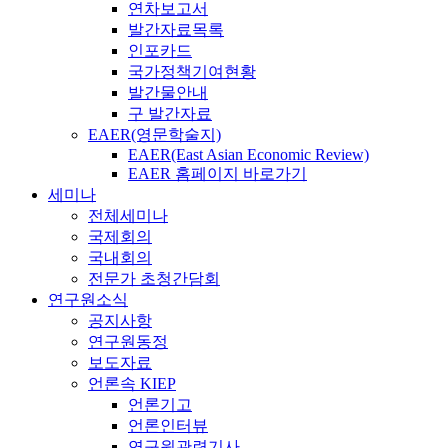
연차보고서
발간자료목록
인포카드
국가정책기여현황
발간물안내
구 발간자료
EAER(영문학술지)
EAER(East Asian Economic Review)
EAER 홈페이지 바로가기
세미나
전체세미나
국제회의
국내회의
전문가 초청간담회
연구원소식
공지사항
연구원동정
보도자료
언론속 KIEP
언론기고
언론인터뷰
연구원관련기사