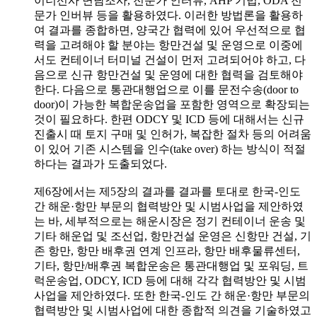
이너선사 면담조사, 전문가 인터뷰, AHP 기법, ODA 전
문가 인버뷰 등을 활용하였다. 이러한 방법론을 활용하
여 결과를 종합하면, 양국간 협력에 있어 우선적으로 협
력을 고려해야 할 분야는 항만건설 및 운영으로 이중에
서도 컨테이너 터미널 건설이 먼저 고려되어야 하고, 다
음으로 신규 항만건설 및 운영에 대한 협력을 검토해야
한다. 다음으로 통관대행업으로 이를 문전수송(door to
door)이 가능한 복합운송업을 포함한 영역으로 확장되는
것이 필요하다. 한편 ODCY 및 ICD 등에 대해서는 신규
진출시 때 토지 구매 및 인허가, 복잡한 절차 등의 어려움
이 있어 기존 시스템을 인수(take over) 하는 방식이 적절
하다는 결과가 도출되었다.
제6장에서는 제5장의 결과를 결과를 토대로 한국-인도
간 해운·항만 부문의 협력방안 및 시범사업을 제안하였
는 바, 세부적으로는 해운시장은 정기 컨테이너 운송 및
기타 해운업 및 조선업, 항만건설 운영은 신항만 건설, 기
존 항만, 항만 배후권 연계 인프라, 항만 배후물류센터,
기타, 항만/배후권 복합운송은 통관대행업 및 포워딩, 트
럭운송업, ODCY, ICD 등에 대해 각각 협력방안 및 시범
사업을 제안하였다. 또한 한국-인도 간 해운·항만 부문의
협력방안 및 시범사업에 대한 종합적 의견을 기술하였고