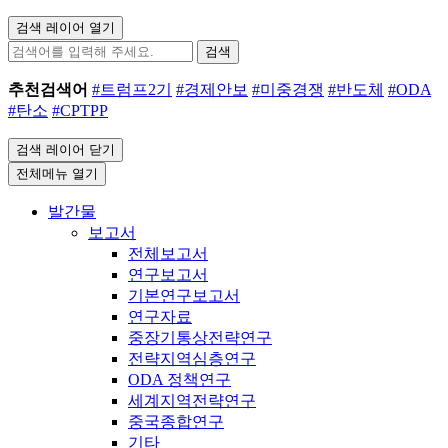
검색 레이어 열기
검색
추천검색어
#트럼프2기
#경제안보
#미중경쟁
#반도체
#ODA
#탄소
#CPTPP
검색 레이어 닫기
전체메뉴 열기
발간물
보고서
전체보고서
연구보고서
기본연구보고서
연구자료
중장기통상전략연구
전략지역심층연구
ODA 정책연구
세계지역전략연구
중국종합연구
기타