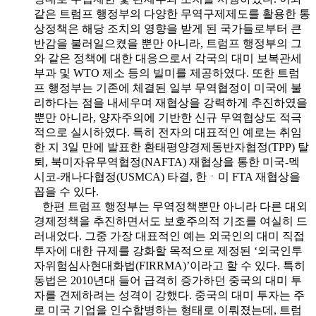
같은 트럼프 행정부의 다양한 무역구제제도를 활용한 통
상정책은 해당 조치의 영향을 받게 된 국가들로부터 큰
반감을 불러일으켰을 뿐만 아니라, 트럼프 행정부의 그
와 같은 정책에 대한 대응으로서 각국의 대미 보복관세
부과 및 WTO 제소 등의 빌미를 제공하였다. 또한 트럼
프 행정부는 기존에 체결된 일부 무역협정이 미국에 불
리하다는 점을 내세우며 재협상을 강력하게 추진하였을
뿐만 아니라, 양자주의에 기반한 신규 무역협상도 적극
적으로 실시하였다. 특히 전자의 대표적인 예로는 취임
한 지 3일 만에 발표한 환태평양경제동반자협정(TPP) 탈
퇴, 북미자유무역협정(NAFTA) 재협상을 통한 미국-멕
시코-캐나다협정(USMCA) 타결, 한ㆍ미 FTA 재협상을
꼽을 수 있다.
한편 트럼프 행정부는 무역정책뿐만 아니라 다른 대외
경제정책을 추진하면서도 보호주의적 기조를 여실히 드
러내었다. 그중 가장 대표적인 예는 외국인의 대미 직접
투자에 대한 규제를 강화할 목적으로 제정된 ‘외국인투
자위험심사현대화법(FIRRMA)’이라고 할 수 있다. 특히
동법은 2010년대 들어 급격히 증가하던 중국의 대미 투
자를 견제하려는 성격이 강했다. 중국의 대미 투자는 주
로 미국 기업을 인수합병하는 형태로 이뤄졌는데, 트럼