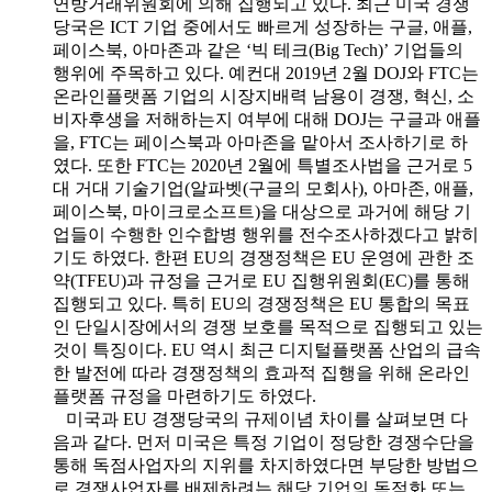
연방거래위원회에 의해 집행되고 있다. 최근 미국 경쟁
당국은 ICT 기업 중에서도 빠르게 성장하는 구글, 애플,
페이스북, 아마존과 같은 ‘빅 테크(Big Tech)’ 기업들의
행위에 주목하고 있다. 예컨대 2019년 2월 DOJ와 FTC는
온라인플랫폼 기업의 시장지배력 남용이 경쟁, 혁신, 소
비자후생을 저해하는지 여부에 대해 DOJ는 구글과 애플
을, FTC는 페이스북과 아마존을 맡아서 조사하기로 하
였다. 또한 FTC는 2020년 2월에 특별조사법을 근거로 5
대 거대 기술기업(알파벳(구글의 모회사), 아마존, 애플,
페이스북, 마이크로소프트)을 대상으로 과거에 해당 기
업들이 수행한 인수합병 행위를 전수조사하겠다고 밝히
기도 하였다. 한편 EU의 경쟁정책은 EU 운영에 관한 조
약(TFEU)과 규정을 근거로 EU 집행위원회(EC)를 통해
집행되고 있다. 특히 EU의 경쟁정책은 EU 통합의 목표
인 단일시장에서의 경쟁 보호를 목적으로 집행되고 있는
것이 특징이다. EU 역시 최근 디지털플랫폼 산업의 급속
한 발전에 따라 경쟁정책의 효과적 집행을 위해 온라인
플랫폼 규정을 마련하기도 하였다.
미국과 EU 경쟁당국의 규제이념 차이를 살펴보면 다
음과 같다. 먼저 미국은 특정 기업이 정당한 경쟁수단을
통해 독점사업자의 지위를 차지하였다면 부당한 방법으
로 경쟁사업자를 배제하려는 해당 기업의 독점화 또는