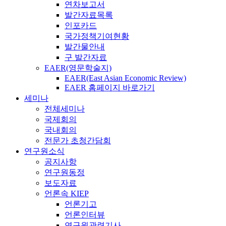
연차보고서
발간자료목록
인포카드
국가정책기여현황
발간물안내
구 발간자료
EAER(영문학술지)
EAER(East Asian Economic Review)
EAER 홈페이지 바로가기
세미나
전체세미나
국제회의
국내회의
전문가 초청간담회
연구원소식
공지사항
연구원동정
보도자료
언론속 KIEP
언론기고
언론인터뷰
연구원관련기사