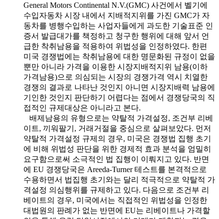
General Motors Continental N.V.(GMC) 사건에서 벨기에
수입자동차 시장 내에서 지배적지위를 가진 GMC가 자
동차를 병행수입하는 사업자들에게 과도한 기술표준 인
증서 발급대가를 책정하고 청구한 행위에 대해 앞서 언
급한 착취남용을 적용하여 위법성을 인정하였다. 한편
미국 경쟁법에는 착취남용에 대한 명문화된 규정이 없을
뿐만 아니라 가격을 이용한 시장지배적지위 남용(이하
가격남용)으로 의심되는 시장의 경쟁가격 역시 치열한
경쟁의 결과로 나타난 것인지 아니면 시장지배력 남용에
기인한 것인지 판단하기 어렵다는 점에서 경쟁당국의 직
접적인 규제대상은 아니라고 본다.
배제남용의 유형으로는 약탈적 가격설정, 조건부 리베
이트, 끼워팔기, 거래거절을 중심으로 살펴보았다. 먼저
약탈적 가격설정 규제의 경우, 미국은 경쟁법 집행 초기
에 비해 위법성 판단을 위한 경제적 효과 분석을 엄밀히
요구함으로써 소극적인 법 집행이 이뤄지고 있다. 반면
에 EU 경쟁당국은 Areeda-Turner 테스트를 본격적으로
수용하면서 법집행 초기와는 달리 적극적으로 약탈적 가
격설정 의심행위를 규제하고 있다. 다음으로 조건부 리
베이트의 경우, 미국에서는 직접적인 위법성을 인정한
대법원의 판례가 없는 반면에 EU는 리베이트나 가격할