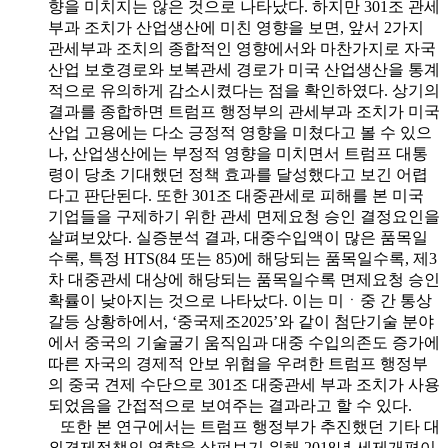
향을 미치지는 않은 것으로 나타났다. 하지만 301조 관세
부과 조치가 산업생산에 미친 영향을 보면, 앞서 2가지
관세부과 조치의 종합적인 영향에서와 마찬가지로 자국
산업 보호경로와 보복관세 경로가 미국 산업생산을 통계
적으로 유의하게 감소시켰다는 점을 확인하였다. 상기의
결과를 종합하면 트럼프 행정부의 관세부과 조치가 미국
산업 고용에는 다소 긍정적 영향을 미쳤다고 볼 수 있으
나, 산업생산에는 부정적 영향을 미치면서 트럼프 대통
령이 당초 기대했던 정책 효과를 달성했다고 보긴 어렵
다고 판단된다. 또한 301조 대중관세로 피해를 본 미국
기업들을 구제하기 위한 관세 면제요청 승인 결정요인을
살펴보았다. 실증분석 결과, 대중수입액이 많은 품목일
수록, 특정 HTS(84 또는 85)에 해당되는 품목일수록, 제3
차 대중관세 대상에 해당되는 품목일수록 면제요청 승인
확률이 낮아지는 것으로 나타났다. 이는 미ㆍ중 간 통상
갈등 상황하에서, ‘중국제조2025’와 같이 첨단기술 분야
에서 중국의 기술굴기 움직임과 대중 수입의존도 증가에
따른 자국의 경제적 안보 위협을 우려한 트럼프 행정부
의 중국 견제 수단으로 301조 대중관세 부과 조치가 사용
되었음을 간접적으로 보여주는 결과라고 할 수 있다.
또한 본 연구에서는 트럼프 행정부가 추진했던 기타 대
외경제정책의 영향을 살펴보기 위해 2018년 세제개편이