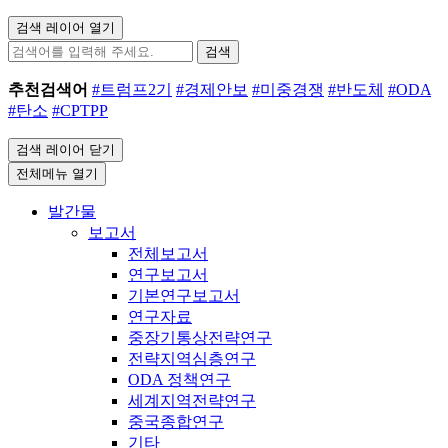
검색 레이어 열기
검색
추천검색어
#트럼프2기
#경제안보
#미중경쟁
#반도체
#ODA
#탄소
#CPTPP
검색 레이어 닫기
전체메뉴 열기
발간물
보고서
전체보고서
연구보고서
기본연구보고서
연구자료
중장기통상전략연구
전략지역심층연구
ODA 정책연구
세계지역전략연구
중국종합연구
기타