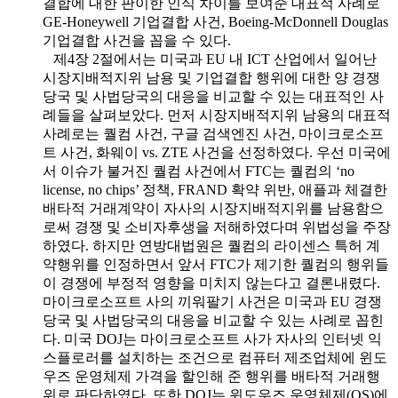
결합에 대한 판이한 인식 차이를 보여준 대표적 사례로
GE-Honeywell 기업결합 사건, Boeing-McDonnell Douglas
기업결합 사건을 꼽을 수 있다.
제4장 2절에서는 미국과 EU 내 ICT 산업에서 일어난
시장지배적지위 남용 및 기업결합 행위에 대한 양 경쟁
당국 및 사법당국의 대응을 비교할 수 있는 대표적인 사
례들을 살펴보았다. 먼저 시장지배적지위 남용의 대표적
사례로는 퀄컴 사건, 구글 검색엔진 사건, 마이크로소프
트 사건, 화웨이 vs. ZTE 사건을 선정하였다. 우선 미국에
서 이슈가 불거진 퀄컴 사건에서 FTC는 퀄컴의 ‘no
license, no chips’ 정책, FRAND 확약 위반, 애플과 체결한
배타적 거래계약이 자사의 시장지배적지위를 남용함으
로써 경쟁 및 소비자후생을 저해하였다며 위법성을 주장
하였다. 하지만 연방대법원은 퀄컴의 라이센스 특허 계
약행위를 인정하면서 앞서 FTC가 제기한 퀄컴의 행위들
이 경쟁에 부정적 영향을 미치지 않는다고 결론내렸다.
마이크로소프트 사의 끼워팔기 사건은 미국과 EU 경쟁
당국 및 사법당국의 대응을 비교할 수 있는 사례로 꼽힌
다. 미국 DOJ는 마이크로소프트 사가 자사의 인터넷 익
스플로러를 설치하는 조건으로 컴퓨터 제조업체에 윈도
우즈 운영체제 가격을 할인해 준 행위를 배타적 거래행
위로 판단하였다. 또한 DOJ는 윈도우즈 운영체제(OS)에