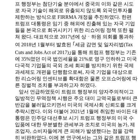
프 행정부는 첨단기술 분야에서 중국의 이와 같은 시도
로 자국 기술이 해외로 유출되지 않도록 외국인투자를
제한하는 방식으로 FIRRMA 개정을 추진하였다. 한편
트럼프 대통령은 임기 중 해외에 진출해 있는 자국 기업
들을 본국으로 회귀시키기 위한 리쇼어링 정책 또한 펼
쳐 왔다. 대표적으로 2017년에 상ㆍ하원 의회를 통과하
여 2018년 1월부터 발효된 ｢세금 감면 및 일자리법(Tax
Cuts and Jobs Act of 2017)｣을 통해 트럼프 행정부는 기존
에 35%였던 미국 법인세율을 21%로 영구 인하하고 미국
다국적 기업들의 국외 조세 회피를 방지하기 위한 국제
과세제도 개편을 단행함으로써, 자국 기업을 대상으로
한 리쇼어링 인센티브를 확대함은 물론 오프쇼어링에 따
른 징벌적 조치를 부과하고자 하였다.
앞서 언급하였듯이 트럼프 행정부의 양자주의적이고
일방적인 무역정책 시행은 주요 대미 교역국들로부터 큰
반감을 불러일으키면서 미국의 국제사회 신뢰도를 크게
추락시켰다. 이와 더불어 2021년 1월에 취임한 바이든 대
통령은 민주당 대선후보 시기 트럼프 행정부의 미국 수
입품에 대한 무분별한 관세부과 조치로 미국의 농가, 제
조업자, 소비자들에게 큰 피해가 발생했다는 점을 강력
히 비판하였다. 이에 본 연구에서는 그와 같은 트럼프 행