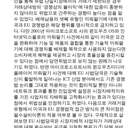
인을 통해 유럽 단일시장에서의 거래가 제한되는 경우
거래상대방의 ‘경쟁상의 불이익’에 대한 입증이 충분하
지 않더라도 위법으로 간주하는 경향이 높다는 점을 알
수 있었다. 배제남용의 셋째 유형인 끼워팔기에 대해 미
국과 EU 경쟁법은 해당 행위를 명시적으로 금지하고 있
다. 다만 2001년 마이크로소프트 사의 윈도우즈 OS와 인
터넷익스플로러 끼워팔기 사건에서와 같이 미국은 요건
을 완화하여 기능 및 제품의 결합을 통한 기술적 끼워팔
기에 대해 경쟁자를 배제할 목적으로 사용되지 않는다면
소비자에게 혜택을 제공하고 시장의 효율성을 증진시킬
수 있다는 점에서 당연위법으로 보지 않는 판례가 나오
기도 하였다. 반면 마이크로소프트사의 윈도우즈미디어
플레이어 끼워팔기 사건에 대해 EU 사법당국은 기술혁
신이 활발하게 일어나는 ICT 산업 분야에서도 기존 경쟁
법 논리를 그대로 적용하는 것이 합리적일 뿐만 아니라
네트워크 효과를 통한 진입장벽 설정은 시장지배적지위
를 가진 사업자의 지배력을 고착화시키는 효과가 있다는
점에서 위법성을 인정하기도 하였다. 다음으로 거래거절
유형에서 미국과 EU 경쟁법적 접근 방식의 큰 차이점은
필수설비이론의 적용 여부로 볼 수 있다. 구체적으로 살
펴보면 EU 사법당국은 시장지배적 사업자가 거래상대
방에 대해 필수설비 공급을 거절한 행위가 ① 당해 설비