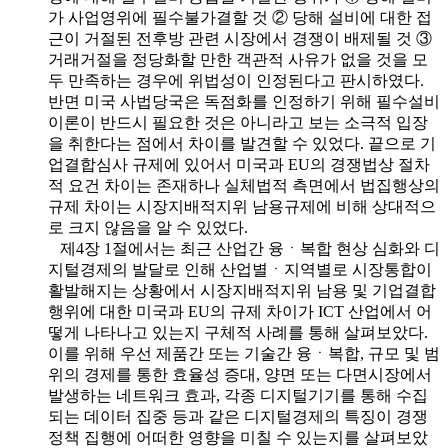
가 사업영위에 필수불가결할 것 ② 당해 설비에 대한 접
근이 거절된 전후방 관련 시장에서 경쟁이 배제될 것 ③
거래거절을 정당화할 만한 객관적 사유가 없을 것을 모
두 만족하는 경우에 위법성이 인정된다고 판시하였다.
반면 미국 사법당국은 독점화를 인정하기 위해 필수설비
이론이 반드시 필요한 것은 아니라고 보는 소극적 입장
을 취한다는 점에서 차이를 발견할 수 있었다. 끝으로 기
업결합심사 규제에 있어서 미국과 EU의 경쟁법상 절차
적 요건 차이는 존재하나 실체법적 측면에서 법집행상의
규제 차이는 시장지배적지위 남용규제에 비해 상대적으
로 크지 않음을 알 수 있었다.
제4장 1절에서는 최근 산업간 융ㆍ복합 현상 심화와 디
지털경제의 발달로 인해 산업별ㆍ지역별로 시장통합이
활발해지는 상황에서 시장지배적지위 남용 및 기업결합
행위에 대한 미국과 EU의 규제 차이가 ICT 산업에서 어
떻게 나타나고 있는지 구체적 사례를 통해 살펴보았다.
이를 위해 우선 제품간 또는 기술간 융ㆍ복합, 규모 및 범
위의 경제를 통한 효율성 증대, 양면 또는 다면시장에서
발생하는 네트워크 효과, 각종 디지털기기를 통해 수집
되는 데이터 집중 등과 같은 디지털경제의 특징이 경쟁
정책 집행에 어떠한 영향을 미칠 수 있는지를 살펴보았