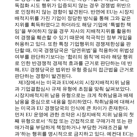
독점화 시도 행위가 입증되지 않는 경우 경쟁법 위반으
로 인정하지 않는 경향이 발견된다. 반면에 EU는 시장지
배적지위를 가진 기업이 정당한 방식을 통해 그와 같은
지위를 획득하였다고 하더라도 해당 기업에 ‘특별한 책
임’을 부여하지 않을 경우 자사의 지배적지위를 활용하
여 경쟁을 훼손할 수 있기 때문에 적극적인 정부 개입을
허용하고 있다. 또한 특정 기업행위의 경쟁제한성을 판
단할 때, 미국 경쟁당국은 ‘당연위법’을 적용하여 위법성
여부를 판단하기보다는 ‘합리의 원칙’에 따라 해당 행위
로 인한 반경쟁적 경제적 효과를 근거로 판단하는 데 반
해, EU 경쟁당국은 법위반 유형 중심의 접근법을 근거로
판단하는 경향이 발견된다.
제3장에서는 미국과 EU에서의 시장지배적지위 남용
과 기업결합심사 규제 유형에 초점을 맞춰 살펴보았다.
시장지배적지위 남용 유형으로는 크게 착취남용과 배제
남용을 중심으로 내용을 정리하였다. 착취남용에 대해서
는 미국과 EU 경쟁당국의 인식에 큰 차이가 존재한다.
먼저 EU 운영에 관한 조약은 시장지배적 지위 남용의 첫
째 유형으로서 ‘직접 또는 간접적으로 구매가격 또는 판
매가격을 부당하게 책정하거나 부당한 거래조건을 부
과’하는 행위를 명시적으로 금지하고 있다. 예컨대 EC는