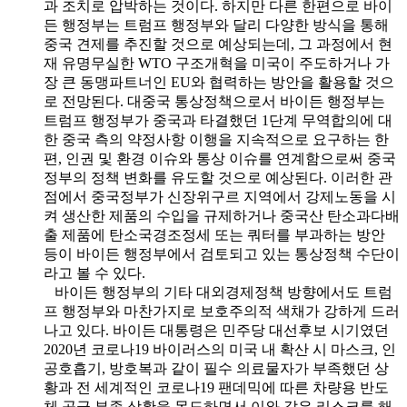
과 조치로 압박하는 것이다. 하지만 다른 한편으로 바이
든 행정부는 트럼프 행정부와 달리 다양한 방식을 통해
중국 견제를 추진할 것으로 예상되는데, 그 과정에서 현
재 유명무실한 WTO 구조개혁을 미국이 주도하거나 가
장 큰 동맹파트너인 EU와 협력하는 방안을 활용할 것으
로 전망된다. 대중국 통상정책으로서 바이든 행정부는
트럼프 행정부가 중국과 타결했던 1단계 무역합의에 대
한 중국 측의 약정사항 이행을 지속적으로 요구하는 한
편, 인권 및 환경 이슈와 통상 이슈를 연계함으로써 중국
정부의 정책 변화를 유도할 것으로 예상된다. 이러한 관
점에서 중국정부가 신장위구르 지역에서 강제노동을 시
켜 생산한 제품의 수입을 규제하거나 중국산 탄소과다배
출 제품에 탄소국경조정세 또는 쿼터를 부과하는 방안
등이 바이든 행정부에서 검토되고 있는 통상정책 수단이
라고 볼 수 있다.
바이든 행정부의 기타 대외경제정책 방향에서도 트럼
프 행정부와 마찬가지로 보호주의적 색채가 강하게 드러
나고 있다. 바이든 대통령은 민주당 대선후보 시기였던
2020년 코로나19 바이러스의 미국 내 확산 시 마스크, 인
공호흡기, 방호복과 같이 필수 의료물자가 부족했던 상
황과 전 세계적인 코로나19 팬데믹에 따른 차량용 반도
체 공급 부족 상황을 목도하면서 이와 같은 리스크를 해