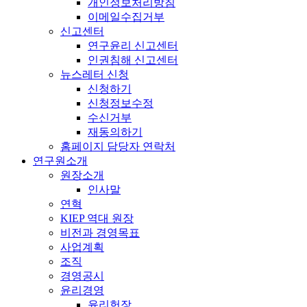
개인정보처리방침
이메일수집거부
신고센터
연구윤리 신고센터
인권침해 신고센터
뉴스레터 신청
신청하기
신청정보수정
수신거부
재동의하기
홈페이지 담당자 연락처
연구원소개
원장소개
인사말
연혁
KIEP 역대 원장
비전과 경영목표
사업계획
조직
경영공시
윤리경영
윤리헌장