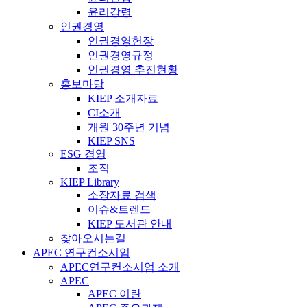
윤리강령
인권경영
인권경영헌장
인권경영규정
인권경영 추진현황
홍보마당
KIEP 소개자료
CI소개
개원 30주년 기념
KIEP SNS
ESG 경영
조직
KIEP Library
소장자료 검색
이슈&트렌드
KIEP 도서관 안내
찾아오시는길
APEC 연구컨소시엄
APEC연구컨소시엄 소개
APEC
APEC 이란