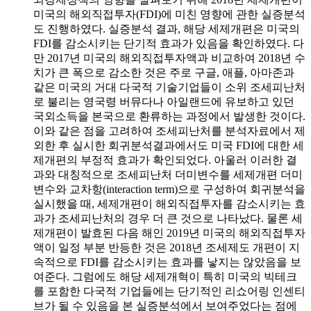
미국의 해외직접투자(FDI)에 미친 영향에 관한 실증분석
도 진행하였다. 실증분석 결과, 해당 세제개편은 미국의
FDI를 감소시키는 단기적 효과가 있음을 확인하였다. 다
만 2017년 미국의 해외직접투자액과 비교하여 2018년 수
치가 큰 폭으로 감소한 것은 주로 구글, 애플, 아마존과
같은 미국의 거대 다국적 기술기업들이 소위 조세피난처
로 불리는 영국령 버뮤다나 아일랜드에 유보하고 있던
국외소득을 본국으로 환류하는 과정에서 발생한 것이다.
이와 같은 점을 고려하여 조세피난처를 분석자료에서 제
외한 후 실시한 회귀분석결과에서도 미국 FDI에 대한 세
제개편의 부정적 효과가 확인되었다. 아울러 이러한 결
과와 대칭적으로 조세피난처 더미변수를 세제개편 더미
변수와 교차항(interaction term)으로 구성하여 회귀분석을
실시했을 때, 세제개편이 해외직접투자를 감소시키는 효
과가 조세피난처의 경우 더 큰 것으로 나타났다. 물론 세
제개편이 발효된 다음 해인 2019년 미국의 해외직접투자
액이 일정 부분 반등한 것은 2018년 조세제도 개편이 지
속적으로 FDI를 감소시키는 효과를 낳지는 않았음을 보
여준다. 그럼에도 해당 세제개혁이 특히 미국의 빅테크
를 포함한 다국적 기업들에는 단기적인 리쇼어링 인센티
브가 될 수 있음을 본 실증분석에서 보여주었다는 점에