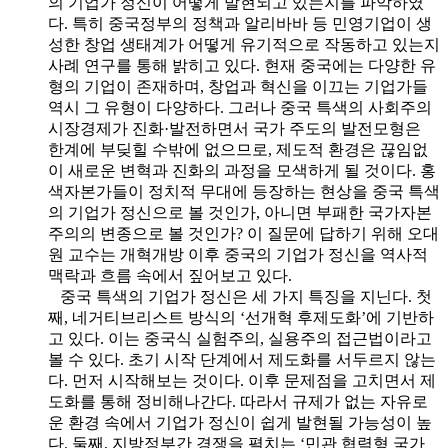
의 기업가 정신이 어떻게 발현되고 있는지를 파악하였
다. 특히 중국정부의 정책과 알리바바 등 민영기업이 생
성한 창업 생태계가 어떻게 유기적으로 작동하고 있는지
사례 연구를 통해 밝히고 있다. 현재 중국에는 다양한 유
형의 기업이 존재하며, 창업과 혁신을 이끄는 기업가들
역시 그 유형이 다양하다. 그러나 중국 특색의 사회주의
시장경제가 진화·발전하면서 국가 주도의 발전모형은
한계에 부딪힐 수밖에 없으므로, 제도적 환경은 끊임없
이 새로운 변혁과 진화의 과정을 모색하게 될 것이다. 홍
색자본가들이 정치적 무대에 등장하는 현상을 중국 특색
의 기업가 정신으로 볼 것인가, 아니면 부패한 국가자본
주의의 변종으로 볼 것인가? 이 질문에 답하기 위해 오대
원 교수는 개혁개방 이후 중국의 기업가 정신을 역사적
맥락과 흐름 속에서 짚어보고 있다.
중국 특색의 기업가 정신은 세 가지 특징을 지닌다. 첫
째, 네거티브리스트 방식의 ‘선개혁 후제도화’에 기반하
고 있다. 이는 중국식 실험주의, 실용주의 접근법이라고
볼 수 있다. 초기 시작 단계에서 제도화를 서두르지 않는
다. 먼저 시작해보는 것이다. 이후 문제점을 고치면서 제
도화를 통해 정비해나간다. 따라서 규제가 없는 자유로
운 환경 속에서 기업가 정신이 쉽게 발현될 가능성이 높
다. 둘째, 지방정부간 경쟁을 펼치는 ‘민관 협력형 국가