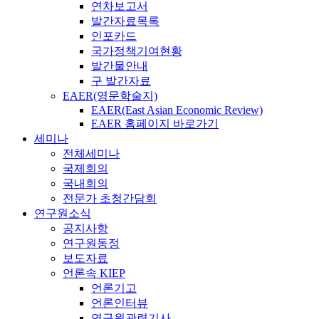
연차보고서
발간자료목록
인포카드
국가정책기여현황
발간물안내
구 발간자료
EAER(영문학술지)
EAER(East Asian Economic Review)
EAER 홈페이지 바로가기
세미나
전체세미나
국제회의
국내회의
전문가 초청간담회
연구원소식
공지사항
연구원동정
보도자료
언론속 KIEP
언론기고
언론인터뷰
연구원관련기사