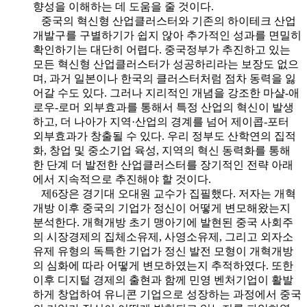
향성을 이해하는 데 도움을 줄 것이다.
중국의 혁신형 산업클러스터와 기존의 하이테크 산업
개발구를 구별하기가 쉽지 않아 추가적인 성과를 면밀히
확인하기는 대단히 어렵다. 중국정부가 추진하고 있는
모든 혁신형 산업클러스터가 성공하리라는 보장도 없으
며, 과거 일본이나 한국의 클러스터처럼 점차 동력을 잃
어갈 수도 있다. 그러나 지리적인 개념을 강조한 마샬-애
로우-로머 외부효과를 통해서 특정 산업의 혁신이 발생
하고, 더 나아가 지역·산업의 경계를 넘어 제이콥-포터
외부효과가 창출될 수 있다. 우리 정부도 산학연의 집적
화, 창업 및 중소기업 육성, 지역의 혁신 동력화를 통해
한 단계 더 발전한 산업클러스터를 장기적인 전략 아래
에서 지속적으로 추진해야 할 것이다.
제6장은 경기대 오대원 교수가 집필했다. 저자는 개혁
개방 이후 중국의 기업가 정신이 어떻게 변모해왔는지
분석한다. 개혁개방 초기 맹아기에 발현된 중국 사회주
의 시장경제의 집체소유제, 사영소유제, 그리고 외자소
유제 유형의 독특한 기업가 정신 발전 모형이 개혁개방
의 심화에 따라 어떻게 변모하였는지 추적하였다. 또한
이후 디지털 경제의 출현과 함께 민영 벤처기업이 활발
하게 창업하여 유니콘 기업으로 성장하는 과정에서 중국