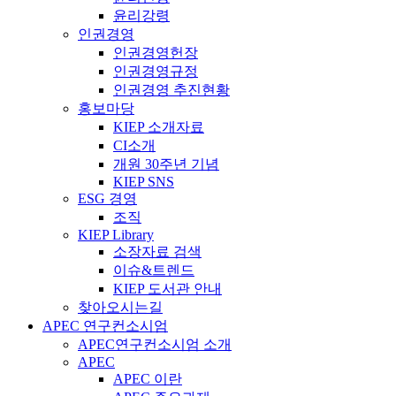
윤리강령
인권경영
인권경영헌장
인권경영규정
인권경영 추진현황
홍보마당
KIEP 소개자료
CI소개
개원 30주년 기념
KIEP SNS
ESG 경영
조직
KIEP Library
소장자료 검색
이슈&트렌드
KIEP 도서관 안내
찾아오시는길
APEC 연구컨소시엄
APEC연구컨소시엄 소개
APEC
APEC 이란