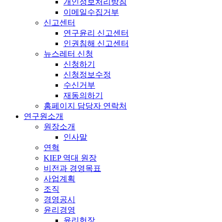
개인정보처리방침
이메일수집거부
신고센터
연구윤리 신고센터
인권침해 신고센터
뉴스레터 신청
신청하기
신청정보수정
수신거부
재동의하기
홈페이지 담당자 연락처
연구원소개
원장소개
인사말
연혁
KIEP 역대 원장
비전과 경영목표
사업계획
조직
경영공시
윤리경영
윤리헌장