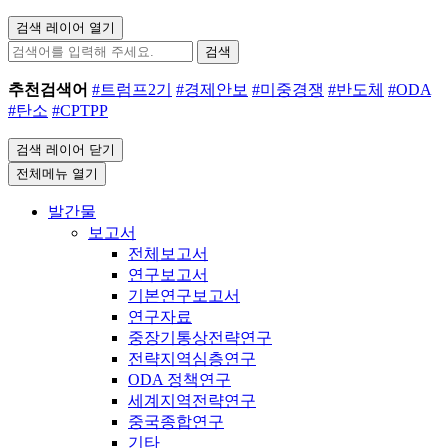
검색 레이어 열기
검색
추천검색어
#트럼프2기
#경제안보
#미중경쟁
#반도체
#ODA
#탄소
#CPTPP
검색 레이어 닫기
전체메뉴 열기
발간물
보고서
전체보고서
연구보고서
기본연구보고서
연구자료
중장기통상전략연구
전략지역심층연구
ODA 정책연구
세계지역전략연구
중국종합연구
기타