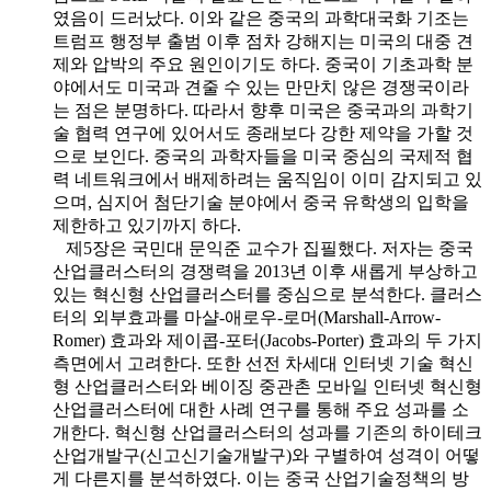
였음이 드러났다. 이와 같은 중국의 과학대국화 기조는
트럼프 행정부 출범 이후 점차 강해지는 미국의 대중 견
제와 압박의 주요 원인이기도 하다. 중국이 기초과학 분
야에서도 미국과 견줄 수 있는 만만치 않은 경쟁국이라
는 점은 분명하다. 따라서 향후 미국은 중국과의 과학기
술 협력 연구에 있어서도 종래보다 강한 제약을 가할 것
으로 보인다. 중국의 과학자들을 미국 중심의 국제적 협
력 네트워크에서 배제하려는 움직임이 이미 감지되고 있
으며, 심지어 첨단기술 분야에서 중국 유학생의 입학을
제한하고 있기까지 하다.
제5장은 국민대 문익준 교수가 집필했다. 저자는 중국
산업클러스터의 경쟁력을 2013년 이후 새롭게 부상하고
있는 혁신형 산업클러스터를 중심으로 분석한다. 클러스
터의 외부효과를 마샬-애로우-로머(Marshall-Arrow-
Romer) 효과와 제이콥-포터(Jacobs-Porter) 효과의 두 가지
측면에서 고려한다. 또한 선전 차세대 인터넷 기술 혁신
형 산업클러스터와 베이징 중관촌 모바일 인터넷 혁신형
산업클러스터에 대한 사례 연구를 통해 주요 성과를 소
개한다. 혁신형 산업클러스터의 성과를 기존의 하이테크
산업개발구(신고신기술개발구)와 구별하여 성격이 어떻
게 다른지를 분석하였다. 이는 중국 산업기술정책의 방