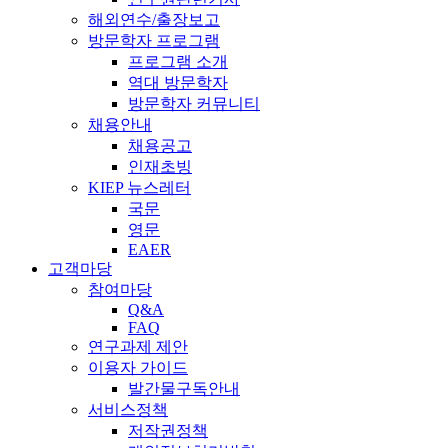
해외연수/출장보고
방문학자 프로그램
프로그램 소개
역대 방문학자
방문학자 커뮤니티
채용안내
채용공고
인재초빙
KIEP 뉴스레터
국문
영문
EAER
고객마당
참여마당
Q&A
FAQ
연구과제 제안
이용자 가이드
발간물구독안내
서비스정책
저작권정책