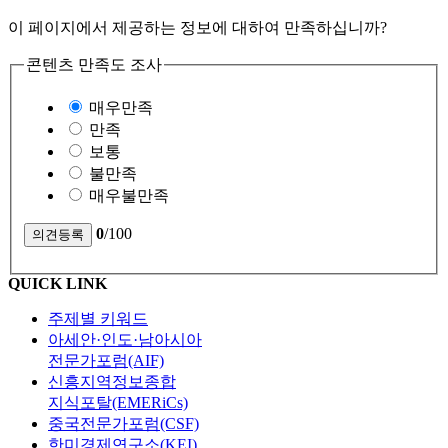
이 페이지에서 제공하는 정보에 대하여 만족하십니까?
콘텐츠 만족도 조사
매우만족
만족
보통
불만족
매우불만족
0
/100
QUICK LINK
주제별 키워드
아세안·인도·남아시아
전문가포럼(AIF)
신흥지역정보종합
지식포탈(EMERiCs)
중국전문가포럼(CSF)
한미경제연구소(KEI)