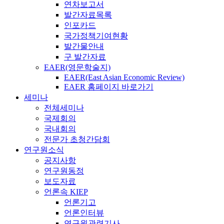
연차보고서
발간자료목록
인포카드
국가정책기여현황
발간물안내
구 발간자료
EAER(영문학술지)
EAER(East Asian Economic Review)
EAER 홈페이지 바로가기
세미나
전체세미나
국제회의
국내회의
전문가 초청간담회
연구원소식
공지사항
연구원동정
보도자료
언론속 KIEP
언론기고
언론인터뷰
연구원관련기사