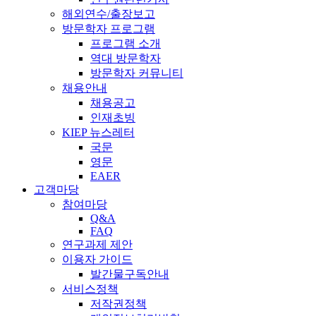
해외연수/출장보고
방문학자 프로그램
프로그램 소개
역대 방문학자
방문학자 커뮤니티
채용안내
채용공고
인재초빙
KIEP 뉴스레터
국문
영문
EAER
고객마당
참여마당
Q&A
FAQ
연구과제 제안
이용자 가이드
발간물구독안내
서비스정책
저작권정책