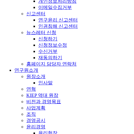
개인정보처리방침
이메일수집거부
신고센터
연구윤리 신고센터
인권침해 신고센터
뉴스레터 신청
신청하기
신청정보수정
수신거부
재동의하기
홈페이지 담당자 연락처
연구원소개
원장소개
인사말
연혁
KIEP 역대 원장
비전과 경영목표
사업계획
조직
경영공시
윤리경영
윤리헌장