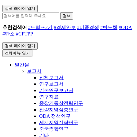
검색 레이어 열기
검색
추천검색어
#트럼프2기
#경제안보
#미중경쟁
#반도체
#ODA
#탄소
#CPTPP
검색 레이어 닫기
전체메뉴 열기
발간물
보고서
전체보고서
연구보고서
기본연구보고서
연구자료
중장기통상전략연구
전략지역심층연구
ODA 정책연구
세계지역전략연구
중국종합연구
기타