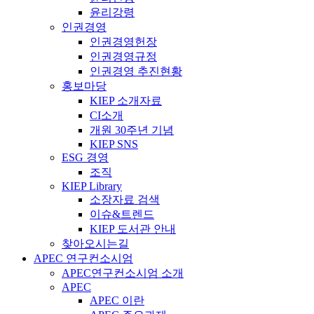
윤리강령
인권경영
인권경영헌장
인권경영규정
인권경영 추진현황
홍보마당
KIEP 소개자료
CI소개
개원 30주년 기념
KIEP SNS
ESG 경영
조직
KIEP Library
소장자료 검색
이슈&트렌드
KIEP 도서관 안내
찾아오시는길
APEC 연구컨소시엄
APEC연구컨소시엄 소개
APEC
APEC 이란