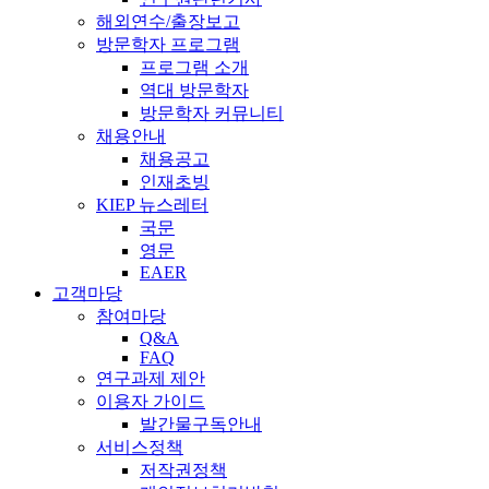
해외연수/출장보고
방문학자 프로그램
프로그램 소개
역대 방문학자
방문학자 커뮤니티
채용안내
채용공고
인재초빙
KIEP 뉴스레터
국문
영문
EAER
고객마당
참여마당
Q&A
FAQ
연구과제 제안
이용자 가이드
발간물구독안내
서비스정책
저작권정책