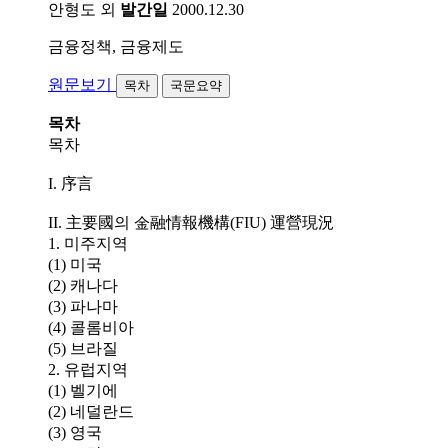
안형도 외
발간일
2000.12.30
금융정책, 금융제도
원문보기
목차
국문요약
목차
목차
I. 序言
II. 主要國의 金融情報機構(FIU) 運營現況
1. 미주지역
(1) 미국
(2) 캐나다
(3) 파나마
(4) 콜롬비아
(5) 브라질
2. 유럽지역
(1) 벨기에
(2) 네덜란드
(3) 영국