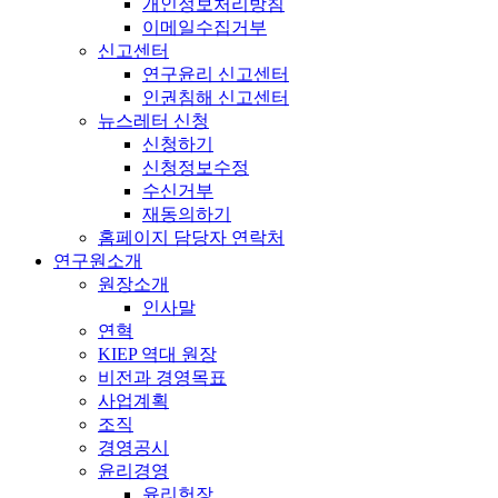
개인정보처리방침
이메일수집거부
신고센터
연구윤리 신고센터
인권침해 신고센터
뉴스레터 신청
신청하기
신청정보수정
수신거부
재동의하기
홈페이지 담당자 연락처
연구원소개
원장소개
인사말
연혁
KIEP 역대 원장
비전과 경영목표
사업계획
조직
경영공시
윤리경영
윤리헌장