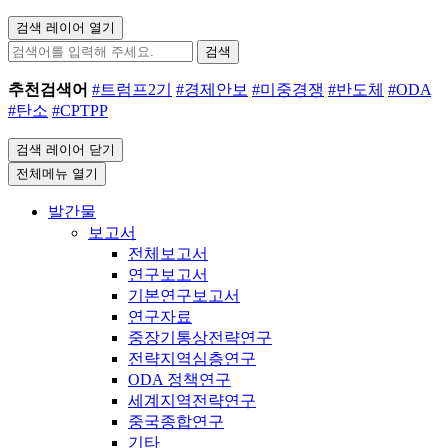
검색 레이어 열기
검색
추천검색어
#트럼프2기
#경제안보
#미중경쟁
#반도체
#ODA
#탄소
#CPTPP
검색 레이어 닫기
전체메뉴 열기
발간물
보고서
전체보고서
연구보고서
기본연구보고서
연구자료
중장기통상전략연구
전략지역심층연구
ODA 정책연구
세계지역전략연구
중국종합연구
기타