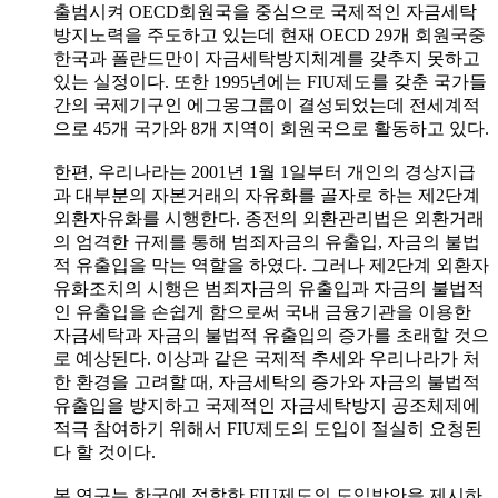
출범시켜 OECD회원국을 중심으로 국제적인 자금세탁
방지노력을 주도하고 있는데 현재 OECD 29개 회원국중
한국과 폴란드만이 자금세탁방지체계를 갖추지 못하고
있는 실정이다. 또한 1995년에는 FIU제도를 갖춘 국가들
간의 국제기구인 에그몽그룹이 결성되었는데 전세계적
으로 45개 국가와 8개 지역이 회원국으로 활동하고 있다.
한편, 우리나라는 2001년 1월 1일부터 개인의 경상지급
과 대부분의 자본거래의 자유화를 골자로 하는 제2단계
외환자유화를 시행한다. 종전의 외환관리법은 외환거래
의 엄격한 규제를 통해 범죄자금의 유출입, 자금의 불법
적 유출입을 막는 역할을 하였다. 그러나 제2단계 외환자
유화조치의 시행은 범죄자금의 유출입과 자금의 불법적
인 유출입을 손쉽게 함으로써 국내 금융기관을 이용한
자금세탁과 자금의 불법적 유출입의 증가를 초래할 것으
로 예상된다. 이상과 같은 국제적 추세와 우리나라가 처
한 환경을 고려할 때, 자금세탁의 증가와 자금의 불법적
유출입을 방지하고 국제적인 자금세탁방지 공조체제에
적극 참여하기 위해서 FIU제도의 도입이 절실히 요청된
다 할 것이다.
본 연구는 한국에 적합한 FIU제도의 도입방안을 제시하