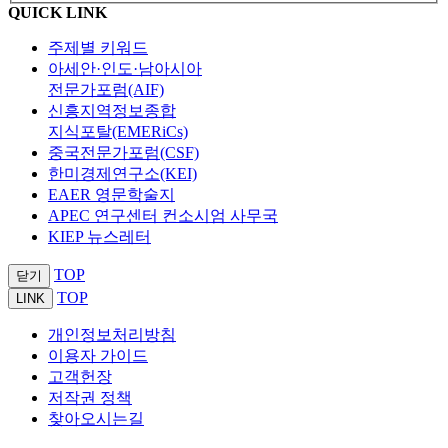
QUICK LINK
주제별 키워드
아세안·인도·남아시아
전문가포럼(AIF)
신흥지역정보종합
지식포탈(EMERiCs)
중국전문가포럼(CSF)
한미경제연구소(KEI)
EAER 영문학술지
APEC 연구센터 컨소시엄 사무국
KIEP 뉴스레터
TOP
닫기
TOP
LINK
개인정보처리방침
이용자 가이드
고객헌장
저작권 정책
찾아오시는길