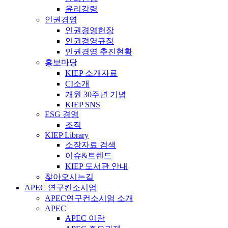
윤리강령
인권경영
인권경영헌장
인권경영규정
인권경영 추진현황
홍보마당
KIEP 소개자료
CI소개
개원 30주년 기념
KIEP SNS
ESG 경영
조직
KIEP Library
소장자료 검색
이슈&트렌드
KIEP 도서관 안내
찾아오시는길
APEC 연구컨소시엄
APEC연구컨소시엄 소개
APEC
APEC 이란