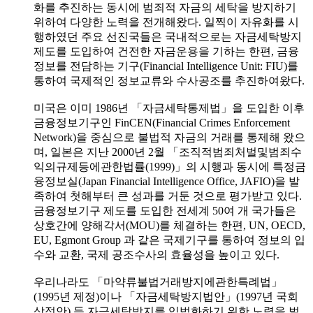
화를 추진하는 동시에 범죄적 자금의 세탁을 방지하기
위하여 다양한 노력을 전개해왔다. 일찍이 자유화를 시
행하였던 주요 선진국들은 국내적으로는 자금세탁방지
제도를 도입하여 건전한 자금운용을 기하는 한편, 금융
정보를 전담하는 기구(Financial Intelligence Unit: FIU)를
통하여 국제적인 정보교류와 수사공조를 추진하여왔다.
미국은 이미 1986년 「자금세탁통제법」을 도입한 이후
금융정보기구인 FinCEN(Financial Crimes Enforcement
Network)을 중심으로 불법적 자금의 거래를 통제해 왔으
며, 일본은 지난 2000년 2월 「조직적범죄처벌및범죄수
익의규제등에관한법률(1999)」의 시행과 동시에 특정금
융정보실(Japan Financial Intelligence Office, JAFIO)을 발
족하여 첫해부터 큰 성과를 거둔 것으로 평가받고 있다.
금융정보기구 제도를 도입한 전세계 50여 개 국가들은
상호간에 양해각서(MOU)를 체결하는 한편, UN, OECD,
EU, Egmont Group 과 같은 국제기구를 통하여 정보의 입
수와 교환, 국제 공조수사의 효율성을 높이고 있다.
우리나라도 「마약류불법거래방지에관한특례법」
(1995년 제정)이나 「자금세탁방지법안」(1997년 국회
상정안) 등 자금세탁방지를 입법화하기 위한 노력을 벌