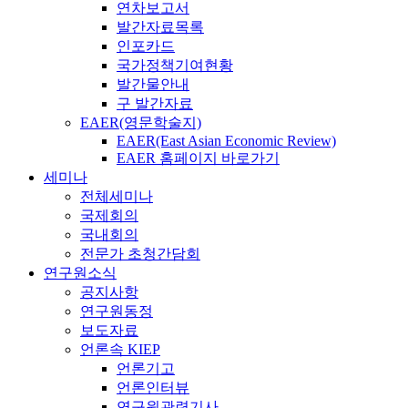
연차보고서
발간자료목록
인포카드
국가정책기여현황
발간물안내
구 발간자료
EAER(영문학술지)
EAER(East Asian Economic Review)
EAER 홈페이지 바로가기
세미나
전체세미나
국제회의
국내회의
전문가 초청간담회
연구원소식
공지사항
연구원동정
보도자료
언론속 KIEP
언론기고
언론인터뷰
연구원관련기사