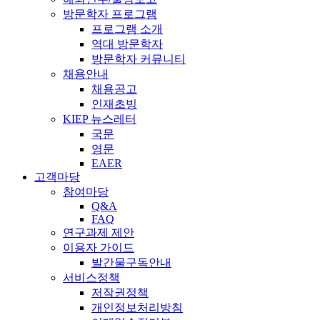
방문학자 프로그램
프로그램 소개
역대 방문학자
방문학자 커뮤니티
채용안내
채용공고
인재초빙
KIEP 뉴스레터
국문
영문
EAER
고객마당
참여마당
Q&A
FAQ
연구과제 제안
이용자 가이드
발간물구독안내
서비스정책
저작권정책
개인정보처리방침