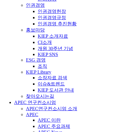
인권경영
인권경영헌장
인권경영규정
인권경영 추진현황
홍보마당
KIEP 소개자료
CI소개
개원 30주년 기념
KIEP SNS
ESG 경영
조직
KIEP Library
소장자료 검색
이슈&트렌드
KIEP 도서관 안내
찾아오시는길
APEC 연구컨소시엄
APEC연구컨소시엄 소개
APEC
APEC 이란
APEC 주요과제