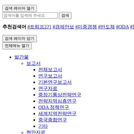
검색 레이어 열기
검색
추천검색어
#트럼프2기
#경제안보
#미중경쟁
#반도체
#ODA
검색 레이어 닫기
전체메뉴 열기
발간물
보고서
전체보고서
연구보고서
기본연구보고서
연구자료
중장기통상전략연구
전략지역심층연구
ODA 정책연구
세계지역전략연구
중국종합연구
기타
현안자료