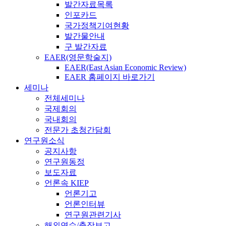
발간자료목록
인포카드
국가정책기여현황
발간물안내
구 발간자료
EAER(영문학술지)
EAER(East Asian Economic Review)
EAER 홈페이지 바로가기
세미나
전체세미나
국제회의
국내회의
전문가 초청간담회
연구원소식
공지사항
연구원동정
보도자료
언론속 KIEP
언론기고
언론인터뷰
연구원관련기사
해외연수/출장보고