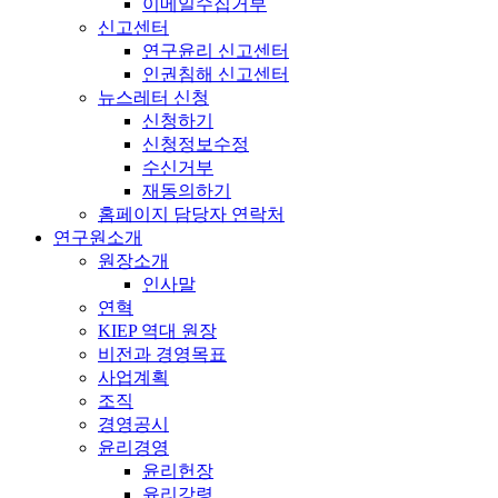
이메일수집거부
신고센터
연구윤리 신고센터
인권침해 신고센터
뉴스레터 신청
신청하기
신청정보수정
수신거부
재동의하기
홈페이지 담당자 연락처
연구원소개
원장소개
인사말
연혁
KIEP 역대 원장
비전과 경영목표
사업계획
조직
경영공시
윤리경영
윤리헌장
윤리강령