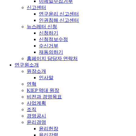
이메일수집거부
신고센터
연구윤리 신고센터
인권침해 신고센터
뉴스레터 신청
신청하기
신청정보수정
수신거부
재동의하기
홈페이지 담당자 연락처
연구원소개
원장소개
인사말
연혁
KIEP 역대 원장
비전과 경영목표
사업계획
조직
경영공시
윤리경영
윤리헌장
윤리강령