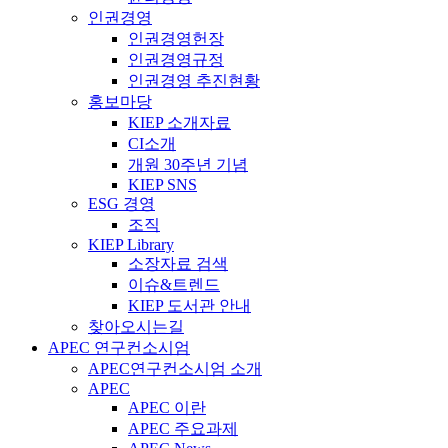
인권경영
인권경영헌장
인권경영규정
인권경영 추진현황
홍보마당
KIEP 소개자료
CI소개
개원 30주년 기념
KIEP SNS
ESG 경영
조직
KIEP Library
소장자료 검색
이슈&트렌드
KIEP 도서관 안내
찾아오시는길
APEC 연구컨소시엄
APEC연구컨소시엄 소개
APEC
APEC 이란
APEC 주요과제