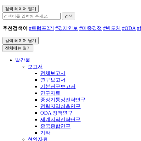
검색 레이어 열기
검색
추천검색어
#트럼프2기
#경제안보
#미중경쟁
#반도체
#ODA
검색 레이어 닫기
전체메뉴 열기
발간물
보고서
전체보고서
연구보고서
기본연구보고서
연구자료
중장기통상전략연구
전략지역심층연구
ODA 정책연구
세계지역전략연구
중국종합연구
기타
현안자료