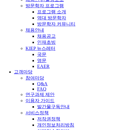
방문학자 프로그램
프로그램 소개
역대 방문학자
방문학자 커뮤니티
채용안내
채용공고
인재초빙
KIEP 뉴스레터
국문
영문
EAER
고객마당
참여마당
Q&A
FAQ
연구과제 제안
이용자 가이드
발간물구독안내
서비스정책
저작권정책
개인정보처리방침