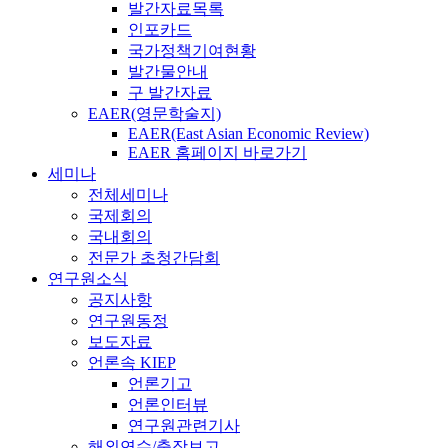
발간자료목록
인포카드
국가정책기여현황
발간물안내
구 발간자료
EAER(영문학술지)
EAER(East Asian Economic Review)
EAER 홈페이지 바로가기
세미나
전체세미나
국제회의
국내회의
전문가 초청간담회
연구원소식
공지사항
연구원동정
보도자료
언론속 KIEP
언론기고
언론인터뷰
연구원관련기사
해외연수/출장보고