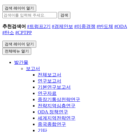
검색 레이어 열기
검색
추천검색어
#트럼프2기
#경제안보
#미중경쟁
#반도체
#ODA
#탄소
#CPTPP
검색 레이어 닫기
전체메뉴 열기
발간물
보고서
전체보고서
연구보고서
기본연구보고서
연구자료
중장기통상전략연구
전략지역심층연구
ODA 정책연구
세계지역전략연구
중국종합연구
기타