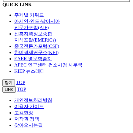
QUICK LINK
주제별 키워드
아세안·인도·남아시아
전문가포럼(AIF)
신흥지역정보종합
지식포탈(EMERiCs)
중국전문가포럼(CSF)
한미경제연구소(KEI)
EAER 영문학술지
APEC 연구센터 컨소시엄 사무국
KIEP 뉴스레터
TOP
닫기
TOP
LINK
개인정보처리방침
이용자 가이드
고객헌장
저작권 정책
찾아오시는길