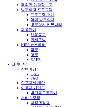
해외연수/출장보고
방문학자 프로그램
프로그램 소개
역대 방문학자
방문학자 커뮤니티
채용안내
채용공고
인재초빙
KIEP 뉴스레터
국문
영문
EAER
고객마당
참여마당
Q&A
FAQ
연구과제 제안
이용자 가이드
발간물구독안내
서비스정책
저작권정책