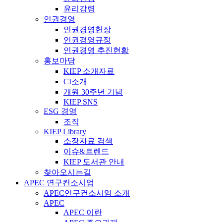
윤리강령
인권경영
인권경영헌장
인권경영규정
인권경영 추진현황
홍보마당
KIEP 소개자료
CI소개
개원 30주년 기념
KIEP SNS
ESG 경영
조직
KIEP Library
소장자료 검색
이슈&트렌드
KIEP 도서관 안내
찾아오시는길
APEC 연구컨소시엄
APEC연구컨소시엄 소개
APEC
APEC 이란