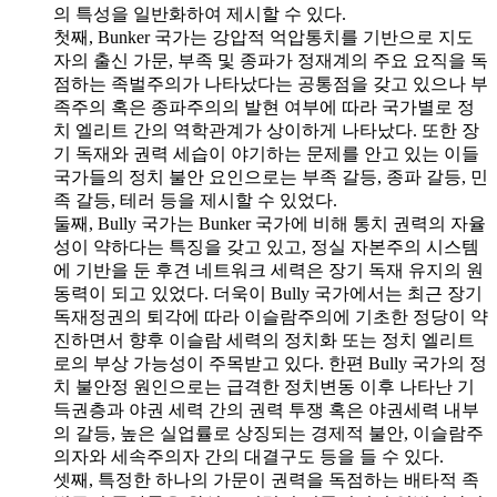
의 특성을 일반화하여 제시할 수 있다.
첫째, Bunker 국가는 강압적 억압통치를 기반으로 지도
자의 출신 가문, 부족 및 종파가 정재계의 주요 요직을 독
점하는 족벌주의가 나타났다는 공통점을 갖고 있으나 부
족주의 혹은 종파주의의 발현 여부에 따라 국가별로 정
치 엘리트 간의 역학관계가 상이하게 나타났다. 또한 장
기 독재와 권력 세습이 야기하는 문제를 안고 있는 이들
국가들의 정치 불안 요인으로는 부족 갈등, 종파 갈등, 민
족 갈등, 테러 등을 제시할 수 있었다.
둘째, Bully 국가는 Bunker 국가에 비해 통치 권력의 자율
성이 약하다는 특징을 갖고 있고, 정실 자본주의 시스템
에 기반을 둔 후견 네트워크 세력은 장기 독재 유지의 원
동력이 되고 있었다. 더욱이 Bully 국가에서는 최근 장기
독재정권의 퇴각에 따라 이슬람주의에 기초한 정당이 약
진하면서 향후 이슬람 세력의 정치화 또는 정치 엘리트
로의 부상 가능성이 주목받고 있다. 한편 Bully 국가의 정
치 불안정 원인으로는 급격한 정치변동 이후 나타난 기
득권층과 야권 세력 간의 권력 투쟁 혹은 야권세력 내부
의 갈등, 높은 실업률로 상징되는 경제적 불안, 이슬람주
의자와 세속주의자 간의 대결구도 등을 들 수 있다.
셋째, 특정한 하나의 가문이 권력을 독점하는 배타적 족