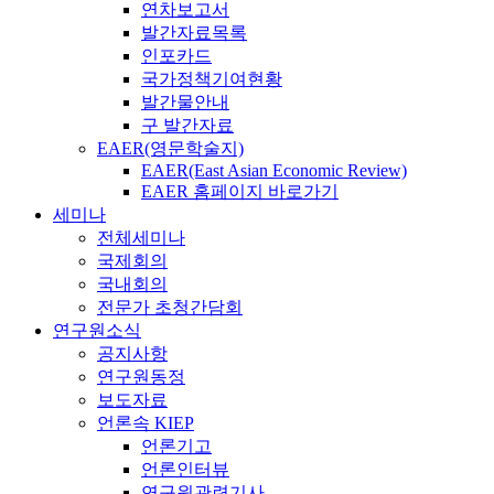
연차보고서
발간자료목록
인포카드
국가정책기여현황
발간물안내
구 발간자료
EAER(영문학술지)
EAER(East Asian Economic Review)
EAER 홈페이지 바로가기
세미나
전체세미나
국제회의
국내회의
전문가 초청간담회
연구원소식
공지사항
연구원동정
보도자료
언론속 KIEP
언론기고
언론인터뷰
연구원관련기사