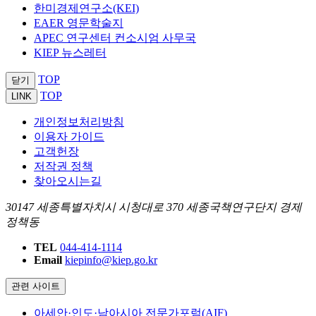
한미경제연구소(KEI)
EAER 영문학술지
APEC 연구센터 컨소시엄 사무국
KIEP 뉴스레터
TOP
닫기
TOP
LINK
개인정보처리방침
이용자 가이드
고객헌장
저작권 정책
찾아오시는길
30147 세종특별자치시 시청대로 370 세종국책연구단지 경제
정책동
TEL
044-414-1114
Email
kiepinfo@kiep.go.kr
관련 사이트
아세안·인도·남아시아 전문가포럼(AIF)