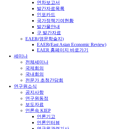
연차보고서
발간자료목록
인포카드
국가정책기여현황
발간물안내
구 발간자료
EAER(영문학술지)
EAER(East Asian Economic Review)
EAER 홈페이지 바로가기
세미나
전체세미나
국제회의
국내회의
전문가 초청간담회
연구원소식
공지사항
연구원동정
보도자료
언론속 KIEP
언론기고
언론인터뷰
연구원관련기사