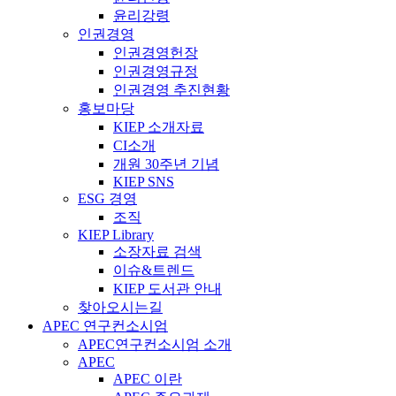
윤리강령
인권경영
인권경영헌장
인권경영규정
인권경영 추진현황
홍보마당
KIEP 소개자료
CI소개
개원 30주년 기념
KIEP SNS
ESG 경영
조직
KIEP Library
소장자료 검색
이슈&트렌드
KIEP 도서관 안내
찾아오시는길
APEC 연구컨소시엄
APEC연구컨소시엄 소개
APEC
APEC 이란