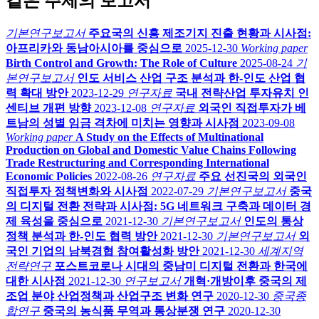
같은 주제의 보고서
기본연구보고서
주요국의 신흥 제조기지 진출 현황과 시사점:
아프리카와 동남아시아를 중심으로
2025-12-30
Working paper
Birth Control and Growth: The Role of Culture
2025-08-24
기
본연구보고서
인도 서비스 산업 구조 분석과 한-인도 산업 협
력 확대 방안
2023-12-29
연구자료
국내 전략산업 투자유치 인
센티브 개편 방향
2023-12-08
연구자료
외국인 직접투자가 베
트남의 성별 임금 격차에 미치는 영향과 시사점
2023-09-08
Working paper
A Study on the Effects of Multinational
Production on Global and Domestic Value Chains Following
Trade Restructuring and Corresponding International
Economic Policies
2022-08-26
연구자료
주요 선진국의 외국인
직접투자 정책변화와 시사점
2022-07-29
기본연구보고서
중국
의 디지털 전환 전략과 시사점: 5G 네트워크 구축과 데이터 경
제 육성을 중심으로
2021-12-30
기본연구보고서
인도의 통상
정책 분석과 한-인도 협력 방안
2021-12-30
기본연구보고서
외
국인 기업의 남북경협 참여활성화 방안
2021-12-30
세계지역
전략연구
포스트코로나 시대의 중남미 디지털 전환과 한국에
대한 시사점
2021-12-30
연구보고서
개혁·개방이후 중국의 제
조업 분야 산업정책과 산업구조 변화 연구
2020-12-30
중국종
합연구
중국의 농식품 무역과 통상분쟁 연구
2020-12-30