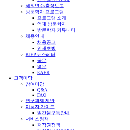
해외연수/출장보고
방문학자 프로그램
프로그램 소개
역대 방문학자
방문학자 커뮤니티
채용안내
채용공고
인재초빙
KIEP 뉴스레터
국문
영문
EAER
고객마당
참여마당
Q&A
FAQ
연구과제 제안
이용자 가이드
발간물구독안내
서비스정책
저작권정책