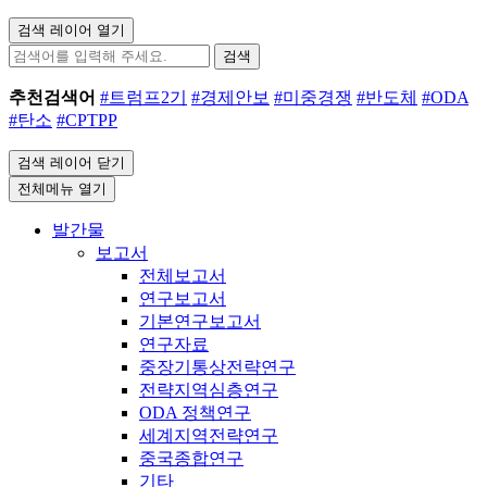
검색 레이어 열기
검색
추천검색어
#트럼프2기
#경제안보
#미중경쟁
#반도체
#ODA
#탄소
#CPTPP
검색 레이어 닫기
전체메뉴 열기
발간물
보고서
전체보고서
연구보고서
기본연구보고서
연구자료
중장기통상전략연구
전략지역심층연구
ODA 정책연구
세계지역전략연구
중국종합연구
기타