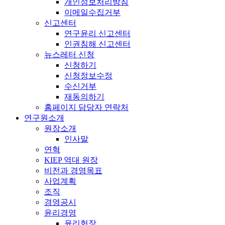
개인정보처리방침
이메일수집거부
신고센터
연구윤리 신고센터
인권침해 신고센터
뉴스레터 신청
신청하기
신청정보수정
수신거부
재동의하기
홈페이지 담당자 연락처
연구원소개
원장소개
인사말
연혁
KIEP 역대 원장
비전과 경영목표
사업계획
조직
경영공시
윤리경영
윤리헌장