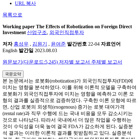
URL 복사
목록으로
Working paper
The Effects of Robotization on Foreign Direct
Investment
산업구조
,
외국인직접투자
저자
홍성우
,
김원기
,
윤여준
발간번호
22-04
자료언어
English
발간일
2023.08.03
원문보기(다운로드:5,245)
저자별 보고서
주제별 보고서
국문요약
본 논문에서는 로봇화(robotization)가 외국인직접투자(FDI)에
미치는 영향을 분석하였다. 이를 위해 이론적 모델을 구축하여
로봇화가 외국인직접투자에 미치는 영향을 예측하고 이론 모
형의 결과를 실증적으로 검증하였다. 구축한 이론 모형에 따르
면, 산업 로봇의 외생적(exogenous) 증가는 로봇 대여가격
(rental rate)과 직무 수행에 드는 국내 비용을 모두 감소시키는
것으로 나타났다. 따라서 국내에서 더 많은 작업을 수행하는
것이 수익성을 더욱 높여 결국 FDA가 감소하게 된다. 실증분
석 결과는 이러한 이론적 결과를 뒷받침하고 있다. 실증분석