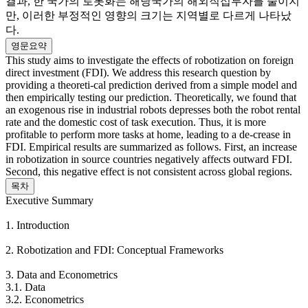
결과, 한 국가의 로봇화는 해당국가의 해외직접투자를 줄이지
만, 이러한 부정적인 영향의 크기는 지역별로 다르게 나타났
다.
영문요약
This study aims to investigate the effects of robotization on foreign
direct investment (FDI). We address this research question by
providing a theoreti-cal prediction derived from a simple model and
then empirically testing our prediction. Theoretically, we found that
an exogenous rise in industrial robots depresses both the robot rental
rate and the domestic cost of task execution. Thus, it is more
profitable to perform more tasks at home, leading to a de-crease in
FDI. Empirical results are summarized as follows. First, an increase
in robotization in source countries negatively affects outward FDI.
Second, this negative effect is not consistent across global regions.
목차
Executive Summary
1. Introduction
2. Robotization and FDI: Conceptual Frameworks
3. Data and Econometrics
3.1. Data
3.2. Econometrics