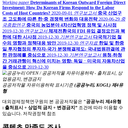
Working paper
Determinants of Korean Outward Foreign Direct
Investment: How Do Korean Firms Respond to the Labor
Costs of Host Countries?
2020-09-01
연구보고서
중국 산업구
조 고도화에 따른 한·중 경쟁력 변화와 대응전략
2020-06-29
중
국종합연구
중국의 농업분야 4차산업혁명 정책 및 시사점
2019-12-30
연구보고서
체제전환국의 FDI 유입 결정요인과 북
한에 대한 시사점
2019-12-30
기본연구보고서
다국적기업 철
수의 영향과 정책대응 방안
2019-12-30
연구자료
한일 및 한중
일 투자협정의 투자자-국가 분쟁해결제도: 국내법원판결에 관
한 판정례를 중심으로
2019-12-30
기본연구보고서
원청-하청
간 거래관행이 혁신에 미치는 영향: 독일ㆍ미국의 자동차산업
을 중심으로
2019-12-30
공공저작물 자유이용허락 표시기준
(공공누리, KOGL) 제4유
형
대외경제정책연구원의 본 공공저작물은
"공공누리 제4유형
: 출처표시 + 상업적 금지 + 변경금지”
조건에 따라 이용할 수
있습니다. 저작권정책 참조
콘텐츠 만족도 조사