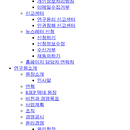
개인정보처리방침
이메일수집거부
신고센터
연구윤리 신고센터
인권침해 신고센터
뉴스레터 신청
신청하기
신청정보수정
수신거부
재동의하기
홈페이지 담당자 연락처
연구원소개
원장소개
인사말
연혁
KIEP 역대 원장
비전과 경영목표
사업계획
조직
경영공시
윤리경영
윤리헌장