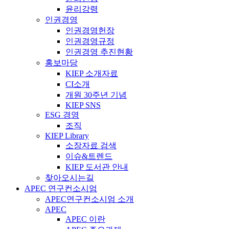
윤리강령
인권경영
인권경영헌장
인권경영규정
인권경영 추진현황
홍보마당
KIEP 소개자료
CI소개
개원 30주년 기념
KIEP SNS
ESG 경영
조직
KIEP Library
소장자료 검색
이슈&트렌드
KIEP 도서관 안내
찾아오시는길
APEC 연구컨소시엄
APEC연구컨소시엄 소개
APEC
APEC 이란