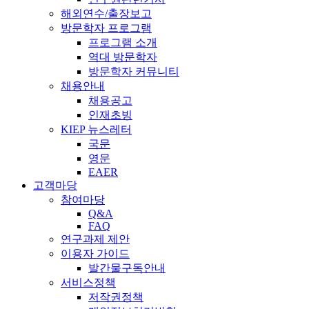
해외연수/출장보고
방문학자 프로그램
프로그램 소개
역대 방문학자
방문학자 커뮤니티
채용안내
채용공고
인재초빙
KIEP 뉴스레터
국문
영문
EAER
고객마당
참여마당
Q&A
FAQ
연구과제 제안
이용자 가이드
발간물구독안내
서비스정책
저작권정책