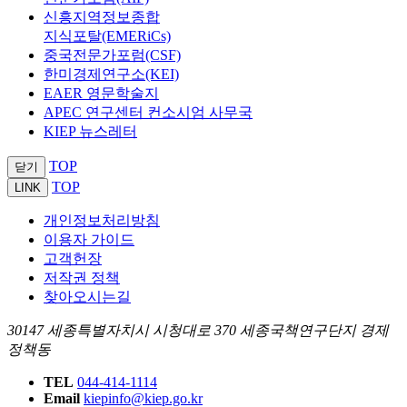
신흥지역정보종합
지식포탈(EMERiCs)
중국전문가포럼(CSF)
한미경제연구소(KEI)
EAER 영문학술지
APEC 연구센터 컨소시엄 사무국
KIEP 뉴스레터
TOP
닫기
TOP
LINK
개인정보처리방침
이용자 가이드
고객헌장
저작권 정책
찾아오시는길
30147 세종특별자치시 시청대로 370 세종국책연구단지 경제
정책동
TEL
044-414-1114
Email
kiepinfo@kiep.go.kr