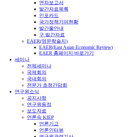
연차보고서
발간자료목록
인포카드
국가정책기여현황
발간물안내
구 발간자료
EAER(영문학술지)
EAER(East Asian Economic Review)
EAER 홈페이지 바로가기
세미나
전체세미나
국제회의
국내회의
전문가 초청간담회
연구원소식
공지사항
연구원동정
보도자료
언론속 KIEP
언론기고
언론인터뷰
연구원관련기사