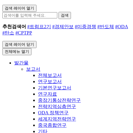
검색 레이어 열기
검색
추천검색어
#트럼프2기
#경제안보
#미중경쟁
#반도체
#ODA
#탄소
#CPTPP
검색 레이어 닫기
전체메뉴 열기
발간물
보고서
전체보고서
연구보고서
기본연구보고서
연구자료
중장기통상전략연구
전략지역심층연구
ODA 정책연구
세계지역전략연구
중국종합연구
기타